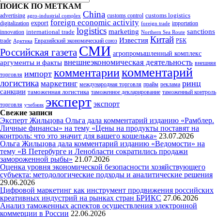
ПОИСК ПО МЕТКАМ
China
customs logistics
advertising
customs control
agro-industrial complex
foreign economic activity
export
digitalization
importation
foreign trade
logistics
marketing
sanctions
innovation
international trade
Northern Sea Route
Китай
Известия
trade
Евразийский экономический союз
РБК
Арктика
СМИ
Российская газета
агропромышленный комплекс
внешнеэкономическая деятельность
аргументы и факты
внешняя
комментарий
комментарии
импорт
торговля
логистика
ринц
маркетинг
международная торговля
прайм
реклама
санкции
таможенная логистика
таможенное декларирование
таможенный контроль
эксперт
экспорт
торговля
учебник
Свежие записи
Эксперт Жильцова Ольга дала комментарий изданию «Рамблер.
Личные финансы» на тему «Цены на продукты поставят на
контроль: что это значит для вашего кошелька»
23.07.2026
Ольга Жильцова дала комментарий изданию «Ведомости» на
тему «В Петербурге и Ленобласти сократились продажи
замороженной рыбы»
21.07.2026
Оценка уровня экономической безопасности хозяйствующего
субъекта: методологические подходы и аналитические решения
29.06.2026
Цифровой маркетинг как инструмент продвижения российских
креативных индустрий на рынках стран БРИКС
27.06.2026
Анализ таможенных аспектов осуществления электронной
коммерции в России
22.06.2026