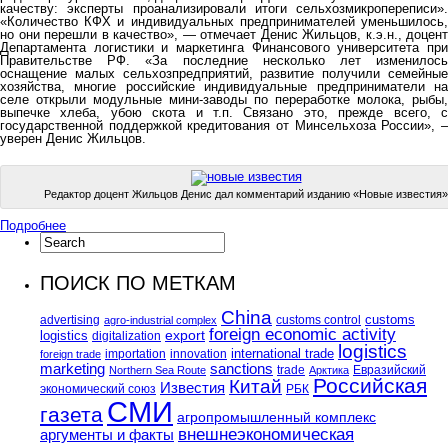
качеству: эксперты проанализировали итоги сельхозмикропереписи».
«Количество КФХ и индивидуальных предпринимателей уменьшилось,
но они перешли в качество», — отмечает Денис Жильцов, к.э.н., доцент
Департамента логистики и маркетинга Финансового университета при
Правительстве РФ. «За последние несколько лет изменилось
оснащение малых сельхозпредприятий, развитие получили семейные
хозяйства, многие российские индивидуальные предприниматели на
селе открыли модульные мини-заводы по переработке молока, рыбы,
выпечке хлеба, убою скота и т.п. Связано это, прежде всего, с
государственной поддержкой кредитования от Минсельхоза России», –
уверен Денис Жильцов.
Редактор доцент Жильцов Денис дал комментарий изданию «Новые известия»
Подробнее
ПОИСК ПО МЕТКАМ
China
customs
advertising
customs control
agro-industrial complex
foreign economic activity
logistics
export
digitalization
logistics
international trade
importation
innovation
foreign trade
marketing
sanctions
trade
Евразийский
Northern Sea Route
Арктика
Российская
Китай
Известия
экономический союз
РБК
СМИ
газета
агропромышленный комплекс
внешнеэкономическая
аргументы и факты