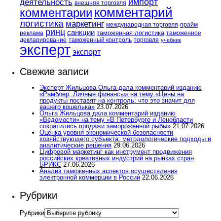
импорт
деятельность
внешняя торговля
комментарий
комментарии
логистика
маркетинг
международная торговля
прайм
ринц
санкции
таможенная логистика
реклама
таможенное
декларирование
таможенный контроль
торговля
учебник
эксперт
экспорт
Свежие записи
Эксперт Жильцова Ольга дала комментарий изданию
«Рамблер. Личные финансы» на тему «Цены на
продукты поставят на контроль: что это значит для
вашего кошелька»
23.07.2026
Ольга Жильцова дала комментарий изданию
«Ведомости» на тему «В Петербурге и Ленобласти
сократились продажи замороженной рыбы»
21.07.2026
Оценка уровня экономической безопасности
хозяйствующего субъекта: методологические подходы и
аналитические решения
29.06.2026
Цифровой маркетинг как инструмент продвижения
российских креативных индустрий на рынках стран
БРИКС
27.06.2026
Анализ таможенных аспектов осуществления
электронной коммерции в России
22.06.2026
Рубрики
Рубрики