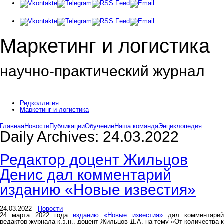
Маркетинг и логистика
научно-практический журнал
Доброе утро! Сегодня
Воскресенье 9 августа 2026 г.
Редколлегия
Маркетинг и логистика
Главная
Новости
Публикации
Обучение
Наша команда
Энциклопедия
Daily Archives:
24.03.2022
Редактор доцент Жильцов
Денис дал комментарий
изданию «Новые известия»
24.03.2022
Новости
24 марта 2022 года
изданию «Новые известия»
дал комментарий
редактор журнала к.э.н., доцент Жильцов Д.А. на тему «От количества к