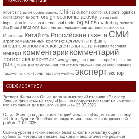
ПОИСК ПО МЕТКАМ
China
customs logistics
advertising
customs control
agro-industrial complex
foreign economic activity
export
digitalization
foreign trade
logistics
marketing
international trade
importation
innovation
Northern
sanctions
trade
Евразийский экономический союз
Sea Route
Арктика
СМИ
Российская газета
Китай
Известия
РБК
аргументы и факты
агропромышленный комплекс
внешнеэкономическая деятельность
внешняя торговля
комментарий
комментарии
импорт
логистика
маркетинг
международная торговля
прайм
реклама
ринц
санкции
таможенная логистика
таможенное декларирование
эксперт
экспорт
таможенный контроль
торговля
учебник
СВЕЖИЕ ЗАПИСИ
Эксперт Жильцова Ольга дала комментарий изданию «Рамблер.
Личные финансы» на тему «Цены на продукты поставят на контроль:
что это значит для вашего кошелька»
23.07.2026
Ольга Жильцова дала комментарий изданию «Ведомости» на тему
«В Петербурге и Ленобласти сократились продажи замороженной
рыбы»
21.07.2026
Оценка уровня экономической безопасности хозяйствующего
субъекта: методологические подходы и аналитические решения