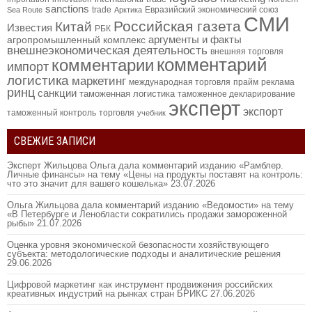
sanctions
trade
Евразийский экономический союз
Sea Route
Арктика
СМИ
Российская газета
Китай
Известия
РБК
аргументы и факты
агропромышленный комплекс
внешнеэкономическая деятельность
внешняя торговля
комментарий
комментарии
импорт
логистика
маркетинг
международная торговля
прайм
реклама
ринц
санкции
таможенная логистика
таможенное декларирование
эксперт
экспорт
таможенный контроль
торговля
учебник
СВЕЖИЕ ЗАПИСИ
Эксперт Жильцова Ольга дала комментарий изданию «Рамблер.
Личные финансы» на тему «Цены на продукты поставят на контроль:
что это значит для вашего кошелька»
23.07.2026
Ольга Жильцова дала комментарий изданию «Ведомости» на тему
«В Петербурге и Ленобласти сократились продажи замороженной
рыбы»
21.07.2026
Оценка уровня экономической безопасности хозяйствующего
субъекта: методологические подходы и аналитические решения
29.06.2026
Цифровой маркетинг как инструмент продвижения российских
креативных индустрий на рынках стран БРИКС
27.06.2026