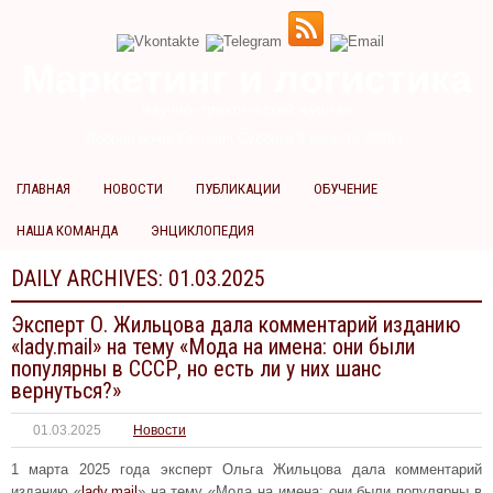
Маркетинг и логистика
научно-практический журнал
Доброй ночи! Сегодня
Суббота 8 августа 2026 г.
ГЛАВНАЯ
НОВОСТИ
ПУБЛИКАЦИИ
ОБУЧЕНИЕ
НАША КОМАНДА
ЭНЦИКЛОПЕДИЯ
DAILY ARCHIVES:
01.03.2025
Эксперт О. Жильцова дала комментарий изданию
«lady.mail» на тему «Мода на имена: они были
популярны в СССР, но есть ли у них шанс
вернуться?»
01.03.2025
Новости
1 марта 2025 года эксперт Ольга Жильцова дала комментарий
изданию «
lady.mail
» на тему «Мода на имена: они были популярны в