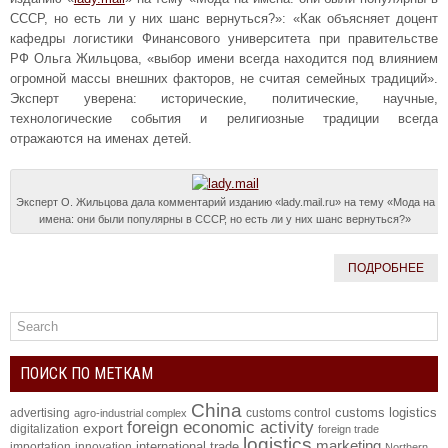
СССР, но есть ли у них шанс вернуться?»: «Как объясняет доцент
кафедры логистики Финансового университета при правительстве
РФ Ольга Жильцова, «выбор имени всегда находится под влиянием
огромной массы внешних факторов, не считая семейных традиций».
Эксперт уверена: исторические, политические, научные,
технологические события и религиозные традиции всегда
отражаются на именах детей.
Эксперт О. Жильцова дала комментарий изданию «lady.mail.ru» на тему «Мода на
имена: они были популярны в СССР, но есть ли у них шанс вернуться?»
ПОДРОБНЕЕ
ПОИСК ПО МЕТКАМ
China
customs logistics
advertising
customs control
agro-industrial complex
foreign economic activity
export
digitalization
foreign trade
logistics
marketing
international trade
importation
innovation
Northern