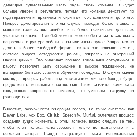
делегируя существенную часть задач своей команде, и будет
больше уверен в результате, потому что команда действует по
подтвержденным правилам и скриптам, согласованным до этого.
Процесс делегирования в этом случае проходит более гладко, с
меньшим количеством ошибок, и в более позитивном для всех
участников ключе. В любой момент можно обратиться к системе с
вопросом о структуре работы в том или ином случае. Запрос можно
делать в более свободной форме, так как она понимает смысл,
система выдаст методологию работы, опираясь на внутренний
массив данных. Это облегчает процесс вовлечения сотрудников в
работу, позволяет быть свободнее в выборе помощников, не
вкладывая больших усилий в обучение последних. В случае смены
команды, процесс работы над маркетингом личного бренда будет
продолжен с меньшими сложностями. Также снизится количество
ежедневных вопросов от команды, что уменьшит нагрузку на
руководителя.
В-шестых, возможности генерации голоса, на таких системах как
Eleven Labs, Vox Box, GitHub, Speechify, Murf.ai, облегчают процесс
создания аудио контента. В этом аспекте, важно следить за тем,
чтобы клон голоса использовался только по назначению и с
согласия автора. Всегда существуют риски использования