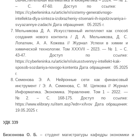
Вычислительная математика и кибернетика – 2024. — № 1.
– С. 47-60. Доступ по ссылке:
https://cyberleninka.ru/article/n/sistemy-generativnogo-
intellekta-dlya-sinteza-izobrazheniy-stsenarii-ih-ispolzovaniya-i-
svyazannye-zadachi Дата обращения: 05.2025 г.
Мельникова Д. А. Искусственный интеллект как способ
создания нового контента / Д. А. Мельникова, Д. С.
Лопаткин, А. А. Кожева // Журнал Успехи в химии и
химической технологии. Том XXXVII – 2023. — № 1. – С.
43-47. Доступ по ссылке:
https://cyberleninka.ru/article/n/iskusstvennyy-intellekt-kak-
sposob-sozdaniya-novogo-kontenta Дата обращения: 05.2025
г.
Семенова Э. А. Нейронные сети как финансовый
инструмент / Э. А. Семенова, С. М. Цепкова // Журнал
Информатика. Экономика. Управление. Том 1 – 2022. —
№2. – С. 168-175. Доступ по ссылке:
https://www.elibrary.ru/item.asp?edn=xifvov Дата обращения:
19.05.2025 г.
УДК 339
Безсонова О. Б.
– студент магистратуры кафедры экономики и