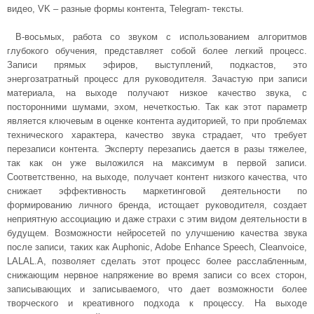
видео, VK – разные формы контента, Теlegram- тексты.
В-восьмых, работа со звуком с использованием алгоритмов
глубокого обучения, представляет собой более легкий процесс.
Записи прямых эфиров, выступлений, подкастов, это
энергозатратный процесс для руководителя. Зачастую при записи
материала, на выходе получают низкое качество звука, с
посторонними шумами, эхом, нечеткостью. Так как этот параметр
является ключевым в оценке контента аудиторией, то при проблемах
технического характера, качество звука страдает, что требует
перезаписи контента. Эксперту перезапись дается в разы тяжелее,
так как он уже выложился на максимум в первой записи.
Соответственно, на выходе, получает контент низкого качества, что
снижает эффективность маркетинговой деятельности по
формированию личного бренда, истощает руководителя, создает
неприятную ассоциацию и даже страхи с этим видом деятельности в
будущем. Возможности нейросетей по улучшению качества звука
после записи, таких как Auphonic, Adobe Enhance Speech, Cleanvoice,
LALAL.A, позволяет сделать этот процесс более расслабленным,
снижающим нервное напряжение во время записи со всех сторон,
записывающих и записываемого, что дает возможности более
творческого и креативного подхода к процессу. На выходе