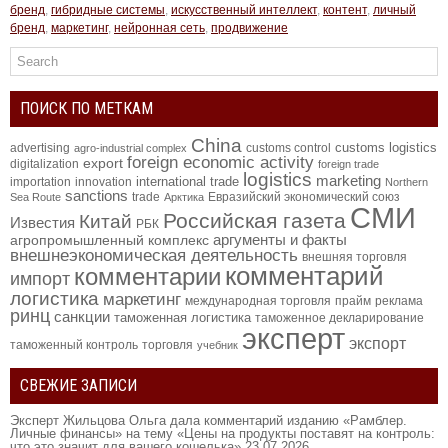
бренд
,
гибридные системы
,
искусственный интеллект
,
контент
,
личный
бренд
,
маркетинг
,
нейронная сеть
,
продвижение
ПОИСК ПО МЕТКАМ
China
customs logistics
advertising
customs control
agro-industrial complex
foreign economic activity
export
digitalization
foreign trade
logistics
marketing
international trade
importation
innovation
Northern
sanctions
trade
Евразийский экономический союз
Sea Route
Арктика
СМИ
Российская газета
Китай
Известия
РБК
аргументы и факты
агропромышленный комплекс
внешнеэкономическая деятельность
внешняя торговля
комментарий
комментарии
импорт
логистика
маркетинг
международная торговля
прайм
реклама
ринц
санкции
таможенная логистика
таможенное декларирование
эксперт
экспорт
таможенный контроль
торговля
учебник
СВЕЖИЕ ЗАПИСИ
Эксперт Жильцова Ольга дала комментарий изданию «Рамблер.
Личные финансы» на тему «Цены на продукты поставят на контроль:
что это значит для вашего кошелька»
23.07.2026