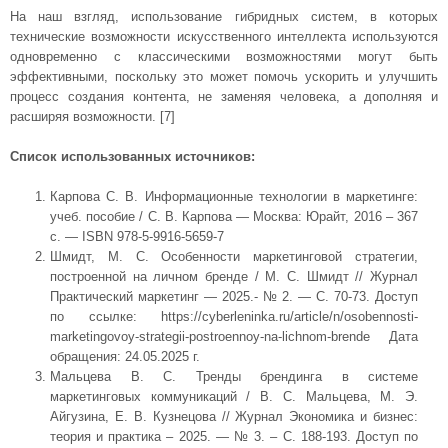
На наш взгляд, использование гибридных систем, в которых
технические возможности искусственного интеллекта используются
одновременно с классическими возможностями могут быть
эффективными, поскольку это может помочь ускорить и улучшить
процесс создания контента, не заменяя человека, а дополняя и
расширяя возможности. [7]
Список использованных источников:
Карпова С. В. Информационные технологии в маркетинге:
учеб. пособие / С. В. Карпова — Москва: Юрайт, 2016 – 367
с. — ISBN 978-5-9916-5659-7
Шмидт, М. С. Особенности маркетинговой стратегии,
построенной на личном бренде / М. С. Шмидт // Журнал
Практический маркетинг — 2025.- № 2. — C. 70-73. Доступ
по ссылке: https://cyberleninka.ru/article/n/osobennosti-
marketingovoy-strategii-postroennoy-na-lichnom-brende Дата
обращения: 24.05.2025 г.
Мальцева В. С. Тренды брендинга в системе
маркетинговых коммуникаций / В. С. Мальцева, М. Э.
Айгузина, Е. В. Кузнецова // Журнал Экономика и бизнес:
теория и практика – 2025. — № 3. – С. 188-193. Доступ по