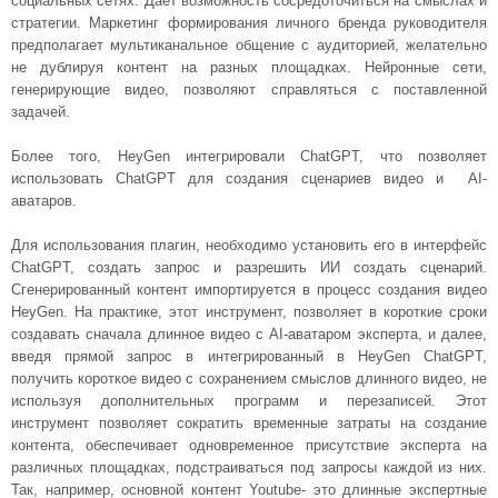
социальных сетях. Дает возможность сосредоточиться на смыслах и
стратегии. Маркетинг формирования личного бренда руководителя
предполагает мультиканальное общение с аудиторией, желательно
не дублируя контент на разных площадках. Нейронные сети,
генерирующие видео, позволяют справляться с поставленной
задачей.
Более того, HeyGen интегрировали ChatGPT, что позволяет
использовать ChatGPT для создания сценариев видео и AI-
аватаров.
Для использования плагин, необходимо установить его в интерфейс
ChatGPT, создать запрос и разрешить ИИ создать сценарий.
Сгенерированный контент импортируется в процесс создания видео
HeyGen. На практике, этот инструмент, позволяет в короткие сроки
создавать сначала длинное видео с AI-аватаром эксперта, и далее,
введя прямой запрос в интегрированный в HeyGen ChatGPT,
получить короткое видео с сохранением смыслов длинного видео, не
используя дополнительных программ и перезаписей. Этот
инструмент позволяет сократить временные затраты на создание
контента, обеспечивает одновременное присутствие эксперта на
различных площадках, подстраиваться под запросы каждой из них.
Так, например, основной контент Youtube- это длинные экспертные