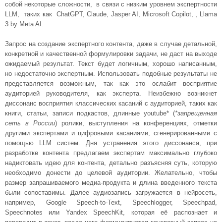
собой некоторые сложности, в связи с низким уровнем экспертности
LLM, таких как ChatGPT, Claude, Jasper AI, Microsoft Copilot, , Llama
3 by Meta AI.
Запрос на создание экспертного контента, даже в случае детальной,
конкретной и качественной формулировки задачи, не даст на выходе
ожидаемый результат. Текст будет логичным, хорошо написанным,
но недостаточно экспертным. Использовать подобные результаты не
представляется возможным, так как это ослабит восприятие
аудиторией руководителя, как эксперта. Неизбежно возникнет
диссонанс восприятия классических касаний с аудиторией, таких как
книги, статьи, записи подкастов, длинные youtube* (
*запрещенная
сеть в России
) ролики, выступления на конференциях, отметки
другими экспертами и цифровыми касаниями, сгенерированными с
помощью LLM систем. Дня устранения этого диссонанса, при
разработке контента предлагаем экспертам максимально глубоко
надиктовать идею для контента, детально разъясняя суть, которую
необходимо донести до целевой аудитории. Желательно, чтобы
размер запрашиваемого медиа-продукта и длина введенного текста
были сопоставимы. Далее аудиозапись загружается в нейросеть,
например, Google Speech-to-Text, Speechlogger, Speechpad,
Speechnotes или Yandex SpeechKit, которая её распознает и