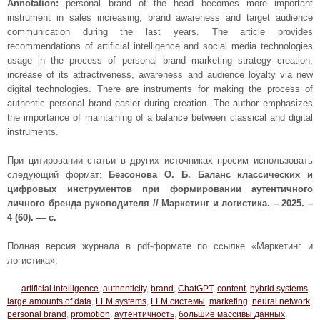
Annotation:
personal brand of the head becomes more important
instrument in sales increasing, brand awareness and target audience
communication during the last years. The article provides
recommendations of artificial intelligence and social media technologies
usage in the process of personal brand marketing strategy creation,
increase of its attractiveness, awareness and audience loyalty via new
digital technologies. There are instruments for making the process of
authentic personal brand easier during creation. The author emphasizes
the importance of maintaining of a balance between classical and digital
instruments.
При цитировании статьи в других источниках просим использовать
следующий формат:
Безсонова О. Б. Баланс классических и
цифровых инструментов при формировании аутентичного
личного бренда руководителя // Маркетинг и логистика. – 2025. –
4 (60). — с.
Полная версия журнала в pdf-формате по ссылке «Маркетинг и
логистика».
artificial intelligence
,
authenticity
,
brand
,
ChatGPT
,
content
,
hybrid systems
,
large amounts of data
,
LLM systems
,
LLM системы
,
marketing
,
neural network
,
personal brand
,
promotion
,
аутентичность
,
большие массивы данных
,