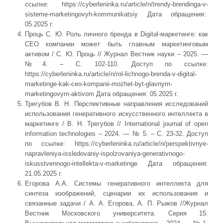
ссылке: https://cyberleninka.ru/article/n/trendy-brendinga-v-
sisteme-marketingovyh-kommunikatsiy Дата обращения:
05.2025 г.
Проць С. Ю. Роль личного бренда в Digital-маркетинге: как
CEO компании может быть главным маркетинговым
активом / C. Ю. Проць // Журнал Вестник науки – 2025. —
№4. – С. 102-110. Доступ по ссылке:
https://cyberleninka.ru/article/n/rol-lichnogo-brenda-v-digital-
marketinge-kak-ceo-kompanii-mozhet-byt-glavnym-
marketingovym-aktivom Дата обращения: 05.2025 г.
Трегубов В. Н. Перспективные направления исследований
использования генеративного искусственного интеллекта в
маркетинге / В. Н. Трегубов // International journal of open
information technologies – 2024. — № 5. – С. 23-32. Доступ
по ссылке: https://cyberleninka.ru/article/n/perspektivnye-
napravleniya-issledovaniy-ispolzovaniya-generativnogo-
iskusstvennogo-intellekta-v-marketinge Дата обращения:
21.05.2025 г.
Егорова А.А. Системы генеративного интеллекта для
синтеза изображений, сценарии их использования и
связанные задачи / А. А. Егорова, А. П. Рыжов //Журнал
Вестник Московского университета. Серия 15.