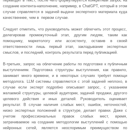
переводит в текст, после чего формулируется конкретный запрос на
создание контента-наполнение, например, в ChatGPT, который в этом
случае справляется в задачей выдачи экспертного материала куда
качественнее, чем в первом случае.
Следует отметить, что руководитель может облегчить этот процесс,
делегировав промежуточный этап, другим людям, таким как
помощнику, маркетологу или ассистенту, оставив в своей
ответственности лишь первый этап, закладывание экспертных
смыслов, и последний, контроль результата перед публикацией.
В-третьих, запрос на облегчение работы по подготовке к публичным
выступлениям. Подготовка структуры выступления, как правило,
занимает много времени, и в некоторых случаях требует помощи
методолога. LLM системы справляются с этой задачей неплохо, в
случае если эксперт подробно описывает запрос, с указанием
желаемой структуры, целевой аудитории, задачей продажи, другого
целевого действия и иных деталей. Руководитель оценивает
результат. В случае наличия слабых мест, ошибок, неточностей,
низко экспертных положений в структуре, делает правки. Даже с
учетом профессиональных правок слабых мест, время,
затрачиваемое на создание методологии выступлений с помощью
нейронных сетей, является неоспоримым преимуществом по