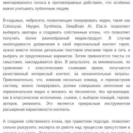
имитированного голоса в противоправных действиях, что особенно
важно учитывать публичным людям.
В-седьмых, нейросети, позволяющие генерировать видео, такие как
Colossyan, Heygen, Synthesia, DeepBrain AI, Elai.io позволяют
выбирать аватары и создавать собственные клоны, что позволяет
получать более разнообразный медиа-продукт. В случае
необходимости добавления в свой персональный контент героя,
нужно внести полное детальное текстовое описание героя в сеть и
выбрать из предложенных вариантов. Затем привносятся тексты со
смыслами, накладывается фон. В результате, за минимальное, по
сравнению с классическими съемками время, получается
качественный интересный контент, за незначительные затраты.
Привлекательно, что, изменив несколько команд, и перенастроив
систему, можно генерировать ролики совершенно непохожие на
первоначальное видео и множить их бесконечно, без организации,
как в классическом исполнении, съемок, с выбором локаций, героев-
актеров, реквизита. Это является прекрасным инструментом
расширения вариативности контента.
А создание собственного клона, при грамотном подходе, позволяет
сильно разгрузить эксперта по работе над процессом присутствия в