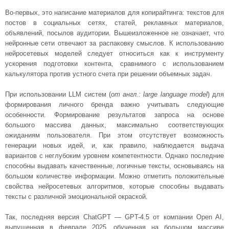
Во-первых, это написание материалов для копирайтинга: текстов для
постов в социальных сетях, статей, рекламных материалов,
объявлений, посылов аудитории. Вышеизложенное не означает, что
нейронные сети отвечают за распаковку смыслов. К использованию
нейросетевых моделей следует относиться как к инструменту
ускорения подготовки контента, сравнимого с использованием
калькулятора против устного счета при решении объемных задач.
При использовании LLM систем (
от англ.: large language model
) для
формирования личного бренда важно учитывать следующие
особенности. Формирование результатов запроса на основе
большого массива данных, максимально соответствующих
ожиданиям пользователя. При этом отсутствует возможность
генерации новых идей, и, как правило, наблюдается выдача
вариантов с неглубоким уровнем компетентности. Однако последние
способны выдавать качественные, логичные тексты, основываясь на
большом количестве информации. Можно отметить положительные
свойства нейросетевых алгоритмов, которые способны выдавать
тексты с различной эмоциональной окраской.
Так, последняя версия ChatGPT — GPT-4.5 от компании Open AI,
выпущенная в феврале 2025, обученная на большом массиве