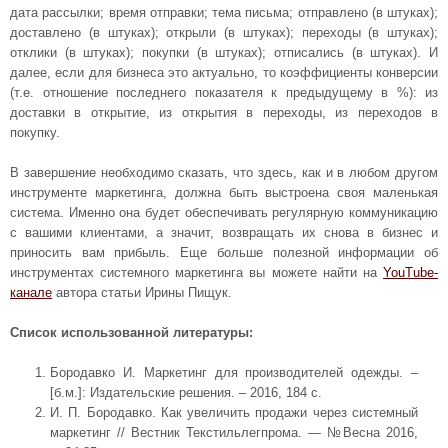
дата рассылки; время отправки; тема письма; отправлено (в штуках);
доставлено (в штуках); открыли (в штуках); переходы (в штуках);
отклики (в штуках); покупки (в штуках); отписались (в штуках). И
далее, если для бизнеса это актуально, то коэффициенты конверсии
(т.е. отношение последнего показателя к предыдущему в %): из
доставки в открытие, из открытия в переходы, из переходов в
покупку.
В завершение необходимо сказать, что здесь, как и в любом другом
инструменте маркетинга, должна быть выстроена своя маленькая
система. Именно она будет обеспечивать регулярную коммуникацию
с вашими клиентами, а значит, возвращать их снова в бизнес и
приносить вам прибыль. Еще больше полезной информации об
инструментах системного маркетинга вы можете найти на
YouTube-
канале
автора статьи Ирины Пищук.
Список использованной литературы:
Бородавко И. Маркетинг для производителей одежды. –
[б.м.]: Издательские решения. – 2016, 184 с.
И. П. Бородавко. Как увеличить продажи через системный
маркетинг // Вестник Текстильлегпрома. — №Весна 2016,