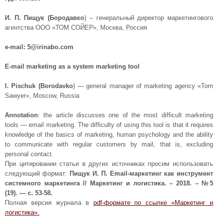
И. П. Пищук (Бородавко
) – генеральный директор маркетингового
агентства ООО «ТОМ СОЙЕР», Москва, Россия
e-mail: 5@irinabo.com
E-mail marketing as a system marketing tool
I. Pischuk (Borodavko
) — general manager of marketing agency «Tom
Sawyer», Moscow, Russia
Annotation
: the article discusses one of the most difficult marketing
tools — email marketing. The difficulty of using this tool is that it requires
knowledge of the basics of marketing, human psychology and the ability
to communicate with regular customers by mail, that is, excluding
personal contact.
При цитировании статьи в других источниках просим использовать
следующий формат:
Пищук И. П. Email-маркетинг как инструмент
системного маркетинга // Маркетинг и логистика. – 2018. – №5
(19). — с. 53-58.
Полная версия журнала в
pdf-формате по ссылке «Маркетинг и
логистика».