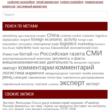
customer acquisition
,
email-маркетинг
,
system marketing
,
привлечение
клиентов
,
системный маркетинг
ПОИСК ПО МЕТКАМ
China
customs logistics
advertising
customs control
agro-industrial complex
foreign economic activity
export
digitalization
foreign trade
logistics
marketing
international trade
importation
innovation
Northern
sanctions
trade
Евразийский экономический союз
Sea Route
Арктика
СМИ
Российская газета
Китай
Известия
РБК
аргументы и факты
агропромышленный комплекс
внешнеэкономическая деятельность
внешняя торговля
комментарий
комментарии
импорт
логистика
маркетинг
международная торговля
прайм
реклама
ринц
санкции
таможенная логистика
таможенное декларирование
эксперт
экспорт
таможенный контроль
торговля
учебник
СВЕЖИЕ ЗАПИСИ
Эксперт Жильцова Ольга дала комментарий изданию «Рамблер.
Личные финансы» на тему «Цены на продукты поставят на контроль:
что это значит для вашего кошелька»
23.07.2026