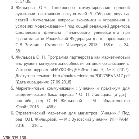
с. 34-35.
Жильцова О.Н. Телефонное стимулирование целевой
аудитории постоянных покупателей // Сборник научных
статей «Актуальные вопросы экономики и управления в
условиях модернизации» / под общей редакцией директора
Смоленского филиала Финансового университета при
Правительстве Российской Федерации д.э.н., профессора
С.В. Земляк. – Смоленск: Универсум, 2018. – 168 с. – с. 34-
38.
Жильцова О. Н. Программа партнёрства как маркетинговый
инструмент конкурентоспособности оптовой организации //
Интернет-журнал «НАУКОВЕДЕНИЕ» Том 9, №3 (2017).
Доступ по ссылке: http://naukovedenie.ru/PDF/75EVN317.pdf
[Дата обращения: 27.09.2018]
Маркетинговые коммуникации : учебник и практикум для
академического бакалавриата / О. Н. Жильцова [и др.] ;
под общ. ред. О. Н. Жильцовой. — М. : Издательство
Юрайт, 2016. — 458 с.
Стратегический маркетинг для магистров: Учебник / Под
ред. О.Н. Жильцовой. — М.: Вузовский учебник: ИНФРА-М,
2016. — 316 с.
УДК 339.138