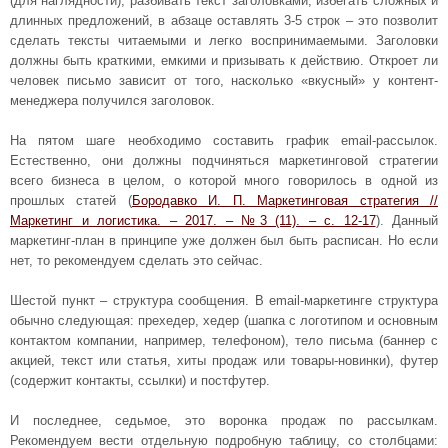
(для наглядности), разбивать текст заголовками, избегать сложных и
длинных предложений, в абзаце оставлять 3-5 строк – это позволит
сделать тексты читаемыми и легко воспринимаемыми. Заголовки
должны быть краткими, емкими и призывать к действию. Откроет ли
человек письмо зависит от того, насколько «вкусный» у контент-
менеджера получился заголовок.
На пятом шаге необходимо составить график email-рассылок.
Естественно, они должны подчиняться маркетинговой стратегии
всего бизнеса в целом, о которой много говорилось в одной из
прошлых статей (
Бородавко И. П. Маркетинговая стратегия //
Маркетинг и логистика. – 2017. – №3 (11). – с. 12-17
). Данный
маркетинг-план в принципе уже должен был быть расписан. Но если
нет, то рекомендуем сделать это сейчас.
Шестой пункт – структура сообщения. В email-маркетинге структура
обычно следующая: прехедер, хедер (шапка с логотипом и основным
контактом компании, например, телефоном), тело письма (баннер с
акцией, текст или статья, хиты продаж или товары-новинки), футер
(содержит контакты, ссылки) и постфутер.
И последнее, седьмое, это воронка продаж по рассылкам.
Рекомендуем вести отдельную подробную таблицу, со столбцами: