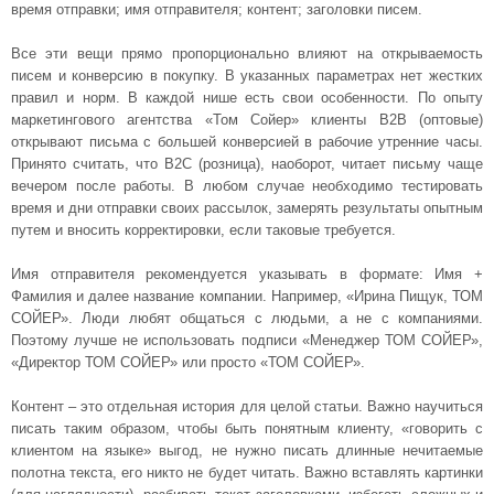
время отправки; имя отправителя; контент; заголовки писем.
Все эти вещи прямо пропорционально влияют на открываемость
писем и конверсию в покупку. В указанных параметрах нет жестких
правил и норм. В каждой нише есть свои особенности. По опыту
маркетингового агентства «Том Сойер» клиенты B2B (оптовые)
открывают письма с большей конверсией в рабочие утренние часы.
Принято считать, что B2C (розница), наоборот, читает письму чаще
вечером после работы. В любом случае необходимо тестировать
время и дни отправки своих рассылок, замерять результаты опытным
путем и вносить корректировки, если таковые требуется.
Имя отправителя рекомендуется указывать в формате: Имя +
Фамилия и далее название компании. Например, «Ирина Пищук, ТОМ
СОЙЕР». Люди любят общаться с людьми, а не с компаниями.
Поэтому лучше не использовать подписи «Менеджер ТОМ СОЙЕР»,
«Директор ТОМ СОЙЕР» или просто «ТОМ СОЙЕР».
Контент – это отдельная история для целой статьи. Важно научиться
писать таким образом, чтобы быть понятным клиенту, «говорить с
клиентом на языке» выгод, не нужно писать длинные нечитаемые
полотна текста, его никто не будет читать. Важно вставлять картинки