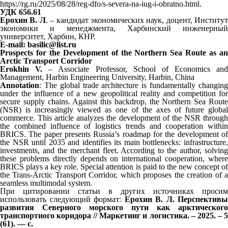
https://rg.ru/2025/08/28/reg-dfo/s-severa-na-iug-i-obratno.html.
УДК 656.61
Ерохин В. Л
. – кандидат экономических наук, доцент, Институт
экономики и менеджмента, Харбинский инженерный
университет, Харбин, КНР.
E-mail: basilic@list.ru
Prospects for the Development of the Northern Sea Route as an
Arctic Transport Corridor
Erokhin V.
– Associate Professor, School of Economics and
Management, Harbin Engineering University, Harbin, China
Annotation
: The global trade architecture is fundamentally changing
under the influence of a new geopolitical reality and competition for
secure supply chains. Against this backdrop, the Northern Sea Route
(NSR) is increasingly viewed as one of the axes of future global
commerce. This article analyzes the development of the NSR through
the combined influence of logistics trends and cooperation within
BRICS. The paper presents Russia’s roadmap for the development of
the NSR until 2035 and identifies its main bottlenecks: infrastructure,
investments, and the merchant fleet. According to the author, solving
these problems directly depends on international cooperation, where
BRICS plays a key role. Special attention is paid to the new concept of
the Trans-Arctic Transport Corridor, which proposes the creation of a
seamless multimodal system.
При цитировании статьи в других источниках просим
использовать следующий формат:
Ерохин В. Л. Перспективы
развития Северного морского пути как арктического
транспортного коридора // Маркетинг и логистика. – 2025. – 5
(61). — с.