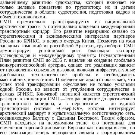
дальнейшему развитию судоходства, который включает не
только целевые показатели по грузопотоку, но и детали
сотрудничества в области судостроения, подготовки кадров и
обмена технологиями.
СМП стремительно трансформируется из национальной
арктической трассы в потенциально ключевой международный
транспортный коридор. Его развитие неразрывно связано со
стратегическими и экономическими интересами партнеров
России по БРИКС, в первую очередь Китая. Несмотря на уход
западных компаний из российской Арктики, грузооборот СМП
демонстрирует устойчивый рост благодаря экспорту
углеводородов и международному транзиту. Государственный
План развития СМП до 2035 г. нацелен на создание глобально
конкурентоспособной артерии, однако его реализация зависит
от преодоления серьезных вызовов, включая инфраструктурные
дисбалансы, технологические пробелы и необходимость
масштабных инвестиций. Проведенный анализ показывает, что
успех этой трансформации обусловлен не только усилиями
одной России, но зависит от углубления сотрудничества в
рамках БРИКС. Ключевой новизной является стратегический
разворот в концепции СМП — его расширение до арктического
транспортного коридора, а в перспективе — до единой
транспортной системы «Север-Юг», которая интегрирует
арктический маршрут в мультимодальную логистическую сеть,
соединяющую Балтику с Дальним Востоком. Таким образом,
СМП находится на переломном этапе: его потенциал для
изменения торговой динамики Евразии как никогда высок, но
его реализация теперь неразрывно связана с формированием