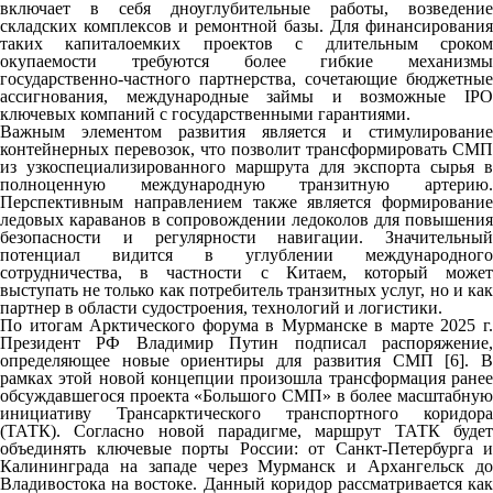
включает в себя дноуглубительные работы, возведение
складских комплексов и ремонтной базы. Для финансирования
таких капиталоемких проектов с длительным сроком
окупаемости требуются более гибкие механизмы
государственно-частного партнерства, сочетающие бюджетные
ассигнования, международные займы и возможные IPO
ключевых компаний с государственными гарантиями.
Важным элементом развития является и стимулирование
контейнерных перевозок, что позволит трансформировать СМП
из узкоспециализированного маршрута для экспорта сырья в
полноценную международную транзитную артерию.
Перспективным направлением также является формирование
ледовых караванов в сопровождении ледоколов для повышения
безопасности и регулярности навигации. Значительный
потенциал видится в углублении международного
сотрудничества, в частности с Китаем, который может
выступать не только как потребитель транзитных услуг, но и как
партнер в области судостроения, технологий и логистики.
По итогам Арктического форума в Мурманске в марте 2025 г.
Президент РФ Владимир Путин подписал распоряжение,
определяющее новые ориентиры для развития СМП [6]. В
рамках этой новой концепции произошла трансформация ранее
обсуждавшегося проекта «Большого СМП» в более масштабную
инициативу Трансарктического транспортного коридора
(ТАТК). Согласно новой парадигме, маршрут ТАТК будет
объединять ключевые порты России: от Санкт-Петербурга и
Калининграда на западе через Мурманск и Архангельск до
Владивостока на востоке. Данный коридор рассматривается как