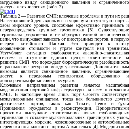
затруднено ввиду санкционного давления и ограниченного
доступа к технологиям (табл. 2).
Таблица 2 — Развитие СМП: ключевые проблемы и пути их ре
На сегодняшний день вдоль всего маршрута отсутствуют порты-
хабы мирового уровня, способные эффективно принимать и
перераспределять крупные грузопотоки [5]. Существующие
терминалы разрознены и не образуют единой логистической
цепи, что вынуждает зависеть от иностранных портов, в первую
очередь китайского Шанхая. Это приводит к оттоку
добавленной стоимости и утрате контроля над транзитом.
Усугубляет ситуацию слаборазвитая аварийно-спасательная
система и отсутствие единого центра ответственности за
развитие СМП, что порождает бюрократическую разобщенность
и распыление ресурсов между участниками. Дополнительным
вызовом является санкционное давление, ограничивающее
доступ к передовым технологиям, оборудованию и
долгосрочным финансовым ресурсам.
Ключевым направлением развития является масштабная
модернизация портовой инфраструктуры на всем протяжении
СМП. В настоящее время лишь порт Сабетта соответствует
международным стандартам, тогда как большинство других
арктических портов, таких как Тикси, Певек и бухта
Провидения, нуждаются в реконструкции. Приоритетными
проектами выступают строительство новых глубоководных
терминалов и создание мультимодальных транспортных узлов,
интегрирующих морские, железнодорожные и автомобильные
перевозки по аналогии с портом Архангельск [4]. Модернизация