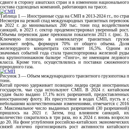
сдвиге в сторону азиатских стран и в изменении национального
состава судоходных компаний, работающих на трассе.
Таблица 1 — Иностранные суда на СМП в 2013-2024 гг., по стр
Несмотря на резкий спад международных транзитных перевозок
в 2022 г. до минимальных 200 тыс. тонн под воздействием
санкций, в 2023 г. сектор продемонстрировал уверенный рост.
Объемы перевозок даже превзошли показатели 2021 г. (рис. 3).
Ключевую позицию в номенклатуре транзитных грузов
занимает нефть, формируя 70% от общего объема. Доля
железорудного концентрата составляет 16,5%. Одним из
значимых событий года стала транспортировка железной руды
на крупнотоннажном балкере «Гинго», не имеющим ледового
класса. Кроме того, осуществлялись и поставки сжиженного
природного газа.
Рисунок 3 — Объем международного транзитного грузопотока по
тонн.
Китай прочно удерживает позицию лидера среди иностранных
государств, чьи суда используют СМП. В 2024 г. китайским
судам было выдано 17,1% всех разрешений, предоставленных
иностранному флоту. Их присутствие в водах СМП, пусть и с
небольшими количественными изменениями, отмечается с 2016
г. Максимальное число выданных разрешений (30 разрешений)
пришлось на 2021 г. Затем, под влиянием санкций, их
количество сократилось в три раза, но к 2024 г. вновь возросло
до 20. На фоне углубления российско-китайских экономических
связей логично прогнозировать рост активности китайского