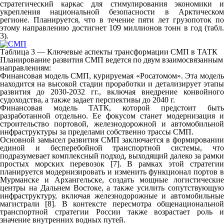
стратегический каркас для стимулирования экономики и
укрепления национальной безопасности в Арктическом
регионе. Планируется, что в течение пяти лет грузопоток по
этому направлению достигнет 109 миллионов тонн в год (табл.
3).
Таблица 3 — Ключевые аспекты трансформации СМП в ТАТК
Планирование развития СМП ведется по двум взаимосвязанным
направлениям:
Финансовая модель СМП, курируемая «Росатомом». Эта модель
находится на высокой стадии проработки и детализирует этапы
развития до 2030-2032 гг., включая внедрение конвойного
судоходства, а также задает перспективы до 2040 г.
Финансовая модель ТАТК, которой предстоит быть
разработанной отдельно. Ее фокусом станет модернизация и
строительство портовой, железнодорожной и автомобильной
инфраструктуры за пределами собственно трассы СМП.
Основной замысел развития СМП заключается в формировании
единой и бесперебойной транспортной системы, что
подразумевает комплексный подход, выходящий далеко за рамки
простых морских перевозок [7]. В рамках этой стратегии
планируется модернизировать и изменить функционал портов в
Мурманске и Архангельске, создать мощные логистические
центры на Дальнем Востоке, а также усилить сопутствующую
инфраструктуру, включая железнодорожные и автомобильные
магистрали [8]. В контексте пересмотра общенациональной
транспортной стратегии России также возрастает роль и
значение внутренних водных путей.