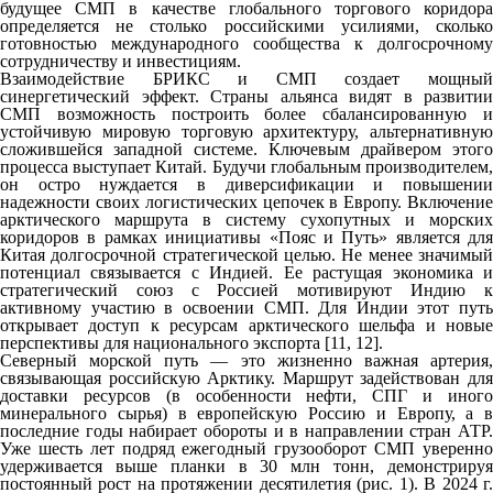
будущее СМП в качестве глобального торгового коридора
определяется не столько российскими усилиями, сколько
готовностью международного сообщества к долгосрочному
сотрудничеству и инвестициям.
Взаимодействие БРИКС и СМП создает мощный
синергетический эффект. Страны альянса видят в развитии
СМП возможность построить более сбалансированную и
устойчивую мировую торговую архитектуру, альтернативную
сложившейся западной системе. Ключевым драйвером этого
процесса выступает Китай. Будучи глобальным производителем,
он остро нуждается в диверсификации и повышении
надежности своих логистических цепочек в Европу. Включение
арктического маршрута в систему сухопутных и морских
коридоров в рамках инициативы «Пояс и Путь» является для
Китая долгосрочной стратегической целью. Не менее значимый
потенциал связывается с Индией. Ее растущая экономика и
стратегический союз с Россией мотивируют Индию к
активному участию в освоении СМП. Для Индии этот путь
открывает доступ к ресурсам арктического шельфа и новые
перспективы для национального экспорта [11, 12].
Северный морской путь — это жизненно важная артерия,
связывающая российскую Арктику. Маршрут задействован для
доставки ресурсов (в особенности нефти, СПГ и иного
минерального сырья) в европейскую Россию и Европу, а в
последние годы набирает обороты и в направлении стран АТР.
Уже шесть лет подряд ежегодный грузооборот СМП уверенно
удерживается выше планки в 30 млн тонн, демонстрируя
постоянный рост на протяжении десятилетия (рис. 1). В 2024 г.