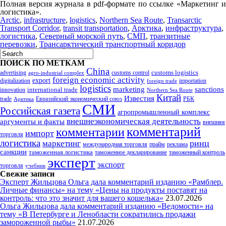
Полная версия журнала в pdf-формате по ссылке «Маркетинг и
логистика».
Arctic
,
infrastructure
,
logistics
,
Northern Sea Route
,
Transarctic
Transport Corridor
,
transit transportation
,
Арктика
,
инфраструктура
,
логистика
,
Северный морской путь
,
СМП
,
транзитные
перевозки
,
Трансарктический транспортный коридор
ПОИСК ПО МЕТКАМ
China
customs logistics
advertising
customs control
agro-industrial complex
foreign economic activity
export
digitalization
importation
foreign trade
logistics
marketing
sanctions
innovation
international trade
Northern Sea Route
Китай
Известия
trade
Евразийский экономический союз
РБК
Арктика
СМИ
Российская газета
агропромышленный комплекс
внешнеэкономическая деятельность
аргументы и факты
внешняя
комментарий
комментарии
импорт
торговля
логистика
ринц
маркетинг
международная торговля
прайм
реклама
санкции
таможенная логистика
таможенное декларирование
таможенный контроль
эксперт
экспорт
торговля
учебник
Свежие записи
Эксперт Жильцова Ольга дала комментарий изданию «Рамблер.
Личные финансы» на тему «Цены на продукты поставят на
контроль: что это значит для вашего кошелька»
23.07.2026
Ольга Жильцова дала комментарий изданию «Ведомости» на
тему «В Петербурге и Ленобласти сократились продажи
замороженной рыбы»
21.07.2026