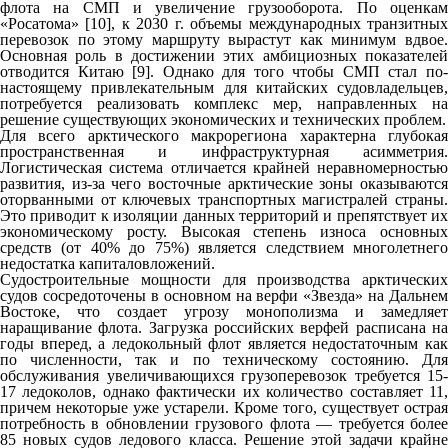
флота на СМП и увеличение грузооборота. По оценкам
«Росатома» [10], к 2030 г. объемы международных транзитных
перевозок по этому маршруту вырастут как минимум вдвое.
Основная роль в достижении этих амбициозных показателей
отводится Китаю [9]. Однако для того чтобы СМП стал по-
настоящему привлекательным для китайских судовладельцев,
потребуется реализовать комплекс мер, направленных на
решение существующих экономических и технических проблем.
Для всего арктического макрорегиона характерна глубокая
пространственная и инфраструктурная асимметрия.
Логистическая система отличается крайней неравномерностью
развития, из-за чего восточные арктические зоны оказываются
оторванными от ключевых транспортных магистралей страны.
Это приводит к изоляции данных территорий и препятствует их
экономическому росту. Высокая степень износа основных
средств (от 40% до 75%) является следствием многолетнего
недостатка капиталовложений.
Судостроительные мощности для производства арктических
судов сосредоточены в основном на верфи «Звезда» на Дальнем
Востоке, что создает угрозу монополизма и замедляет
наращивание флота. Загрузка российских верфей расписана на
годы вперед, а ледокольный флот является недостаточным как
по численности, так и по техническому состоянию. Для
обслуживания увеличивающихся грузоперевозок требуется 15-
17 ледоколов, однако фактически их количество составляет 11,
причем некоторые уже устарели. Кроме того, существует острая
потребность в обновлении грузового флота — требуется более
85 новых судов ледового класса. Решение этой задачи крайне