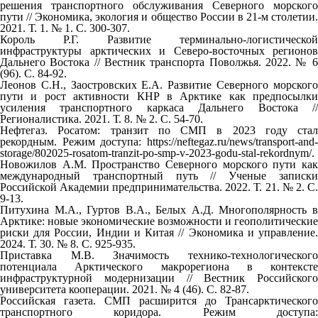
решения транспортного обслуживания Северного морского
пути // Экономика, экология и общество России в 21-м столетии.
2021. Т. 1. № 1. С. 300-307.
Король Р.Г. Развитие терминально-логистической
инфраструктуры арктических и Северо-восточных регионов
Дальнего Востока // Вестник транспорта Поволжья. 2022. № 6
(96). С. 84-92.
Леонов С.Н., Заостровских Е.А. Развитие Северного морского
пути и рост активности КНР в Арктике как предпосылки
усиления транспортного каркаса Дальнего Востока //
Регионалистика. 2021. Т. 8. № 2. С. 54-70.
Нефтегаз. Росатом: транзит по СМП в 2023 году стал
рекордным. Режим доступа: https://neftegaz.ru/news/transport-and-
storage/802025-rosatom-tranzit-po-smp-v-2023-godu-stal-rekordnym/.
Новожилов А.М. Пространство Северного морского пути как
международный транспортный путь // Ученые записки
Российской Академии предпринимательства. 2022. Т. 21. № 2. С.
9-13.
Питухина М.А., Гуртов В.А., Белых А.Д. Многополярность в
Арктике: новые экономические возможности и геополитические
риски для России, Индии и Китая // Экономика и управление.
2024. Т. 30. № 8. С. 925-935.
Приставка М.В. Значимость технико-технологического
потенциала Арктического макрорегиона в контексте
инфраструктурной модернизации // Вестник Российского
университета кооперации. 2021. № 4 (46). С. 82-87.
Российская газета. СМП расширится до Трансарктического
транспортного коридора. Режим доступа: