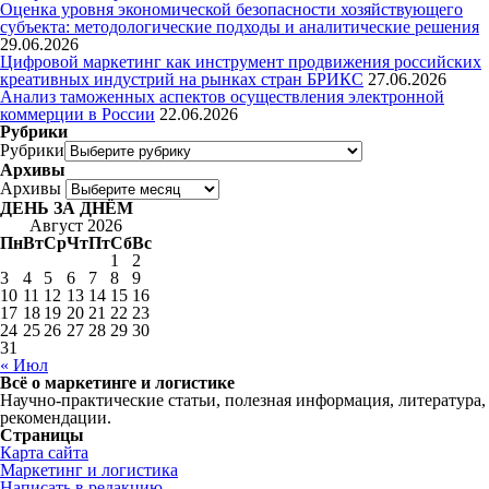
Оценка уровня экономической безопасности хозяйствующего
субъекта: методологические подходы и аналитические решения
29.06.2026
Цифровой маркетинг как инструмент продвижения российских
креативных индустрий на рынках стран БРИКС
27.06.2026
Анализ таможенных аспектов осуществления электронной
коммерции в России
22.06.2026
Рубрики
Рубрики
Архивы
Архивы
ДЕНЬ ЗА ДНЁМ
Август 2026
Пн
Вт
Ср
Чт
Пт
Сб
Вс
1
2
3
4
5
6
7
8
9
10
11
12
13
14
15
16
17
18
19
20
21
22
23
24
25
26
27
28
29
30
31
« Июл
Всё о маркетинге и логистике
Научно-практические статьи, полезная информация, литература,
рекомендации.
Страницы
Карта сайта
Маркетинг и логистика
Написать в редакцию