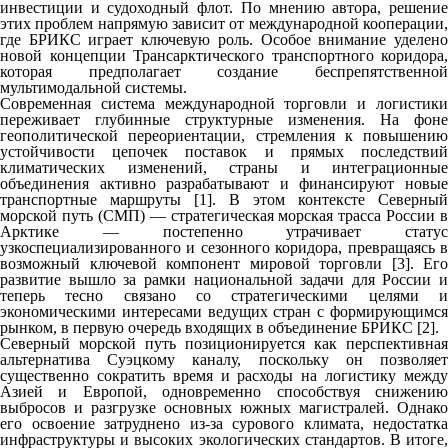
инвестиции и судоходный флот. По мнению автора, решение
этих проблем напрямую зависит от международной кооперации,
где БРИКС играет ключевую роль. Особое внимание уделено
новой концепции Трансарктического транспортного коридора,
которая предполагает создание беспрепятственной
мультимодальной системы.
Современная система международной торговли и логистики
переживает глубинные структурные изменения. На фоне
геополитической переориентации, стремления к повышению
устойчивости цепочек поставок и прямых последствий
климатических изменений, страны и интеграционные
объединения активно разрабатывают и финансируют новые
транспортные маршруты [1]. В этом контексте Северный
морской путь (СМП) — стратегическая морская трасса России в
Арктике — постепенно утрачивает статус
узкоспециализированного и сезонного коридора, превращаясь в
возможный ключевой компонент мировой торговли [3]. Его
развитие вышло за рамки национальной задачи для России и
теперь тесно связано со стратегическими целями и
экономическими интересами ведущих стран с формирующимся
рынком, в первую очередь входящих в объединение БРИКС [2].
Северный морской путь позиционируется как перспективная
альтернатива Суэцкому каналу, поскольку он позволяет
существенно сократить время и расходы на логистику между
Азией и Европой, одновременно способствуя снижению
выбросов и разгрузке основных южных магистралей. Однако
его освоение затруднено из-за сурового климата, недостатка
инфраструктуры и высоких экологических стандартов. В итоге,