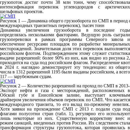
грузопоток достиг почти 38 млн тонн, чему способствовала
интенсификация перевозок углеводородов с арктических
шельфовых проектов.
Рисунок 1 — Динамика общего грузооборота по СМП в период с 
международных транзитных перевозок), тысяч тонн
Динамика увеличения грузооборота в последние годы
определялась несколькими факторами. Ведущую роль сыграли
грузоперевозки в рамках программы Северного завоза и
обеспечение ресурсами площадок по разработке минеральных
месторождений. Значительная доля этих перевозок выполняется
российским флотом. Подтверждением этому служит статистика
выдачи разрешений: более 90% из них, как видно из рисунка 2,
приходится на суда под российским флагом. Распределение квот
в 2024 г. наглядно демонстрирует эту тенденцию: из общего
числа в 1312 разрешений 1195 были выданы российским, а всего
117 — зарубежным судам.
Рисунок 2 — Количество разрешений на проход по СМП в 2013-2
Экспорт нефти и газа с месторождений, расположенных в
Обской губе и Енисейском заливе, выступает ключевым
драйвером увеличения объемов перевозок по СМП. Что касается
международного транзита, то его вклад по-прежнему невелик.
Хотя заявки на прохождение СМП с 2013 г. подали суда под
флагами полусотни стран (табл. 1), регулярно его используют
лишь некоторые из них. Существенную коррективу внес и
режим санкций, введенных против России. Их следствием стала
трансформация структуры грузопотока, которая проявилась в