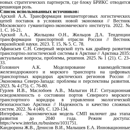
новых стратегических партнерств, где блоку БРИКС отводится
решающая роль.
Список использованных источников:
Арский А.А. Трансформация внешнеторговых логистических
цепей поставок в условиях новой экономики // Вестник
Московского гуманитарно-экономического института. 2022. №
1. С. 16-21.
Арский А.А., Жильцова О.Н., Жильцов Д.А. Тенденции
трансформации транспортной отрасли России // Вестник
евразийской науки. 2023. Т. 15, № 5. С. 78.
Афанасьев С.Н. Северный морской путь как драйвер развития
транспортно-логистической системы в Арктике // Арктика 2035:
актуальные вопросы, проблемы, решения. 2025. № 1 (21). С. 23-
33.
Головнич А.К. Моделирование взаимодействия
железнодорожного и морского транспорта на цифровых
транспортных коридорах арктических регионов России //
Экономика Северо-Запада: проблемы и перспективы развития.
2023. № 4 (75). С. 76-80.
Гурлев И.В., Маслобоев А.В., Малыгин И.Г. Ситуационная
осведомленность о состоянии портов Северного морского
транспортного коридора в управлении экологической
безопасностью Арктики // Надежность и качество сложных
систем. 2022. № 4 (40). С. 120-134.
Интерфакс. Экономическая модель СМП включит два этапа
развития до 2040 года. Режим доступа:
https://www.interfax.ru/business/1031751.
Кандюрина Ж.В., Денисов В.И., Малышев Е.А. Инновационные