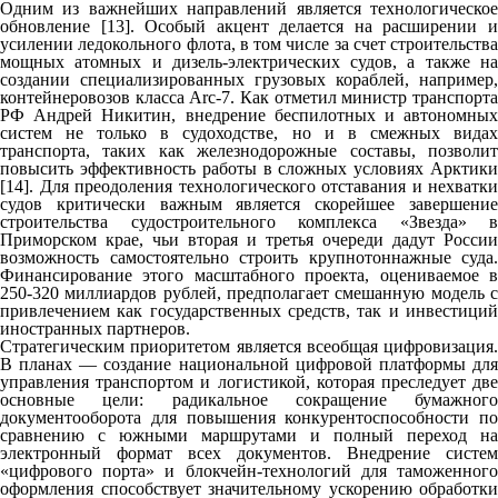
Одним из важнейших направлений является технологическое
обновление [13]. Особый акцент делается на расширении и
усилении ледокольного флота, в том числе за счет строительства
мощных атомных и дизель-электрических судов, а также на
создании специализированных грузовых кораблей, например,
контейнеровозов класса Arc-7. Как отметил министр транспорта
РФ Андрей Никитин, внедрение беспилотных и автономных
систем не только в судоходстве, но и в смежных видах
транспорта, таких как железнодорожные составы, позволит
повысить эффективность работы в сложных условиях Арктики
[14]. Для преодоления технологического отставания и нехватки
судов критически важным является скорейшее завершение
строительства судостроительного комплекса «Звезда» в
Приморском крае, чьи вторая и третья очереди дадут России
возможность самостоятельно строить крупнотоннажные суда.
Финансирование этого масштабного проекта, оцениваемое в
250-320 миллиардов рублей, предполагает смешанную модель с
привлечением как государственных средств, так и инвестиций
иностранных партнеров.
Стратегическим приоритетом является всеобщая цифровизация.
В планах — создание национальной цифровой платформы для
управления транспортом и логистикой, которая преследует две
основные цели: радикальное сокращение бумажного
документооборота для повышения конкурентоспособности по
сравнению с южными маршрутами и полный переход на
электронный формат всех документов. Внедрение систем
«цифрового порта» и блокчейн-технологий для таможенного
оформления способствует значительному ускорению обработки