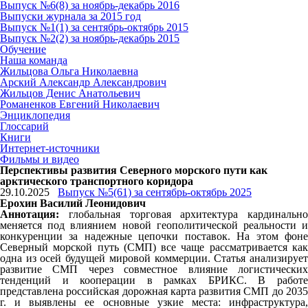
Выпуск №6(8) за ноябрь-декабрь 2016
Выпуски журнала за 2015 год
Выпуск №1(1) за сентябрь-октябрь 2015
Выпуск №2(2) за ноябрь-декабрь 2015
Обучение
Наша команда
Жильцова Ольга Николаевна
Арский Александр Александрович
Жильцов Денис Анатольевич
Романенков Евгений Николаевич
Энциклопедия
Глоссарий
Книги
Интернет-источники
Фильмы и видео
Перспективы развития Северного морского пути как
арктического транспортного коридора
29.10.2025
Выпуск №5(61) за сентябрь-октябрь 2025
Ерохин Василий Леонидович
Аннотация:
глобальная торговая архитектура кардинально
меняется под влиянием новой геополитической реальности и
конкуренции за надежные цепочки поставок. На этом фоне
Северный морской путь (СМП) все чаще рассматривается как
одна из осей будущей мировой коммерции. Статья анализирует
развитие СМП через совместное влияние логистических
тенденций и кооперации в рамках БРИКС. В работе
представлена российская дорожная карта развития СМП до 2035
г. и выявлены ее основные узкие места: инфраструктура,