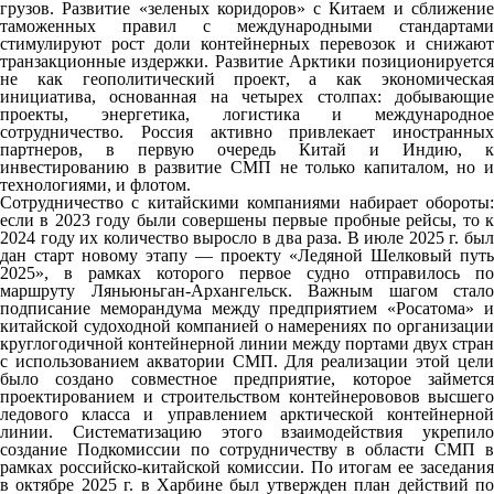
грузов. Развитие «зеленых коридоров» с Китаем и сближение
таможенных правил с международными стандартами
стимулируют рост доли контейнерных перевозок и снижают
транзакционные издержки. Развитие Арктики позиционируется
не как геополитический проект, а как экономическая
инициатива, основанная на четырех столпах: добывающие
проекты, энергетика, логистика и международное
сотрудничество. Россия активно привлекает иностранных
партнеров, в первую очередь Китай и Индию, к
инвестированию в развитие СМП не только капиталом, но и
технологиями, и флотом.
Сотрудничество с китайскими компаниями набирает обороты:
если в 2023 году были совершены первые пробные рейсы, то к
2024 году их количество выросло в два раза. В июле 2025 г. был
дан старт новому этапу — проекту «Ледяной Шелковый путь
2025», в рамках которого первое судно отправилось по
маршруту Ляньюньган-Архангельск. Важным шагом стало
подписание меморандума между предприятием «Росатома» и
китайской судоходной компанией о намерениях по организации
круглогодичной контейнерной линии между портами двух стран
с использованием акватории СМП. Для реализации этой цели
было создано совместное предприятие, которое займется
проектированием и строительством контейнерововов высшего
ледового класса и управлением арктической контейнерной
линии. Систематизацию этого взаимодействия укрепило
создание Подкомиссии по сотрудничеству в области СМП в
рамках российско-китайской комиссии. По итогам ее заседания
в октябре 2025 г. в Харбине был утвержден план действий по