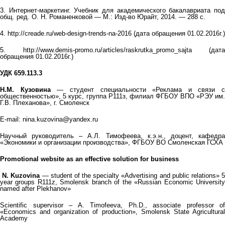
3. Интернет-маркетинг. Учебник для академического бакалавриата под
общ. ред. О. Н. Романенковой — М.: Изд-во Юрайт, 2014. — 288 с.
4. http://creade.ru/web-design-trends-na-2016 (дата обращения 01.02.2016г.)
5. http://www.demis-promo.ru/articles/raskrutka_promo_sajta (дата
обращения 01.02.2016г.)
УДК
659.113.3
Н.М. Кузовина
— студент специальности «Реклама и связи с
общественностью», 5 курс, группа Р111з, филиал ФГБОУ ВПО «РЭУ им.
Г.В. Плеханова», г. Смоленск
E-mail: nina.kuzovina@yandex.ru
Научный руководитель – А.Л. Тимофеева, к.э.н., доцент, кафедра
«Экономики и организации производства», ФГБОУ ВО Смоленская ГСХА
Promotional website as an effective solution for business
N. Kuzovina
— student of the specialty «Advertising and public relations» 
year groups R111z, Smolensk branch of the «Russian Economic University
named after Plekhanov»
Scientific supervisor – A. Timofeeva, Ph.D., associate professor of
«Economics and organization of production», Smolensk State Agricultural
Academy