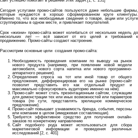
сайт успешно помогает в решении этих задач.[1, с. 231]
Сегодня услугами промо-сайтов пользуются даже небольшие фирмы,
которые нуждаются в хорошо сформированном круге клиентуры.
Именно то, что все необходимые сведения о товаре, акции или услуге
сгруппированы в одном месте, и привлекает покупателей.
Срок «жизни» промо-сайта может колебаться от нескольких недель до
нескольких лет — всё зависит от его целей и требований к
продвижению. Промо-сайты создают настроение.
Рассмотрим основные цели создания промо-сайта:
Необходимость проведения компании по выводу на рынок
нового продукта (например, при появлении новой модели
автомобиля, нового сорта напитка или нового программно-
аппаратного решения).
Определения спроса на тот или иной товар от общего
предложения, дифференцировав его на рынке (промо-сайт
позволит представить его как отдельный продукт и
максимально сфокусировать аудиторию именно на нём).
Промо-сайт может стать презентационным сайтом, служащим
для демонстрации тех или иных возможностей или параметров
товара (по сути, представлять зрелищное коммерческое
предложение).
Промо-сайт повышает узнаваемость бренда, события, персоны
или компании в целом (имиджевая составляющая).
Требуется эффективное средство для получения онлайн-
заказов по конкретному направлению
Сайт подобного рода может использоваться для сбора
маркетинговой информации и проведения различных
исследований.[2, с. 401]