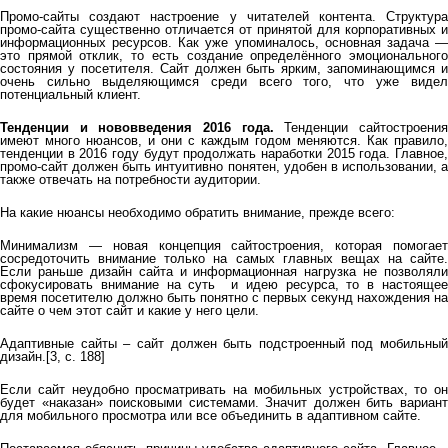
Промо-сайты создают настроение у читателей контента. Структура
промо-сайта существенно отличается от принятой для корпоративных и
информационных ресурсов. Как уже упоминалось, основная задача —
это прямой отклик, то есть создание определённого эмоционального
состояния у посетителя. Сайт должен быть ярким, запоминающимся и
очень сильно выделяющимся среди всего того, что уже видел
потенциальный клиент.
Тенденции и нововведения 2016 года.
Тенденции сайтостроени
имеют много нюансов, и они с каждым годом меняются. Как правило,
тенденции в 2016 году будут продолжать наработки 2015 года. Главное,
промо-сайт должен быть интуитивно понятен, удобен в использовании, а
также отвечать на потребности аудитории.
На какие нюансы необходимо обратить внимание, прежде всего:
Минимализм — новая концепция сайтостроения, которая помогает
сосредоточить внимание только на самых главных вещах на сайте.
Если раньше дизайн сайта и информационная нагрузка не позволяли
сфокусировать внимание на суть и идею ресурса, то в настоящее
время посетителю должно быть понятно с первых секунд нахождения на
сайте о чем этот сайт и какие у него цели.
Адаптивные сайты – сайт должен быть подстроенный под мобильный
дизайн.[3, с. 188]
Если сайт неудобно просматривать на мобильных устройствах, то он
будет «наказан» поисковыми системами. Значит должен бить вариант
для мобильного просмотра или все объединить в адаптивном сайте.