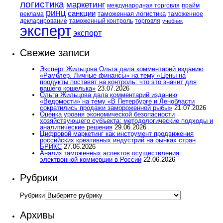
логистика
маркетинг
международная торговля
прайм
ринц
санкции
таможенная логистика
реклама
таможенное
декларирование
таможенный контроль
торговля
учебник
эксперт
экспорт
Свежие записи
Эксперт Жильцова Ольга дала комментарий изданию
«Рамблер. Личные финансы» на тему «Цены на
продукты поставят на контроль: что это значит для
вашего кошелька»
23.07.2026
Ольга Жильцова дала комментарий изданию
«Ведомости» на тему «В Петербурге и Ленобласти
сократились продажи замороженной рыбы»
21.07.2026
Оценка уровня экономической безопасности
хозяйствующего субъекта: методологические подходы и
аналитические решения
29.06.2026
Цифровой маркетинг как инструмент продвижения
российских креативных индустрий на рынках стран
БРИКС
27.06.2026
Анализ таможенных аспектов осуществления
электронной коммерции в России
22.06.2026
Рубрики
Рубрики
Архивы