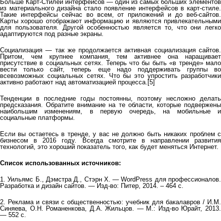
Больше Карт-Стилей интерфейсов — один из самых больших элементов
из материального дизайна стало появление интерфейсов в карт-стиле.
Такие интерфейсы сейчас во всем, от приложений и до веб-сайтов.
Карты хорошо отображают информацию и являются привлекательными
для пользователя. Другой особенностью является то, что они легко
адаптируются под разные экраны.
Социализация — так же продолжается активная социализация сайтов.
Притом, чем крупнее компания, тем активнее она наращивает
присутствие в социальных сетях. Теперь что бы быть «в тренде» мало
вести только сайт, теперь еще надо поддерживать группы во
всевозможных социальных сетях. Что бы это упростить разработчики
активно работают над автоматизацией процесса.[5]
Тенденции в последние годы постоянны, поэтому несложно делать
предсказания. Обратите внимание на те области, которые подвержены
наибольшим изменениям, в первую очередь, на мобильные и
социальные платформы.
Если вы остаетесь в тренде, у вас не должно быть никаких проблем с
бизнесом в 2016 году. Всегда смотрите в направлении развития
технологий, это хороший показатель того, как будет меняться Интернет.
Список использованных источников:
1. Уильямс Б., Дэмстра Д., Стэрн Х. — WordPress для профессионалов.
Разработка и дизайн сайтов. — Изд-во: Питер, 2014. – 464 с.
2. Реклама и связи с общественностью: учебник для бакалавров / И.М.
Синяева, О.Н. Романенкова, Д.А. Жильцов. — М.: Изд-во Юрайт, 2013.
— 552 с.