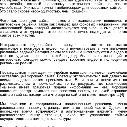
Постараемся обяснить причины удобства адаптивного сайта. Главное –
это дизайн, который по-разному выстраивает сайт на разных
устройствах. Учитывая темпы «мобилизации» для серьезных сайтов —
это стало скорее необходимостью, чем «фишкой».
Фото как фон для сайта — вместе с технологиями появились и
интересные решения, такие как слайдер для фоновых изображений, или
«плавающий фон» который масштабируется под экран и смещается в
зависимости от курсора. Такое решение отлично подходит для промо
сайтов всех мастей.
Интерактивные видео-сайты — сегодня вы можете не только
просмотреть посмотреть видео, но и поучаствовать в нем выполняя
различные задачи? Сегодня сайты все больше интегрируются с видео и
это не удивительно, т.к. такой подход более захватывающий и
интересный. Сегодня можно увидеть короткие видео и полноценные
рекламные ролики.
Нестандартная навигация — удобная навигация является важнейшей
составляющей хорошего сайта. Поэтому эксперименты с ней далеко не
всегда представляются приемлемыми. Если они и допустимы на
развлекательных и промо-сайтах, то на ресурсах, где критическое
значение имеет грамотная подача информации — нет. Хорошая
навигация всегда помогает пользователю понять, на какой странице
сайта он сейчас находится и что еще на сайте он может посмотреть.[4]
Мы привыкли к традиционным навигационным решениям: меню
располагается наверху страницы или в ее левой части. Однако, в
последнее время встречаются и альтернативные варианты: меню
располагается внизу страницы, либо же управление сайтом
осуществляется с помощью клавиатуры.