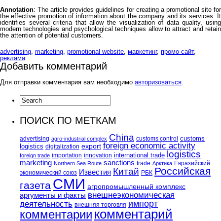
Annotation
: The article provides guidelines for creating a promotional site for
the effective promotion of information about the company and its services. It
identifies several criteria that allow the visualization of data quality, using
modern technologies and psychological techniques allow to attract and retain
the attention of potential customers.
advertising
,
marketing
,
promotional website
,
маркетинг
,
промо-сайт
,
реклама
Добавить комментарий
Для отправки комментария вам необходимо
авторизоваться
.
ПОИСК ПО МЕТКАМ
China
customs
advertising
customs control
agro-industrial complex
foreign economic activity
logistics
export
digitalization
logistics
international trade
importation
innovation
foreign trade
marketing
sanctions
trade
Евразийский
Northern Sea Route
Арктика
Российская
Китай
Известия
экономический союз
РБК
СМИ
газета
агропромышленный комплекс
внешнеэкономическая
аргументы и факты
импорт
деятельность
внешняя торговля
комментарий
комментарии