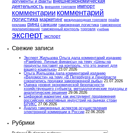
внешнеэкономическая
аргументы и факты
импорт
деятельность
внешняя торговля
комментарий
комментарии
логистика
маркетинг
международная торговля
прайм
ринц
санкции
таможенная логистика
реклама
таможенное
декларирование
таможенный контроль
торговля
учебник
эксперт
экспорт
Свежие записи
Эксперт Жильцова Ольга дала комментарий изданию
«Рамблер. Личные финансы» на тему «Цены на
продукты поставят на контроль: что это значит для
вашего кошелька»
23.07.2026
Ольга Жильцова дала комментарий изданию
«Ведомости» на тему «В Петербурге и Ленобласти
сократились продажи замороженной рыбы»
21.07.2026
Оценка уровня экономической безопасности
хозяйствующего субъекта: методологические подходы и
аналитические решения
29.06.2026
Цифровой маркетинг как инструмент продвижения
российских креативных индустрий на рынках стран
БРИКС
27.06.2026
Анализ таможенных аспектов осуществления
электронной коммерции в России
22.06.2026
Рубрики