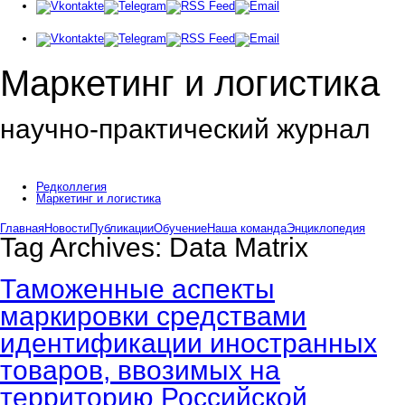
Маркетинг и логистика
научно-практический журнал
Добрый день! Сегодня
Четверг 6 августа 2026 г.
Редколлегия
Маркетинг и логистика
Главная
Новости
Публикации
Обучение
Наша команда
Энциклопедия
Tag Archives:
Data Matrix
Таможенные аспекты
маркировки средствами
идентификации иностранных
товаров, ввозимых на
территорию Российской