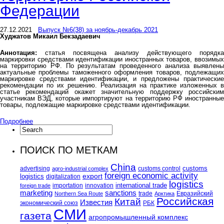
Федерации
27.12.2021
Выпуск №6(38) за ноябрь-декабрь 2021
Худжатов Микаил Бекзадаевич
Аннотация:
статья посвящена анализу действующего порядка
маркировки средствами идентификации иностранных товаров, ввозимых
на территорию РФ. По результатам проведенного анализа выявлены
актуальные проблемы таможенного оформления товаров, подлежащих
маркировке средствами идентификации, и предложены практические
рекомендации по их решению. Реализация на практике изложенных в
статье рекомендаций окажет значительную поддержку российским
участникам ВЭД, которые импортируют на территорию РФ иностранные
товары, подлежащие маркировке средствами идентификации.
Подробнее
ПОИСК ПО МЕТКАМ
China
customs
advertising
customs control
agro-industrial complex
foreign economic activity
logistics
export
digitalization
logistics
international trade
importation
innovation
foreign trade
marketing
sanctions
trade
Евразийский
Northern Sea Route
Арктика
Российская
Китай
Известия
экономический союз
РБК
СМИ
газета
агропромышленный комплекс