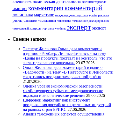
внешнеэкономическая деятельность
внешняя торговля
комментарий
комментарии
импорт
логистика
маркетинг
международная торговля
прайм
реклама
ринц
санкции
таможенная логистика
таможенное декларирование
эксперт
экспорт
таможенный контроль
торговля
учебник
Свежие записи
Эксперт Жильцова Ольга дала комментарий
изданию «Рамблер. Личные финансы» на тему
«Цены на продукты поставят на контроль: что это
значит для вашего кошелька»
23.07.2026
Ольга Жильцова дала комментарий изданию
«Ведомости» на тему «В Петербурге и Ленобласти
сократились продажи замороженной рыбы»
21.07.2026
Оценка уровня экономической безопасности
хозяйствующего субъекта: методологические
подходы и аналитические решения
29.06.2026
Цифровой маркетинг как инструмент
продвижения российских креативных индустрий
на рынках стран БРИКС
27.06.2026
Анализ таможенных аспектов осуществления