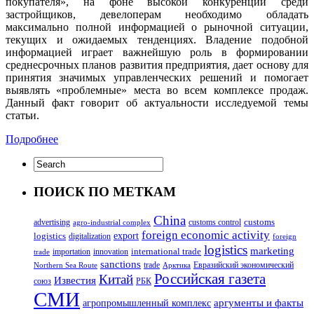
покупателя», на фоне высокой конкуренции среди
застройщиков, девелоперам необходимо обладать
максимально полной информацией о рыночной ситуации,
текущих и ожидаемых тенденциях. Владение подобной
информацией играет важнейшую роль в формировании
среднесрочных планов развития предприятия, дает основу для
принятия значимых управленческих решений и помогает
выявлять «проблемные» места во всем комплексе продаж.
Данный факт говорит об актуальности исследуемой темы
статьи.
Подробнее
ПОИСК ПО МЕТКАМ
China
customs
advertising
customs control
agro-industrial complex
foreign economic activity
logistics
export
digitalization
foreign
logistics
marketing
innovation
international trade
importation
trade
sanctions
trade
Евразийский экономический
Northern Sea Route
Арктика
Российская газета
Китай
Известия
союз
РБК
СМИ
аргументы и факты
агропромышленный комплекс