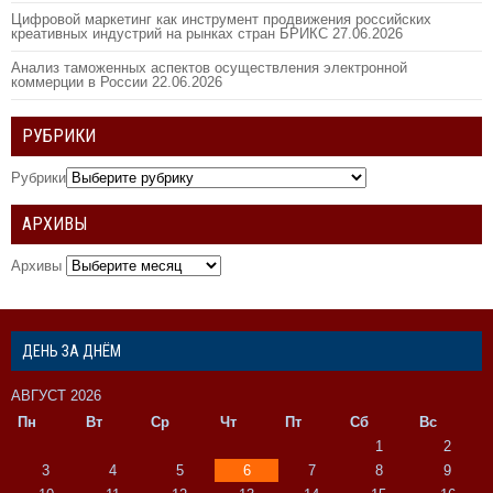
Цифровой маркетинг как инструмент продвижения российских
креативных индустрий на рынках стран БРИКС
27.06.2026
Анализ таможенных аспектов осуществления электронной
коммерции в России
22.06.2026
РУБРИКИ
Рубрики
АРХИВЫ
Архивы
ДЕНЬ ЗА ДНЁМ
АВГУСТ 2026
Пн
Вт
Ср
Чт
Пт
Сб
Вс
1
2
3
4
5
6
7
8
9