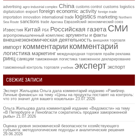
China
customs logistics
advertising
customs control
agro-industrial complex
foreign economic activity
export
digitalization
foreign trade
logistics
marketing
international trade
importation
innovation
Northern
sanctions
trade
Евразийский экономический союз
Sea Route
Арктика
СМИ
Российская газета
Китай
Известия
РБК
аргументы и факты
агропромышленный комплекс
внешнеэкономическая деятельность
внешняя торговля
комментарий
комментарии
импорт
логистика
маркетинг
международная торговля
прайм
реклама
ринц
санкции
таможенная логистика
таможенное декларирование
эксперт
экспорт
таможенный контроль
торговля
учебник
СВЕЖИЕ ЗАПИСИ
Эксперт Жильцова Ольга дала комментарий изданию «Рамблер.
Личные финансы» на тему «Цены на продукты поставят на контроль:
что это значит для вашего кошелька»
23.07.2026
Ольга Жильцова дала комментарий изданию «Ведомости» на тему
«В Петербурге и Ленобласти сократились продажи замороженной
рыбы»
21.07.2026
Оценка уровня экономической безопасности хозяйствующего
субъекта: методологические подходы и аналитические решения
29.06.2026