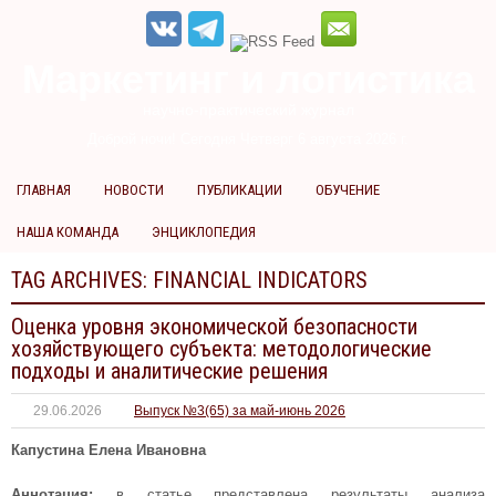
Маркетинг и логистика
научно-практический журнал
Доброй ночи! Сегодня
Четверг 6 августа 2026 г.
ГЛАВНАЯ
НОВОСТИ
ПУБЛИКАЦИИ
ОБУЧЕНИЕ
НАША КОМАНДА
ЭНЦИКЛОПЕДИЯ
TAG ARCHIVES:
FINANCIAL INDICATORS
Оценка уровня экономической безопасности
хозяйствующего субъекта: методологические
подходы и аналитические решения
29.06.2026
Выпуск №3(65) за май-июнь 2026
Капустина Елена Ивановна
Аннотация:
в статье представлена результаты анализа