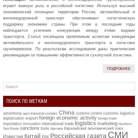
играют важную роль в российской логистике. Используя высокий
экономический потенциал территории России, автомобильный и
железнодорожный транспорт обеспечивают логистическую
поддержку экономике страны. При этом в последние годы
наблюдается усиление конкуренции между этими видами
транспорта. Статья посвящена проблемным аспектам конкуренции
автомобильного и железнодорожного транспорта в логистике
грузоперевозок. По результатам исследования даны практические
рекомендации по повышению эффективности сухопутной логистики.
ПОДРОБНЕЕ
ПОИСК ПО МЕТКАМ
China
customs logistics
advertising
customs control
agro-industrial complex
foreign economic activity
export
digitalization
foreign trade
logistics
marketing
international trade
importation
innovation
Northern
sanctions
trade
Евразийский экономический союз
Sea Route
Арктика
СМИ
Российская газета
Китай
Известия
РБК