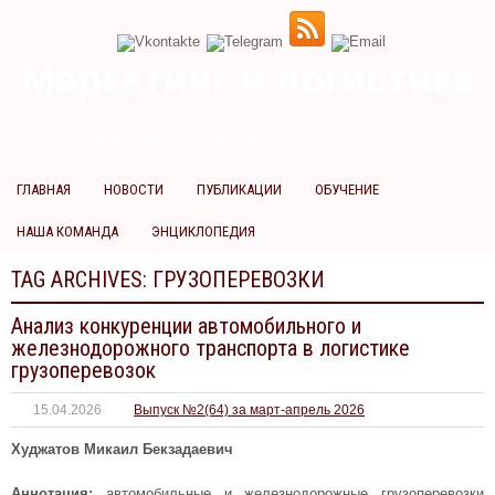
Маркетинг и логистика
научно-практический журнал
Добрый день! Сегодня
Суббота 8 августа 2026 г.
ГЛАВНАЯ
НОВОСТИ
ПУБЛИКАЦИИ
ОБУЧЕНИЕ
НАША КОМАНДА
ЭНЦИКЛОПЕДИЯ
TAG ARCHIVES:
ГРУЗОПЕРЕВОЗКИ
Анализ конкуренции автомобильного и
железнодорожного транспорта в логистике
грузоперевозок
15.04.2026
Выпуск №2(64) за март-апрель 2026
Худжатов Микаил Бекзадаевич
Аннотация:
автомобильные и железнодорожные грузоперевозки