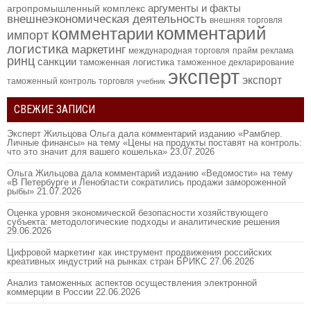
аргументы и факты
агропромышленный комплекс
внешнеэкономическая деятельность
внешняя торговля
комментарий
комментарии
импорт
логистика
маркетинг
международная торговля
прайм
реклама
ринц
санкции
таможенная логистика
таможенное декларирование
эксперт
экспорт
таможенный контроль
торговля
учебник
СВЕЖИЕ ЗАПИСИ
Эксперт Жильцова Ольга дала комментарий изданию «Рамблер.
Личные финансы» на тему «Цены на продукты поставят на контроль:
что это значит для вашего кошелька»
23.07.2026
Ольга Жильцова дала комментарий изданию «Ведомости» на тему
«В Петербурге и Ленобласти сократились продажи замороженной
рыбы»
21.07.2026
Оценка уровня экономической безопасности хозяйствующего
субъекта: методологические подходы и аналитические решения
29.06.2026
Цифровой маркетинг как инструмент продвижения российских
креативных индустрий на рынках стран БРИКС
27.06.2026
Анализ таможенных аспектов осуществления электронной
коммерции в России
22.06.2026