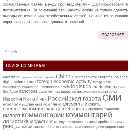
хозяйственных связей между производителями, дистрибьюторами и
потребителями. На основании этой работы можно не только сделать
выводы об изменениях хозяйственных связей, но и на их основании
спрогнозировать развитие данных отношений.
ПОДРОБНЕЕ
ПОИСК ПО МЕТКАМ
China
customs logistics
advertising
customs control
agro-industrial complex
foreign economic activity
export
digitalization
foreign trade
logistics
marketing
international trade
importation
innovation
Northern
sanctions
trade
Евразийский экономический союз
Sea Route
Арктика
СМИ
Российская газета
Китай
Известия
РБК
аргументы и факты
агропромышленный комплекс
внешнеэкономическая деятельность
внешняя торговля
комментарий
комментарии
импорт
логистика
маркетинг
международная торговля
прайм
реклама
ринц
санкции
таможенная логистика
таможенное декларирование