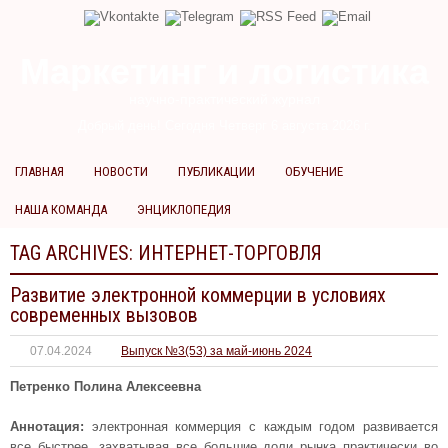
Маркетинг и логистика
научно-практический журнал
Добрый день! Сегодня
Четверг 6 августа 2026 г.
ГЛАВНАЯ
НОВОСТИ
ПУБЛИКАЦИИ
ОБУЧЕНИЕ
НАША КОМАНДА
ЭНЦИКЛОПЕДИЯ
TAG ARCHIVES:
ИНТЕРНЕТ-ТОРГОВЛЯ
Развитие электронной коммерции в условиях
современных вызовов
07.04.2024
Выпуск №3(53) за май-июнь 2024
Петренко Полина Алексеевна
Аннотация:
электронная коммерция с каждым годом развивается
все быстрее, захватывая все большие доли рынка практически во