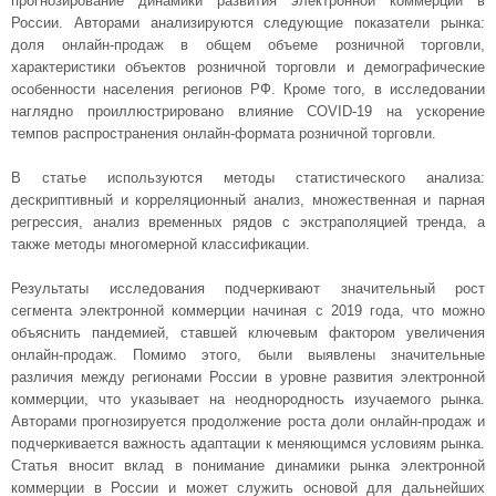
прогнозирование динамики развития электронной коммерции в
России. Авторами анализируются следующие показатели рынка:
доля онлайн-продаж в общем объеме розничной торговли,
характеристики объектов розничной торговли и демографические
особенности населения регионов РФ. Кроме того, в исследовании
наглядно проиллюстрировано влияние COVID-19 на ускорение
темпов распространения онлайн-формата розничной торговли.
В статье используются методы статистического анализа:
дескриптивный и корреляционный анализ, множественная и парная
регрессия, анализ временных рядов с экстраполяцией тренда, а
также методы многомерной классификации.
Результаты исследования подчеркивают значительный рост
сегмента электронной коммерции начиная с 2019 года, что можно
объяснить пандемией, ставшей ключевым фактором увеличения
онлайн-продаж. Помимо этого, были выявлены значительные
различия между регионами России в уровне развития электронной
коммерции, что указывает на неоднородность изучаемого рынка.
Авторами прогнозируется продолжение роста доли онлайн-продаж и
подчеркивается важность адаптации к меняющимся условиям рынка.
Статья вносит вклад в понимание динамики рынка электронной
коммерции в России и может служить основой для дальнейших