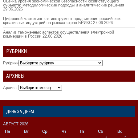
Оценка уровня экономической безопасности хозяйствующего
субъекта: методологические подходы и аналитические решения
29.06.2026
Цифровой маркетинг как инструмент продвижения российских
креативных индустрий на рынках стран БРИКС
27.06.2026
Анализ таможенных аспектов осуществления электронной
коммерции в России
22.06.2026
РУБРИКИ
Рубрики
АРХИВЫ
Архивы
ДЕНЬ ЗА ДНЁМ
АВГУСТ 2026
Пн
Вт
Ср
Чт
Пт
Сб
Вс