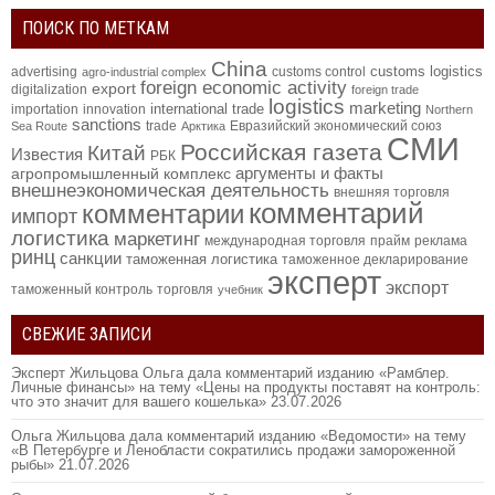
ПОИСК ПО МЕТКАМ
China
customs logistics
advertising
customs control
agro-industrial complex
foreign economic activity
export
digitalization
foreign trade
logistics
marketing
international trade
importation
innovation
Northern
sanctions
trade
Евразийский экономический союз
Sea Route
Арктика
СМИ
Российская газета
Китай
Известия
РБК
аргументы и факты
агропромышленный комплекс
внешнеэкономическая деятельность
внешняя торговля
комментарий
комментарии
импорт
логистика
маркетинг
международная торговля
прайм
реклама
ринц
санкции
таможенная логистика
таможенное декларирование
эксперт
экспорт
таможенный контроль
торговля
учебник
СВЕЖИЕ ЗАПИСИ
Эксперт Жильцова Ольга дала комментарий изданию «Рамблер.
Личные финансы» на тему «Цены на продукты поставят на контроль:
что это значит для вашего кошелька»
23.07.2026
Ольга Жильцова дала комментарий изданию «Ведомости» на тему
«В Петербурге и Ленобласти сократились продажи замороженной
рыбы»
21.07.2026