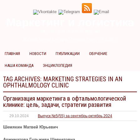
Маркетинг и логистика
научно-практический журнал
Добрый вечер! Сегодня
Пятница 7 августа 2026 г.
ГЛАВНАЯ
НОВОСТИ
ПУБЛИКАЦИИ
ОБУЧЕНИЕ
НАША КОМАНДА
ЭНЦИКЛОПЕДИЯ
TAG ARCHIVES:
MARKETING STRATEGIES IN AN
OPHTHALMOLOGY CLINIC
Организация маркетинга в офтальмологической
клинике: цель, задачи, стратегии развития
29.10.2024
Выпуск №5(55) за сентябрь-октябрь 2024
Шемякин Матвей Юрьевич
Аржиматова Гульжиян Шевкетовна