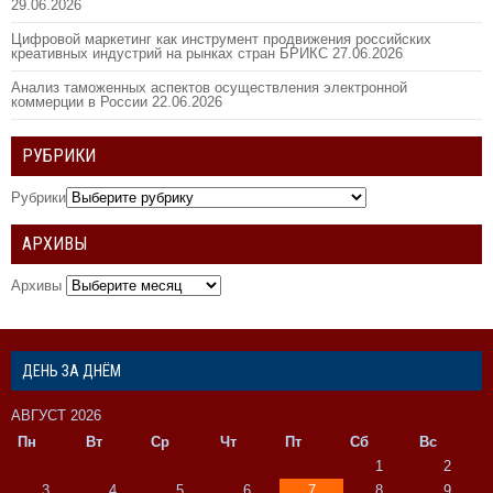
29.06.2026
Цифровой маркетинг как инструмент продвижения российских
креативных индустрий на рынках стран БРИКС
27.06.2026
Анализ таможенных аспектов осуществления электронной
коммерции в России
22.06.2026
РУБРИКИ
Рубрики
АРХИВЫ
Архивы
ДЕНЬ ЗА ДНЁМ
АВГУСТ 2026
Пн
Вт
Ср
Чт
Пт
Сб
Вс
1
2
3
4
5
6
7
8
9