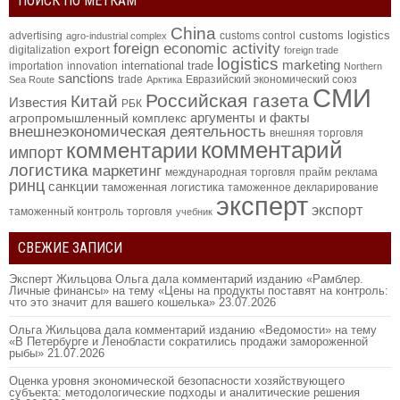
ПОИСК ПО МЕТКАМ
China
customs logistics
advertising
customs control
agro-industrial complex
foreign economic activity
export
digitalization
foreign trade
logistics
marketing
international trade
importation
innovation
Northern
sanctions
trade
Евразийский экономический союз
Sea Route
Арктика
СМИ
Российская газета
Китай
Известия
РБК
аргументы и факты
агропромышленный комплекс
внешнеэкономическая деятельность
внешняя торговля
комментарий
комментарии
импорт
логистика
маркетинг
международная торговля
прайм
реклама
ринц
санкции
таможенная логистика
таможенное декларирование
эксперт
экспорт
таможенный контроль
торговля
учебник
СВЕЖИЕ ЗАПИСИ
Эксперт Жильцова Ольга дала комментарий изданию «Рамблер.
Личные финансы» на тему «Цены на продукты поставят на контроль:
что это значит для вашего кошелька»
23.07.2026
Ольга Жильцова дала комментарий изданию «Ведомости» на тему
«В Петербурге и Ленобласти сократились продажи замороженной
рыбы»
21.07.2026
Оценка уровня экономической безопасности хозяйствующего
субъекта: методологические подходы и аналитические решения