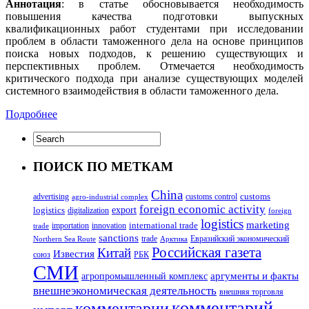
Аннотация
: в статье обосновывается необходимость
повышения качества подготовки выпускных
квалификационных работ студентами при исследовании
проблем в области таможенного дела на основе принципов
поиска новых подходов, к решению существующих и
перспективных проблем. Отмечается необходимость
критического подхода при анализе существующих моделей
системного взаимодействия в области таможенного дела.
Подробнее
ПОИСК ПО МЕТКАМ
China
customs
advertising
customs control
agro-industrial complex
foreign economic activity
logistics
export
digitalization
foreign
logistics
marketing
innovation
international trade
importation
trade
sanctions
trade
Евразийский экономический
Northern Sea Route
Арктика
Российская газета
Китай
Известия
союз
РБК
СМИ
аргументы и факты
агропромышленный комплекс
внешнеэкономическая деятельность
внешняя торговля
комментарий
комментарии