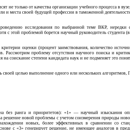
ят не только от качества организации учебного процесса в вузе
оли и места своей будущей профессии в таможенной деятельности
роведению исследования по выбранной теме ВКР, нередки 
хотя с этой проблемой борется научный руководитель студента 
критерии оценки (процент заимствования, количество источник
тов. Рассмотрим проблему отсутствия научного поиска и крити
я на соискание степени кандидата наук и не подменяет это поня
ь своей целью выполнение одного или нескольких алгоритмов, 
на без ранга и приоритетов): «1» — научный изыскания оп
 на решение новой проблемы с учетом соизмерения природы но
ахождении новых, более эффективных в сравнении со станд
нове с «3» генерирует решение, не имеющее аналогов в предм