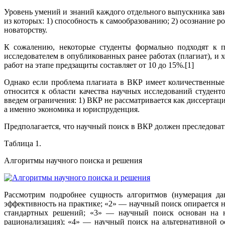
Уровень умений и знаний каждого отдельного выпускника завис
из которых: 1) способность к самообразованию; 2) осознание р
новаторству.
К сожалению, некоторые студенты формально подходят к п
исследователем в опубликованных ранее работах (плагиат), и 
работ на этапе предзащиты составляет от 10 до 15%.[1]
Однако если проблема плагиата в ВКР имеет количественные 
относится к области качества научных исследований студен
введем ограничения: 1) ВКР не рассматривается как диссертаци
а именно экономика и юриспруденция.
Предполагается, что научный поиск в ВКР должен преследоват
Таблица 1.
Алгоритмы научного поиска и решения
Рассмотрим подробнее сущность алгоритмов (нумерация да
эффективность на практике; «2» — научный поиск опирается
стандартных решений; «3» — научный поиск основан на н
рационализация); «4» — научный поиск на альтернативной ос