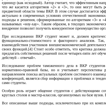
единицу (как исходный). Автор считает, что эффективным на
что же касается алгоритмов «2» и «3», то они могут быть
предметной области темы ВКР. В этом случае достигается эф
актуально в современных условиях отечественной экономики
подходы и решения, сформированные по алгоритмам «3» и «4»
называемых «ноу-хау». Таким образом, в текущих экономичес
внедрение позволит получить конкурентное преимущество ор
При исследовании ВКР студент может и, должен критическ
функционально-стоимостного и факторного анализов. Так,
взаимодействия участников внешнеэкономической деятельнос
своих функций.[4] Стоит особо отметить, что критика должна
предлагать собственных решений после четырех-пяти лет обуче
действуй – отвечай».
Исследование проблем таможенного дела в ВКР студентов
нормативно-правовой базы, но и учитывает перспективы
направлением поиска актуальных проблем системного взаим
конференций, является сбор информации о проблемах и тенд
сами студенты.
Особую роль играет общение студентов с действующими со
круглых столов и мастер-классов, организуемых на базе вузов
Все описанные выше подходы, исключительно при их компле