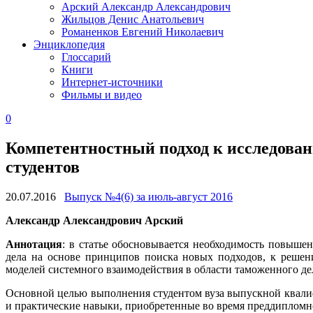
Арский Александр Александрович
Жильцов Денис Анатольевич
Романенков Евгений Николаевич
Энциклопедия
Глоссарий
Книги
Интернет-источники
Фильмы и видео
0
Компетентностный подход к исследова
студентов
20.07.2016
Выпуск №4(6) за июль-август 2016
Александр Александрович
Арский
Аннотация
: в статье обосновывается необходимость повыше
дела на основе принципов поиска новых подходов, к решен
моделей системного взаимодействия в области таможенного де
Основной целью выполнения студентом вуза выпускной квалиф
и практические навыки, приобретенные во время преддипломн