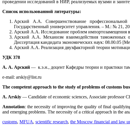
проведении исследований в НИР, реализуемых вузами и заинт
Список использованной литературы:
Арский А.А. Совершенствование профессиональной п
Государственный университет управления. – М.: № 21, 201
Арский А.А. Исследование проблем импортозамещения в ку
Арский А.А. Механизм взаимодействия таможенных ор
Диссертация кандидата экономических наук: 08.00.05 [Мес
Арский А.А. Реализация двухфакторной теории мотивации Г
УДК 378
А. А. Арский
— к.э.н., доцент Кафедры теории и практики
e-mail: arskiy@list.ru
The competent approach to the study of problems of customs busin
A. Arskiy
— Candidate of economic sciences, Associate professor Ch
Annotation
: the necessity of improving the quality of final qualifyi
and emerging problems. The necessity of a critical approach in the anal
customs
,
MFUA
,
scientific research
,
the Moscow financial and law un