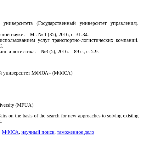
ниверситета (Государственный университет управления).
 науки. – М.: № 1 (35), 2016, с. 31-34.
спользованием услуг транспортно-логистических компаний.
С.
 логистика. – №3 (5), 2016. – 89 с., с. 5-9.
ский университет МФЮА» (МФЮА)
niversity (MFUA)
fairs on the basis of the search for new approaches to solving existing
.
,
МФЮА
,
научный поиск
,
таможенное дело