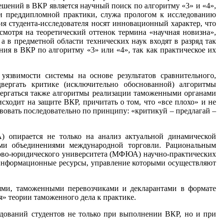
шений в ВКР является научный поиск по алгоритму «3» и «4»,
 и преддипломной практики, служа прологом к исследованию
я студента-исследователя носят инновационный характер, что
мотря на теоретический оттенок термина «научная новизна»,
 в предметной области технических наук входят в разряд так
ия в ВКР по алгоритму «3» или «4», так как практическое их
язвимости системы на основе результатов сравнительного,
двергать критике (исключительно обоснованной) алгоритмы
вергаться также алгоритмы реализации таможенными органами
сходит на защите ВКР, причитать о том, что «все плохо» и не
твовать последовательно по принципу: «критикуй – предлагай –
 опирается не только на анализ актуальной динамической
ми объединениями международной торговли. Рациональным
ово-юридического университета (МФЮА) научно-практических
 информационные ресурсы, управление которыми осуществляют
ями, таможенными перевозчиками и декларантами в формате
я» теории таможенного дела к практике.
дований студентов не только при выполнении ВКР, но и при