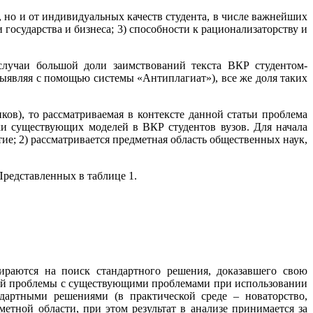
, но и от индивидуальных качеств студента, в числе важнейших
 государства и бизнеса; 3) способности к рационализаторству и
случаи большой доли заимствований текста ВКР студентом-
(выявляя с помощью системы «Антиплагиат»), все же доля таких
ов), то рассматриваемая в контексте данной статьи проблема
ки существующих моделей в ВКР студентов вузов. Для начала
тие; 2) рассматривается предметная область общественных наук,
Представленных в таблице 1.
ираются на поиск стандартного решения, доказавшего свою
вой проблемы с существующими проблемами при использовании
артными решениями (в практической среде – новаторство,
етной области, при этом результат в анализе принимается за