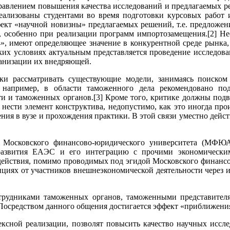
правлением повышения качества исследований и предлагаемых ре
 реализованы студентами во время подготовки курсовых работ
фект «научной новизны» предлагаемых решений, т.е. предложени
, особенно при реализации программ импортозамещения.[2] Нес
, имеют определяющее значение в конкурентной среде рынка, а
ких условиях актуальным представляется проведение исследован
ганизации их внедряющей.
и рассматривать существующие модели, занимаясь поиском у
 например, в области таможенного дела рекомендовано по
ти и таможенных органов.[3] Кроме того, критике должны под
 нести элемент конструктива, недопустимо, как это иногда прои
ния в вузе и прохождения практики. В этой связи уместно дейс
 Московского финансово-юридического университета (МФЮА)
 развития ЕАЭС и его интеграцию с прочими экономически
одействия, помимо проводимых под эгидой Московского финанс
енциях от участников внешнеэкономической деятельности через
трудниками таможенных органов, таможенными представител
. Посредством данного общения достигается эффект «приближени
ксной реализации, позволят повысить качество научных иссле