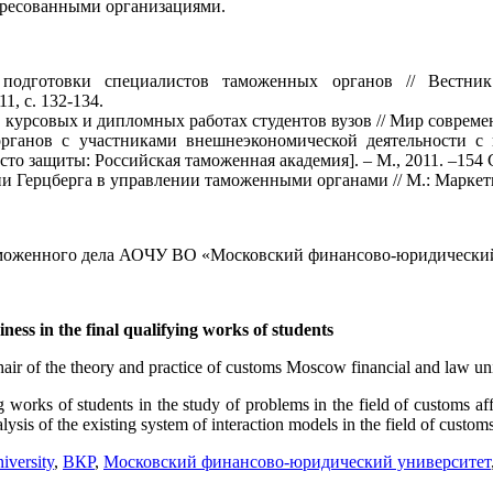
ересованными организациями.
одготовки специалистов таможенных органов // Вестник у
1, с. 132-134.
рсовых и дипломных работах студентов вузов // Мир современной
ганов с участниками внешнеэкономической деятельности с и
то защиты: Российская таможенная академия]. – М., 2011. –154 
ерцберга в управлении таможенными органами // М.: Маркетинг и
 таможенного дела АОЧУ ВО «Московский финансово-юридиче
ess in the final qualifying works of students
air of the theory and practice of customs Moscow financial and law u
ng works of students in the study of problems in the field of customs af
ysis of the existing system of interaction models in the field of customs
iversity
,
ВКР
,
Московский финансово-юридический университет