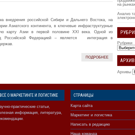
продвиже
на рынка
Анализ т
электрон
ма внедрения российской Сибири и Дальнего Востока, на
ории Азиатского континента, в ключевые инфраструктурные
ую карту Азии в первой половине XXI века. Одной из
РУБРИ
ред Российской Федерацией – является интеграция в
Рубрики
держав.
ПОДРОБНЕЕ
АРХИ
Архивы
ВСЁ О МАРКЕТИНГЕ И ЛОГИСТИКЕ
СТРАНИЦЫ
Карта сайта
аучно-практические статьи,
олезная информация, литература,
Маркетинг и логистика
екомендации.
Написать в редакцию
Наша команда