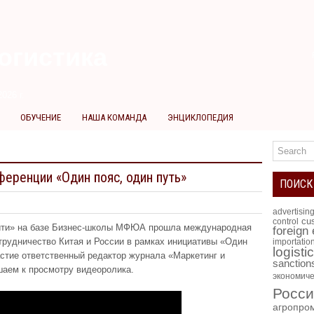
огистика
026 г.
ОБУЧЕНИЕ
НАША КОМАНДА
ЭНЦИКЛОПЕДИЯ
ференции «Один пояс, один путь»
ПОИСК
advertisin
cus
control
-Сити» на базе Бизнес-школы МФЮА прошла международная
foreign
трудничество Китая и России в рамках инициативы «Один
importatio
logisti
частие ответственный редактор журнала «Маркетинг и
sanction
шаем к просмотру видеоролика.
экономиче
Росси
агропро