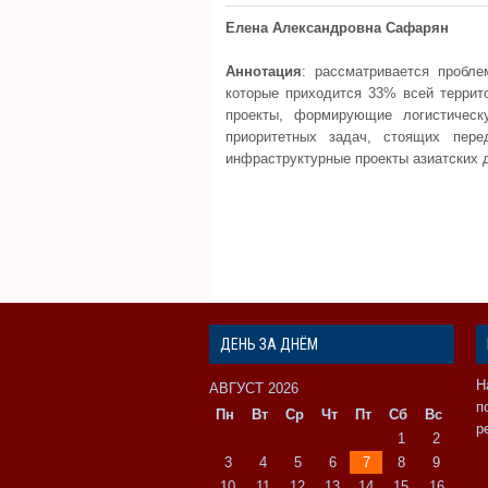
Елена Александровна
Сафарян
Аннотация
: рассматривается пробле
которые приходится 33% всей террит
проекты, формирующие логистическ
приоритетных задач, стоящих пе
инфраструктурные проекты азиатских 
ДЕНЬ ЗА ДНЁМ
Н
АВГУСТ 2026
п
Пн
Вт
Ср
Чт
Пт
Сб
Вс
р
1
2
3
4
5
6
7
8
9
10
11
12
13
14
15
16