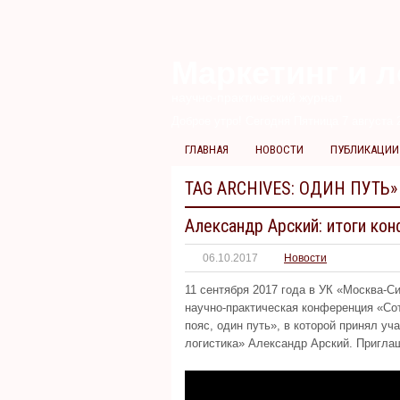
Маркетинг и л
научно-практический журнал
Доброе утро! Сегодня
Пятница 7 августа 2
ГЛАВНАЯ
НОВОСТИ
ПУБЛИКАЦИИ
TAG ARCHIVES:
ОДИН ПУТЬ»
Александр Арский: итоги кон
06.10.2017
Новости
11 сентября 2017 года в УК «Москва
научно-практическая конференция «Со
пояс, один путь», в которой принял у
логистика» Александр Арский. Пригла