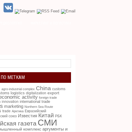
РЕДКОЛЛЕГИЯ
МАРКЕТИНГ И ЛОГИСТИКА
 ПО МЕТКАМ
China
g
customs
agro-industrial complex
toms logistics
export
digitalization
 economic activity
foreign trade
international trade
n
innovation
cs
marketing
Northern Sea Route
s
trade
Евразийский
Арктика
Китай
Известия
ский союз
РБК
СМИ
йская газета
аргументы и
мышленный комплекс