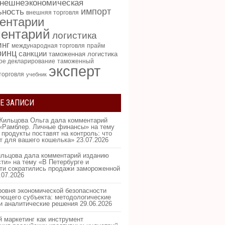
нешнеэкономическая
импорт
ьность
внешняя торговля
ентарии
ентарий
логистика
инг
международная торговля
прайм
ринц
санкции
таможенная логистика
ое декларирование
таможенный
эксперт
торговля
учебник
Е ЗАПИСИ
Жильцова Ольга дала комментарий
«Рамблер. Личные финансы» на тему
 продукты поставят на контроль: что
ит для вашего кошелька»
23.07.2026
льцова дала комментарий изданию
ти» на тему «В Петербурге и
ти сократились продажи замороженной
.07.2026
ровня экономической безопасности
ующего субъекта: методологические
и аналитические решения
29.06.2026
 маркетинг как инструмент