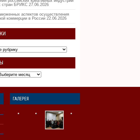
ния российских креативных индустрий
х стран БРИКС
27.06.2026
аможенных аспектов осуществления
ной коммерции в России
22.06.2026
КИ
ВЫ
ГАЛЕРЕЯ