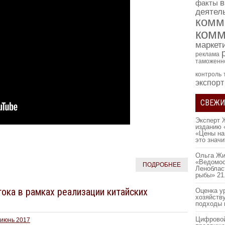
в
факты
деятел
комм
комм
маркет
реклама
таможенн
контроль
экспорт
СВЕЖИ
Эксперт 
изданию 
«Цены на
это знач
Ольга Жи
«Ведомос
ПОДРОБНЕЕ
Леноблас
рыбы»
21
ока в рамках реализации китайских
Оценка у
хозяйств
подходы 
Цифровой
-июнь 2017