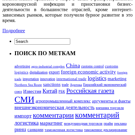
короновирусной инфекции и приостановки бизнес-
деятельности в большинстве отраслей, кроме интернет-
зависимых рынков, которые получили бурное развитие в это
время.
Подробнее
ПОИСК ПО МЕТКАМ
China
customs
advertising
customs control
agro-industrial complex
foreign economic activity
logistics
export
digitalization
foreign
logistics
marketing
innovation
international trade
importation
trade
sanctions
trade
Евразийский экономический
Northern Sea Route
Арктика
Российская газета
Китай
Известия
союз
РБК
СМИ
аргументы и факты
агропромышленный комплекс
внешнеэкономическая деятельность
внешняя торговля
комментарий
комментарии
импорт
логистика
маркетинг
международная торговля
прайм
реклама
ринц
санкции
таможенная логистика
таможенное декларирование