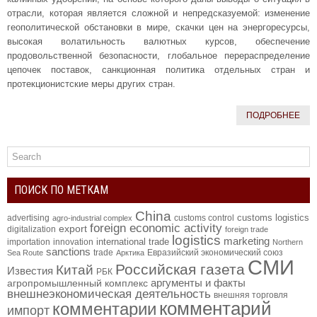
отрасли, которая является сложной и непредсказуемой: изменение
геополитической обстановки в мире, скачки цен на энергоресурсы,
высокая волатильность валютных курсов, обеспечение
продовольственной безопасности, глобальное перераспределение
цепочек поставок, санкционная политика отдельных стран и
протекционистские меры других стран.
ПОДРОБНЕЕ
ПОИСК ПО МЕТКАМ
China
customs logistics
advertising
customs control
agro-industrial complex
foreign economic activity
export
digitalization
foreign trade
logistics
marketing
international trade
importation
innovation
Northern
sanctions
trade
Евразийский экономический союз
Sea Route
Арктика
СМИ
Российская газета
Китай
Известия
РБК
аргументы и факты
агропромышленный комплекс
внешнеэкономическая деятельность
внешняя торговля
комментарий
комментарии
импорт