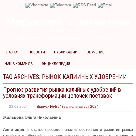
Маркетинг и логистика
научно-практический журнал
Доброй ночи! Сегодня
Понедельник 10 августа 2026 г.
ГЛАВНАЯ
НОВОСТИ
ПУБЛИКАЦИИ
ОБУЧЕНИЕ
НАША КОМАНДА
ЭНЦИКЛОПЕДИЯ
TAG ARCHIVES:
РЫНОК КАЛИЙНЫХ УДОБРЕНИЙ
Прогноз развития рынка калийных удобрений в
условиях трансформации цепочек поставок
23.08.2024
Выпуск №4(54) за июль-август 2024
Жильцова Ольга Николаевна
Аннотация:
в статье проведен анализ состояния и развития рынка
калийных удобрений, на основе которого даны выводы о ситуация в