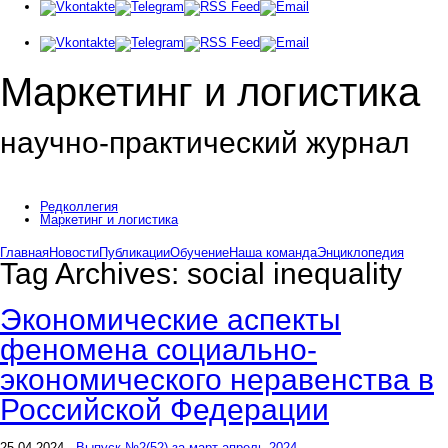
Маркетинг и логистика
научно-практический журнал
Доброе утро! Сегодня
Воскресенье 9 августа 2026 г.
Редколлегия
Маркетинг и логистика
Главная
Новости
Публикации
Обучение
Наша команда
Энциклопедия
Tag Archives:
social inequality
Экономические аспекты
феномена социально-
экономического неравенства в
Российской Федерации
25.04.2024
Выпуск №2(52) за март-апрель 2024