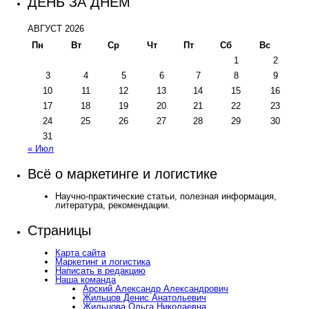
ДЕНЬ ЗА ДНЁМ
АВГУСТ 2026
Пн
Вт
Ср
Чт
Пт
Сб
Вс
1
2
3
4
5
6
7
8
9
10
11
12
13
14
15
16
17
18
19
20
21
22
23
24
25
26
27
28
29
30
31
« Июл
Всё о маркетинге и логистике
Научно-практические статьи, полезная информация,
литература, рекомендации.
Страницы
Карта сайта
Маркетинг и логистика
Написать в редакцию
Наша команда
Арский Александр Александрович
Жильцов Денис Анатольевич
Жильцова Ольга Николаевна