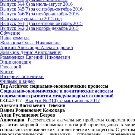
Выпуск №4(6) за июль-август 2016
Выпуск №5(7) за сентябрь-октябрь 2016
Выпуск №6(8) за ноябрь-декабрь 2016
Выпуски журнала за 2015 год
Выпуск №1(1) за сентябрь-октябрь 2015
Выпуск №2(2) за ноябрь-декабрь 2015
Обучение
Наша команда
Жильцова Ольга Николаевна
Арский Александр Александрович
Жильцов Денис Анатольевич
Романенков Евгений Николаевич
Энциклопедия
Глоссарий
Книги
Интернет-источники
Фильмы и видео
Tag Archives:
социально-экономические процессы
Социально-экономические и политические аспекты
современного развития международных отношений
08.04.2017
Выпуск №2(10) за март-апрель 2017
Алексей Васильевич Тебекин
Вадим Родионович Кожокарь
Алан Русланович Бозров
Аннотация
: Рассмотрены актуальные проблемы современного
развития мировой экономики с позиций происходящих в мире
социально-экономических и политических процессов. С учетом
макроэкономической динамики определены современные