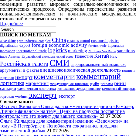
тенденции развития мировых социально-экономических и
политических процессов. Определены перспективы развития
социально-экономических и политических международных
отношений в современных условиях.
Подробнее
ПОИСК ПО МЕТКАМ
China
customs logistics
advertising
customs control
agro-industrial complex
foreign economic activity
export
digitalization
importation
foreign trade
logistics
marketing
sanctions
innovation
international trade
Northern Sea Route
Китай
Известия
trade
Евразийский экономический союз
РБК
Арктика
СМИ
Российская газета
агропромышленный комплекс
внешнеэкономическая деятельность
аргументы и факты
внешняя
комментарий
комментарии
импорт
торговля
логистика
ринц
маркетинг
международная торговля
прайм
реклама
санкции
таможенная логистика
таможенное декларирование
таможенный контроль
эксперт
экспорт
торговля
учебник
Свежие записи
Эксперт Жильцова Ольга дала комментарий изданию «Рамблер.
Личные финансы» на тему «Цены на продукты поставят на
контроль: что это значит для вашего кошелька»
23.07.2026
Ольга Жильцова дала комментарий изданию «Ведомости» на
тему «В Петербурге и Ленобласти сократились продажи
замороженной рыбы»
21.07.2026
Оценка уровня экономической безопасности хозяйствующего