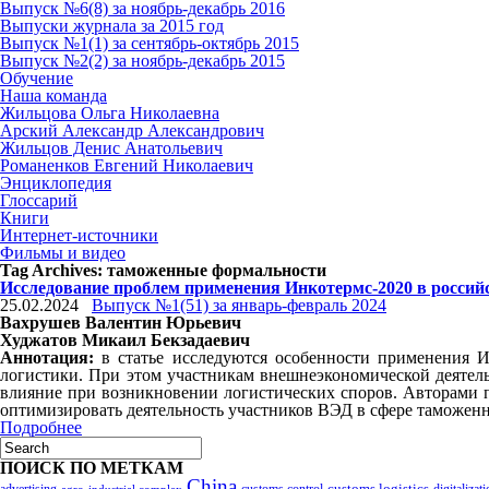
Выпуск №6(8) за ноябрь-декабрь 2016
Выпуски журнала за 2015 год
Выпуск №1(1) за сентябрь-октябрь 2015
Выпуск №2(2) за ноябрь-декабрь 2015
Обучение
Наша команда
Жильцова Ольга Николаевна
Арский Александр Александрович
Жильцов Денис Анатольевич
Романенков Евгений Николаевич
Энциклопедия
Глоссарий
Книги
Интернет-источники
Фильмы и видео
Tag Archives:
таможенные формальности
Исследование проблем применения Инкотермс-2020 в россий
25.02.2024
Выпуск №1(51) за январь-февраль 2024
Вахрушев Валентин Юрьевич
Худжатов Микаил Бекзадаевич
Аннотация:
в статье исследуются особенности применения 
логистики. При этом участникам внешнеэкономической деятель
влияние при возникновении логистических споров. Авторами п
оптимизировать деятельность участников ВЭД в сфере таможен
Подробнее
ПОИСК ПО МЕТКАМ
China
customs logistics