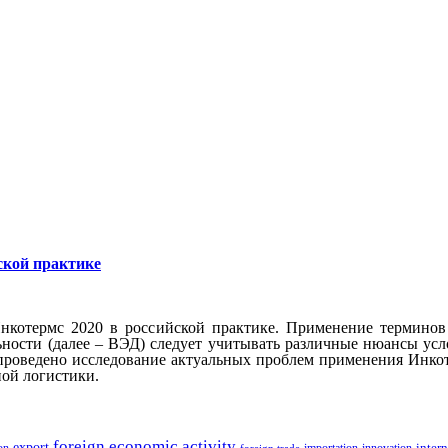
ской практике
Инкотермс 2020 в российской практике. Применение термино
ности (далее – ВЭД) следует учитывать различные нюансы усл
роведено исследование актуальных проблем применения Инкоте
ной логистики.
foreign economic activity
export