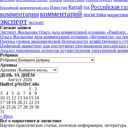
advertising
customs control
agro-industrial complex
digitalizat
Российская га
Китай
Известия
Евразийский экономический союз
РБК
комментарий
комментарии
логистика
маркетин
эксперт
экспорт
Свежие записи
Эксперт Жильцова Ольга дала комментарий изданию «Рамблер. Л
Ольга Жильцова дала комментарий изданию «Ведомости» на те
Оценка уровня экономической безопасности хозяйствующего су
Цифровой маркетинг как инструмент продвижения российских 
Анализ таможенных аспектов осуществления электронной комм
Рубрики
Рубрики
Архивы
Архивы
ДЕНЬ ЗА ДНЁМ
Август 2026
Пн
Вт
Ср
Чт
Пт
Сб
Вс
1
2
3
4
5
6
7
8
9
10
11
12
13
14
15
16
17
18
19
20
21
22
23
24
25
26
27
28
29
30
31
« Июл
Всё о маркетинге и логистике
Научно-практические статьи, полезная информация, литература,