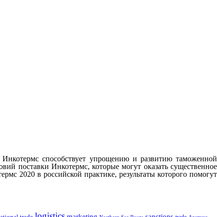
в Инкотермс способствует упрощению и развитию таможенной
овий поставки Инкотермс, которые могут оказать существенное
рмс 2020 в российской практике, результаты которого помогут
logistics
marketing
sanctions