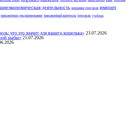
ational trade
trade
Northern Sea Route
Арктика
импорт
шнеэкономическая деятельность
внешняя торговля
таможенное декларирование
таможенный контроль
торговля
учебник
ль: что это значит для вашего кошелька»
23.07.2026
нной рыбы»
21.07.2026
06.2026