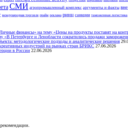
innovation
intern
ion
importation
foreign trade
СМИ
зета
вне
аргументы и факты
агропромышленный комплекс
ринц
г
санкции
таможенная логистика
международная торговля
прайм
реклама
ичные финансы» на тему «Цены на продукты поставят на контро
му «В Петербурге и Ленобласти сократились продажи замороже
бъекта: методологические подходы и аналитические решения
29.
креативных индустрий на рынках стран БРИКС
27.06.2026
ерции в России
22.06.2026
 рекомендации.