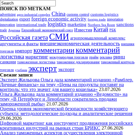
ПОИСК ПО МЕТКАМ
China
customs logistics
advertising
customs control
agro-industrial complex
foreign economic activity
export
digitalization
importation
foreign trade
logistics
marketing
sanctions
innovation
international trade
Northern Sea Route
Китай
Известия
trade
Евразийский экономический союз
РБК
Арктика
СМИ
Российская газета
агропромышленный комплекс
внешнеэкономическая деятельность
аргументы и факты
внешняя
комментарий
комментарии
импорт
торговля
логистика
ринц
маркетинг
международная торговля
прайм
реклама
санкции
таможенная логистика
таможенное декларирование
таможенный контроль
эксперт
экспорт
торговля
учебник
Свежие записи
Эксперт Жильцова Ольга дала комментарий изданию «Рамблер.
Личные финансы» на тему «Цены на продукты поставят на
контроль: что это значит для вашего кошелька»
23.07.2026
Ольга Жильцова дала комментарий изданию «Ведомости» на
тему «В Петербурге и Ленобласти сократились продажи
замороженной рыбы»
21.07.2026
Оценка уровня экономической безопасности хозяйствующего
субъекта: методологические подходы и аналитические решения
29.06.2026
Цифровой маркетинг как инструмент продвижения российских
креативных индустрий на рынках стран БРИКС
27.06.2026
Анализ таможенных аспектов осуществления электронной