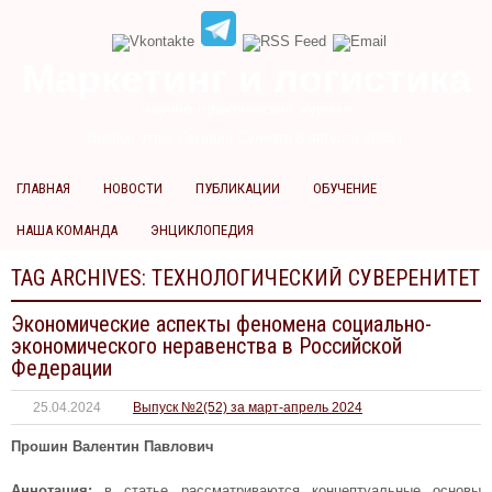
Маркетинг и логистика
научно-практический журнал
Доброе утро! Сегодня
Суббота 8 августа 2026 г.
ГЛАВНАЯ
НОВОСТИ
ПУБЛИКАЦИИ
ОБУЧЕНИЕ
НАША КОМАНДА
ЭНЦИКЛОПЕДИЯ
TAG ARCHIVES:
ТЕХНОЛОГИЧЕСКИЙ СУВЕРЕНИТЕТ
Экономические аспекты феномена социально-
экономического неравенства в Российской
Федерации
25.04.2024
Выпуск №2(52) за март-апрель 2024
Прошин Валентин Павлович
Аннотация:
в статье рассматриваются концептуальные основы