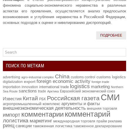
феномена социально-экономического неравенства в различных
аспектах его проявления, осуществляется анализ предпосылок
возникновения и углубления неравенства в Российской Федерации,
основных подходов к оценке и нивелированию диспропорций.
ПОДРОБНЕЕ
ПОИСК ПО МЕТКАМ
China
customs logistics
advertising
customs control
agro-industrial complex
foreign economic activity
export
digitalization
foreign trade
logistics
marketing
international trade
importation
innovation
Northern
sanctions
trade
Евразийский экономический союз
Sea Route
Арктика
СМИ
Российская газета
Китай
Известия
РБК
аргументы и факты
агропромышленный комплекс
внешнеэкономическая деятельность
внешняя торговля
комментарий
комментарии
импорт
логистика
маркетинг
международная торговля
прайм
реклама
ринц
санкции
таможенная логистика
таможенное декларирование