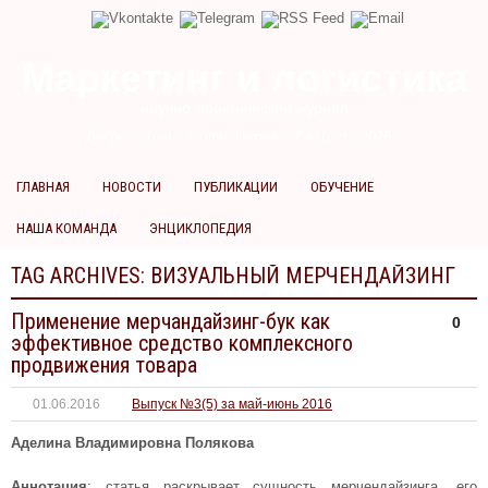
Маркетинг и логистика
научно-практический журнал
Доброе утро! Сегодня
Пятница 7 августа 2026 г.
ГЛАВНАЯ
НОВОСТИ
ПУБЛИКАЦИИ
ОБУЧЕНИЕ
НАША КОМАНДА
ЭНЦИКЛОПЕДИЯ
TAG ARCHIVES:
ВИЗУАЛЬНЫЙ МЕРЧЕНДАЙЗИНГ
Применение мерчандайзинг-бук как
0
эффективное средство комплексного
продвижения товара
01.06.2016
Выпуск №3(5) за май-июнь 2016
Аделина Владимировна Полякова
Аннотация
: статья раскрывает сущность мерчендайзинга, его