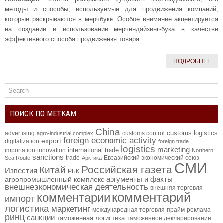
методы и способы, используемые для продвижения компаний,
которые раскрываются в мерчбуке. Особое внимание акцентируется
на создании и использовании мерчендайзинг-бука в качестве
эффективного способа продвижения товара.
ПОДРОБНЕЕ
ПОИСК ПО МЕТКАМ
China
customs logistics
advertising
customs control
agro-industrial complex
foreign economic activity
export
digitalization
foreign trade
logistics
marketing
international trade
importation
innovation
Northern
sanctions
trade
Евразийский экономический союз
Sea Route
Арктика
СМИ
Российская газета
Китай
Известия
РБК
аргументы и факты
агропромышленный комплекс
внешнеэкономическая деятельность
внешняя торговля
комментарий
комментарии
импорт
логистика
маркетинг
международная торговля
прайм
реклама
ринц
санкции
таможенная логистика
таможенное декларирование