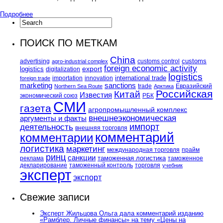
Подробнее
ПОИСК ПО МЕТКАМ
China
customs
advertising
customs control
agro-industrial complex
foreign economic activity
logistics
export
digitalization
logistics
international trade
importation
innovation
foreign trade
marketing
sanctions
trade
Евразийский
Northern Sea Route
Арктика
Российская
Китай
Известия
экономический союз
РБК
СМИ
газета
агропромышленный комплекс
внешнеэкономическая
аргументы и факты
импорт
деятельность
внешняя торговля
комментарий
комментарии
логистика
маркетинг
международная торговля
прайм
ринц
санкции
таможенная логистика
реклама
таможенное
декларирование
таможенный контроль
торговля
учебник
эксперт
экспорт
Свежие записи
Эксперт Жильцова Ольга дала комментарий изданию
«Рамблер. Личные финансы» на тему «Цены на