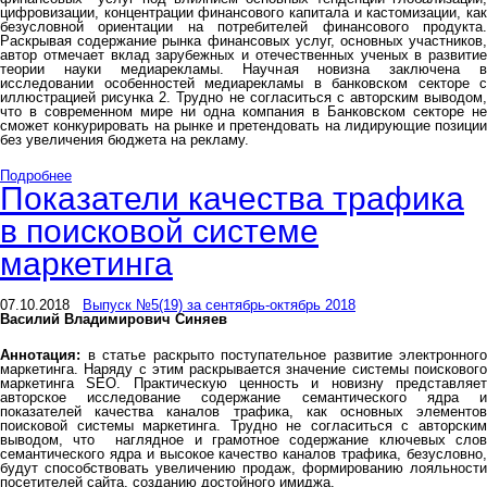
цифровизации, концентрации финансового капитала и кастомизации, как
безусловной ориентации на потребителей финансового продукта.
Раскрывая содержание рынка финансовых услуг, основных участников,
автор отмечает вклад зарубежных и отечественных ученых в развитие
теории науки медиарекламы. Научная новизна заключена в
исследовании особенностей медиарекламы в банковском секторе с
иллюстрацией рисунка 2. Трудно не согласиться с авторским выводом,
что в современном мире ни одна компания в Банковском секторе не
сможет конкурировать на рынке и претендовать на лидирующие позиции
без увеличения бюджета на рекламу.
Подробнее
Показатели качества трафика
в поисковой системе
маркетинга
07.10.2018
Выпуск №5(19) за сентябрь-октябрь 2018
Василий Владимирович Синяев
Аннотация:
в статье раскрыто поступательное развитие электронного
маркетинга. Наряду с этим раскрывается значение системы поискового
маркетинга SEO. Практическую ценность и новизну представляет
авторское исследование содержание семантического ядра и
показателей качества каналов трафика, как основных элементов
поисковой системы маркетинга. Трудно не согласиться с авторским
выводом, что наглядное и грамотное содержание ключевых слов
семантического ядра и высокое качество каналов трафика, безусловно,
будут способствовать увеличению продаж, формированию лояльности
посетителей сайта, созданию достойного имиджа.