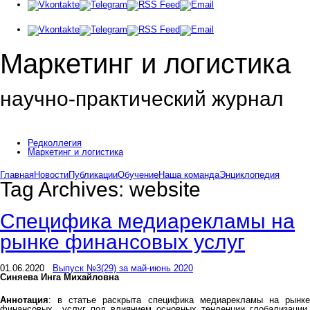
Маркетинг и логистика
научно-практический журнал
Добрый день! Сегодня
Воскресенье 9 августа 2026 г.
Редколлегия
Маркетинг и логистика
Главная
Новости
Публикации
Обучение
Наша команда
Энциклопедия
Tag Archives:
website
Специфика медиарекламы на
рынке финансовых услуг
01.06.2020
Выпуск №3(29) за май-июнь 2020
Синяева Инга Михайловна
Аннотация
: в статье раскрыта специфика медиарекламы на рынке
финансовых услуг под влиянием основных тенденции глобализации,