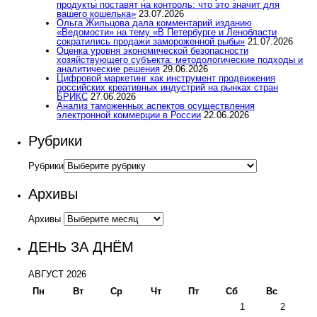
продукты поставят на контроль: что это значит для
вашего кошелька»
23.07.2026
Ольга Жильцова дала комментарий изданию
«Ведомости» на тему «В Петербурге и Ленобласти
сократились продажи замороженной рыбы»
21.07.2026
Оценка уровня экономической безопасности
хозяйствующего субъекта: методологические подходы и
аналитические решения
29.06.2026
Цифровой маркетинг как инструмент продвижения
российских креативных индустрий на рынках стран
БРИКС
27.06.2026
Анализ таможенных аспектов осуществления
электронной коммерции в России
22.06.2026
Рубрики
Рубрики
Архивы
Архивы
ДЕНЬ ЗА ДНЁМ
АВГУСТ 2026
Пн
Вт
Ср
Чт
Пт
Сб
Вс
1
2