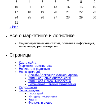
3
4
5
6
7
8
9
10
11
12
13
14
15
16
17
18
19
20
21
22
23
24
25
26
27
28
29
30
31
« Июл
Всё о маркетинге и логистике
Научно-практические статьи, полезная информация,
литература, рекомендации.
Страницы
Карта сайта
Маркетинг и логистика
Написать в редакцию
Наша команда
Арский Александр Александрович
Жильцов Денис Анатольевич
Жильцова Ольга Николаевна
Романенков Евгений Николаевич
Редколлегия
Энциклопедия
Глоссарий
Интернет-источники
Книги
Фильмы и видео