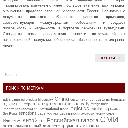
«продиктована временем», имеет большое значение для мировой
экономики и продовольственной безопасности России. Нормативные
документы помогают обеспечить качество продукции,
соответствующей международным требованиям, и создают
прозрачность и надёжность в торговле зерновыми культурами.
Стандарты также способствуют защите потребителей от
некачественной продукции, обеспечивая безопасность и здоровье
людей.
ПОДРОБНЕЕ
ПОИСК ПО МЕТКАМ
China
customs logistics
advertising
customs control
agro-industrial complex
foreign economic activity
export
digitalization
foreign trade
logistics
marketing
international trade
importation
innovation
Northern
sanctions
trade
Евразийский экономический союз
Sea Route
Арктика
СМИ
Российская газета
Китай
Известия
РБК
аргументы и факты
агропромышленный комплекс