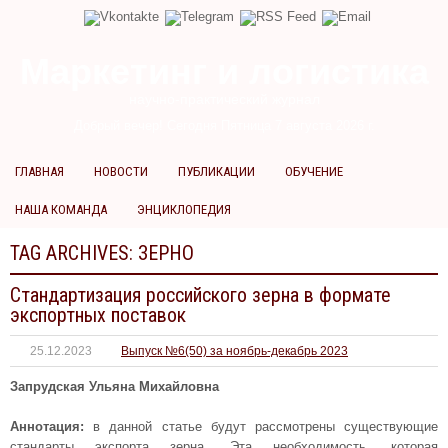
Маркетинг и логистика
научно-практический журнал
Добрый вечер! Сегодня
Пятница 7 августа 2026 г.
ГЛАВНАЯ
НОВОСТИ
ПУБЛИКАЦИИ
ОБУЧЕНИЕ
НАША КОМАНДА
ЭНЦИКЛОПЕДИЯ
TAG ARCHIVES:
ЗЕРНО
Стандартизация российского зерна в формате
экспортных поставок
25.12.2023
Выпуск №6(50) за ноябрь-декабрь 2023
Запрудская Ульяна Михайловна
Аннотация:
в данной статье будут рассмотрены существующие
стандарты экспорта зерна. Эта необходимость, которая