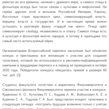
работал во все времена, начиная с древнего мира, а символ птицы в
фольклоре всегда был тесно связан с культами и мифологией. На
гербах царских особ и вельмож Российской Империи, Европы,
Восточных стран красовался орел, символизирующий власть,
вершину власти в государстве. И в настоящее время можно
услышать в разговоре фразу «гордый как орел». Птица орёл
символизирует свободу, независимость и отвагу. Символ птицы есть
в культуре и фольклоре многих народов, и потому в геральдике это
самый часто используемый образ.
Организаторами Всероссийской переписи населения был объявлен
конкурс и приглашены все желающие к участию для создания
талисмана, который бы использовался в рекламно-информационной
кампании в преддверии переписи и в период её проведения в октябре
2020 года. Победителю конкурса обещалась премия в размере 60
тыс. руб. [3].
Студенты факультета логистики и маркетинга Финуниверситета и
Смоленского филиала Финуниверситета приняли участие в конкурсе:
Кравченко А. О., Кутелёва П. С., Кадаев А. М., Войнолович А. Е. и
Куричин С. А., Годунов Г. А. Был представлен концепт талисмана и
следующая легенда: «построить будущее возможно только с учётом