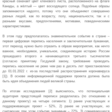
красный означает цвет кленового листа, расположенного на флаге
Канады, а жёлтый — цвет восходящего солнца. Подобные образы
запоминаются надолго, потому что они объединяют совершенно
разных людей, как по возрасту, полу, национальности, так и с
разными вкусами, предпочтениями, мотивами, поведенческими
характеристиками.
В этом году предполагалось знаменательное событие в стране –
первая цифровая перепись населения и заключительная бумажная,
этот переход нужно было отразить в образе мероприятия, как нечто
важное, необходимое, уникальное, соединяющее историю России
прошедшего второго и начинающегося третьего тысячелетия
(согласно принятому Госдумой закону, требование проводить
перепись населения не реже чем раз в десять лет приостановлено
до 01.01.2022 г. из-за последствий распространения коронавируса
[1]). В основе информационной поддержки проекта должна была
быть идея объединения людей великой страны.
По итогам исследования [2] выяснилось, что потенциальная
аудитория предстоящей переписи разделилась (по отношению к
данному проекту) на четыре сегмента: 1) ранее участвующих и
поддерживающих проект – 52%, 2) ранее не участвующих, но
считающих при этом событие значимым – 22%, 3) сомневающихся