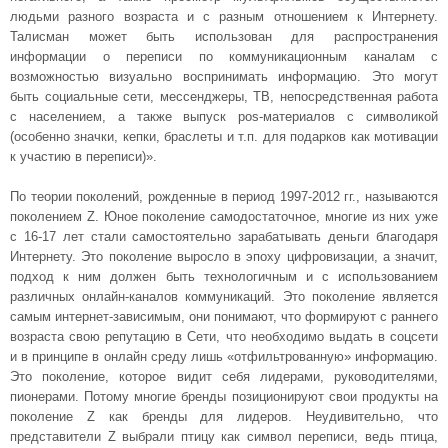
людьми разного возраста и с разным отношением к Интернету.
Талисман может быть использован для распространения
информации о переписи по коммуникационным каналам с
возможностью визуально воспринимать информацию. Это могут
быть социальные сети, мессенджеры, ТВ, непосредственная работа
с населением, а также выпуск pos-материалов с символикой
(особенно значки, кепки, браслеты и т.п. для подарков как мотивации
к участию в переписи)».
По теории поколений, рожденные в период 1997-2012 гг., называются
поколением Z. Юное поколение самодостаточное, многие из них уже
с 16-17 лет стали самостоятельно зарабатывать деньги благодаря
Интернету. Это поколение выросло в эпоху цифровизации, а значит,
подход к ним должен быть технологичным и с использованием
различных онлайн-каналов коммуникаций. Это поколение является
самым интернет-зависимым, они понимают, что формируют с раннего
возраста свою репутацию в Сети, что необходимо выдать в соцсети
и в принципе в онлайн среду лишь «отфильтрованную» информацию.
Это поколение, которое видит себя лидерами, руководителями,
пионерами. Потому многие бренды позиционируют свои продукты на
поколение Z как бренды для лидеров. Неудивительно, что
представители Z выбрали птицу как символ переписи, ведь птица,