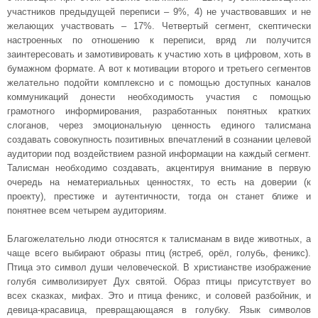
участников предыдущей переписи – 9%, 4) не участвовавших и не
желающих участвовать – 17%. Четвертый сегмент, скептически
настроенных по отношению к переписи, вряд ли получится
заинтересовать и замотивировать к участию хоть в цифровом, хоть в
бумажном формате. А вот к мотивации второго и третьего сегментов
желательно подойти комплексно и с помощью доступных каналов
коммуникаций донести необходимость участия с помощью
грамотного информирования, разработанных понятных кратких
слоганов, через эмоциональную ценность единого талисмана
создавать совокупность позитивных впечатлений в сознании целевой
аудитории под воздействием разной информации на каждый сегмент.
Талисман необходимо создавать, акцентируя внимание в первую
очередь на нематериальных ценностях, то есть на доверии (к
проекту), престиже и аутентичности, тогда он станет ближе и
понятнее всем четырем аудиториям.
Благожелательно люди относятся к талисманам в виде животных, а
чаще всего выбирают образы птиц (ястреб, орёл, голубь, феникс).
Птица это символ души человеческой. В христианстве изображение
голубя символизирует Дух святой. Образ птицы присутствует во
всех сказках, мифах. Это и птица феникс, и соловей разбойник, и
девица-красавица, превращающаяся в голубку. Язык символов