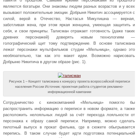
памяти о прошлом. Самыми яркими персонажами из прошлого
являются богатыри. Они знакомы людям разных возрастов и у всех
вызывают положительные эмоции. Добрыня Никитич ассоциируется с
силой, верой в Отечество, Настасья Микулишна — верная,
заботливая жена, при этом яркая женщина, умеющая защитить и
себя, и свои принципы. Талисман отражает готовность (даже таких
древних персонажей) доверять новым технологиям —
голографический щит тому подтверждение. В основе талисмана
лежат персонажи мультфильмов студии «Мельница», однако это
необязательно, так как это макет идеи. Возможно нарисовать
Добрыню Никитича в другом образе (рис. 1).
Рисунок 1 – Концепт талисмана к конкурсу проекта всероссийской переписи
населения России Источник: проектная работа студентов рекламно-
информационной кампании
Сотрудничество с кинокомпанией «Мельница» помогло бы
распространить информацию о переписи в новом формате, а также
расположить нелояльных людей за счёт перехода лояльности от
персонажа к образу самой переписи. Например, можно сделать
пилотный выпуск в прокат фильма, где в сюжете обыгрывается
перепись. В таком случае будет идти подготовка потенциальной