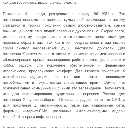
как уже говорилось выше, символ власти.
Поколение X – люди, рожденные в период 1961-1981 гг. Это
поколение выросло во времена культурной революции, и потому
считается в теории поколений самым духовно-развитым, самые
важные ценности этих людей связаны с духовностью. Скорее всего,
именно поэтому представители этого поколения предложили для
переписи образ птицы, так как в их представлении птица являет
собой символ человеческой души, честности, доблести. Для
поколения Х важен баланс в жизни, у них четко регламентировано и
сбалансировано время, посвященное работе, семье, увлечениям и
хобби, отдыху. Это поколение обеспеченное и финансово-
независимое, предпочитают комфорт. Для бизнеса поколение Х
излюбленная аудитория, так как они являются основными
потребителями и покупателями в настоящее время. Важно, что
основной канал коммуникации с ними это телевидение. Получается,
что для информирования аудитории о переписи России для
поколения Х лучше выбирать ТВ-каналы, радио, печатные СМИ, а
для поколения Z онлайн-каналы, такие как социальные сети,
форумы, интернет-СМИ, различные интернет-форумы, лидеры
мнений, блогеры и инфлюенсеры.