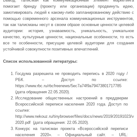
Вывод: талисман как коммуникационный элемент маркетинга
помогает бренду (проекту или организации) продвинуть идею,
замотивировать людей к какому-либо запланированному действию с
помощью современного арсенала коммуникационных инструментов,
так как талисманы несут в своем образе основные ценности целевой
аудитории: история, узнаваемость, уникальность, уникальное
качество, культурные ценности, национальные особенности, то есть
все те особенности, присущие целевой аудитории для создания
устойчивой совокупности позитивных впечатлений.
Список использованной литературы:
Госдума разрешила не проводить перепись в 2020 году /
РБК. – Доступ по ссылке:
https://www.rbc.ru/rbcfreenews/5ec7a74f9a79473801717785
(дата обращения 22.05.2020).
Исследование общественных настроений в преддверии
Всероссийской переписи населения 2020 года. Доступ по
ссылке:
http://www.nekouz.ru/tinybrowser/files/docs/news/2019/20191023/vp
2020.pdf (дата обращения: 22.05.2020).
Конкурс на талисман проекта «Всероссийской переписи
населения 2020». – Официальный сайт. – URL: