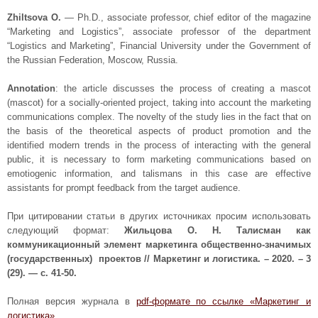
Zhiltsova O.
— Ph.D., associate professor, chief editor of the magazine
“Marketing and Logistics”, associate professor of the department
“Logistics and Marketing”, Financial University under the Government of
the Russian Federation, Moscow, Russia.
Annotation
: the article discusses the process of creating a mascot
(mascot) for a socially-oriented project, taking into account the marketing
communications complex. The novelty of the study lies in the fact that on
the basis of the theoretical aspects of product promotion and the
identified modern trends in the process of interacting with the general
public, it is necessary to form marketing communications based on
emotiogenic information, and talismans in this case are effective
assistants for prompt feedback from the target audience.
При цитировании статьи в других источниках просим использовать
следующий формат:
Жильцова О. Н. Талисман как
коммуникационный элемент маркетинга общественно-значимых
(государственных) проектов
// Маркетинг и логистика. – 2020. – 3
(29). — с. 41-50.
Полная версия журнала в
pdf-формате по ссылке «Маркетинг и
логистика».