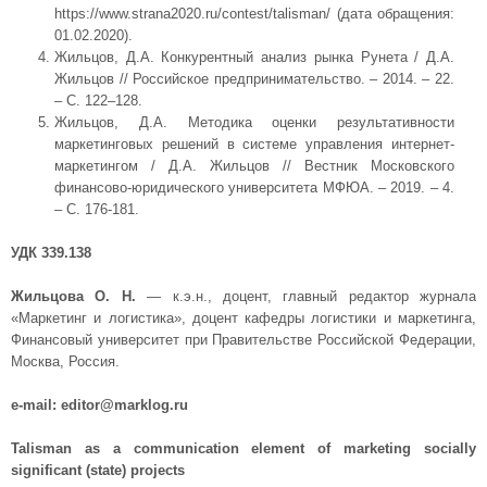
https://www.strana2020.ru/contest/talisman/ (дата обращения:
01.02.2020).
Жильцов, Д.А. Конкурентный анализ рынка Рунета / Д.А.
Жильцов // Российское предпринимательство. – 2014. – 22.
– С. 122–128.
Жильцов, Д.А. Методика оценки результативности
маркетинговых решений в системе управления интернет-
маркетингом / Д.А. Жильцов // Вестник Московского
финансово-юридического университета МФЮА. – 2019. – 4.
– С. 176-181.
УДК 339.138
Жильцова О. Н.
— к.э.н., доцент, главный редактор журнала
«Маркетинг и логистика», доцент кафедры логистики и маркетинга,
Финансовый университет при Правительстве Российской Федерации,
Москва, Россия.
e-mail: editor@marklog.ru
Talisman as a communication element of marketing socially
significant (state) projects