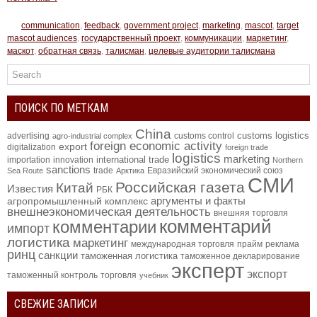
communication
,
feedback
,
government project
,
marketing
,
mascot
,
target
mascot audiences
,
государственный проект
,
коммуникации
,
маркетинг
,
маскот
,
обратная связь
,
талисман
,
целевые аудитории талисмана
ПОИСК ПО МЕТКАМ
China
customs logistics
advertising
customs control
agro-industrial complex
foreign economic activity
export
digitalization
foreign trade
logistics
marketing
international trade
importation
innovation
Northern
sanctions
trade
Евразийский экономический союз
Sea Route
Арктика
СМИ
Российская газета
Китай
Известия
РБК
аргументы и факты
агропромышленный комплекс
внешнеэкономическая деятельность
внешняя торговля
комментарий
комментарии
импорт
логистика
маркетинг
международная торговля
прайм
реклама
ринц
санкции
таможенная логистика
таможенное декларирование
эксперт
экспорт
таможенный контроль
торговля
учебник
СВЕЖИЕ ЗАПИСИ