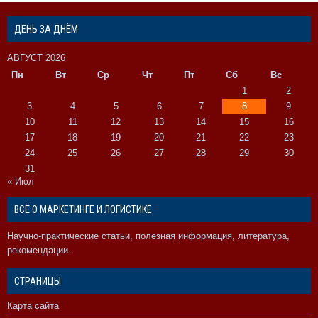
ДЕНЬ ЗА ДНЁМ
АВГУСТ 2026
Пн
Вт
Ср
Чт
Пт
Сб
Вс
1
2
3
4
5
6
7
8
9
10
11
12
13
14
15
16
17
18
19
20
21
22
23
24
25
26
27
28
29
30
31
« Июл
ВСЁ О МАРКЕТИНГЕ И ЛОГИСТИКЕ
Научно-практические статьи, полезная информация, литература,
рекомендации.
СТРАНИЦЫ
Карта сайта