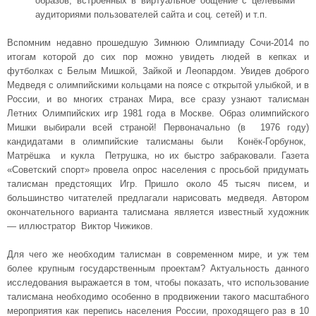
образов, встроенных в виртуальное общение с целевыми
аудиториями пользователей сайта и соц. сетей) и т.п.
Вспомним недавно прошедшую Зимнюю Олимпиаду Сочи-2014 по
итогам которой до сих пор можно увидеть людей в кепках и
футболках с Белым Мишкой, Зайкой и Леопардом. Увидев доброго
Медведя с олимпийскими кольцами на поясе с открытой улыбкой, и в
России, и во многих странах Мира, все сразу узнают талисман
Летних Олимпийских игр 1981 года в Москве. Образ олимпийского
Мишки выбирали всей страной! Первоначально (в 1976 году)
кандидатами в олимпийские талисманы были Конёк-Горбунок,
Матрёшка и кукла Петрушка, но их быстро забраковали. Газета
«Советский спорт» провела опрос населения с просьбой придумать
талисман предстоящих Игр. Пришло около 45 тысяч писем, и
большинство читателей предлагали нарисовать медведя. Автором
окончательного варианта талисмана является известный художник
— иллюстратор Виктор Чижиков.
Для чего же необходим талисман в современном мире, и уж тем
более крупным государственным проектам? Актуальность данного
исследования выражается в том, чтобы показать, что использование
талисмана необходимо особенно в продвижении такого масштабного
мероприятия как перепись населения России, проходящего раз в 10