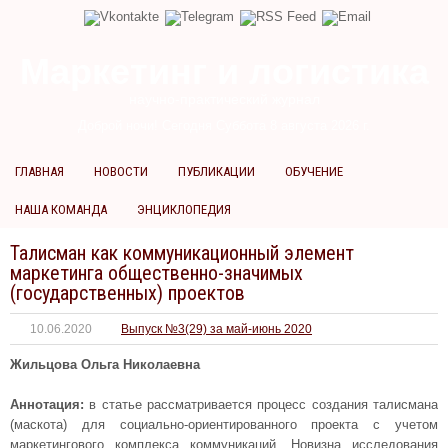
Маркетинг и логистика
научно-практический журнал
Доброй ночи! Сегодня
Суббота 8 августа 2026 г.
ГЛАВНАЯ
НОВОСТИ
ПУБЛИКАЦИИ
ОБУЧЕНИЕ
НАША КОМАНДА
ЭНЦИКЛОПЕДИЯ
Талисман как коммуникационный элемент
маркетинга общественно-значимых
(государственных) проектов
10.06.2020
Выпуск №3(29) за май-июнь 2020
Жильцова Ольга Николаевна
Аннотация:
в статье рассматривается процесс создания талисмана
(маскота) для социально-ориентированного проекта с учетом
маркетингового комплекса коммуникаций. Новизна исследования