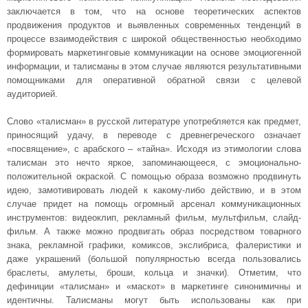
заключается в том, что на основе теоретических аспектов
продвижения продуктов и выявленных современных тенденций в
процессе взаимодействия с широкой общественностью необходимо
формировать маркетинговые коммуникации на основе эмоциогенной
информации, и талисманы в этом случае являются результативными
помощниками для оперативной обратной связи с целевой
аудиторией.
Слово «талисман» в русской литературе употребляется как предмет,
приносящий удачу, в переводе с древнегреческого означает
«посвящение», с арабского – «тайна». Исходя из этимологии слова
талисман это нечто яркое, запоминающееся, с эмоционально-
положительной окраской. С помощью образа возможно продвинуть
идею, замотивировать людей к какому-либо действию, и в этом
случае придет на помощь огромный арсенал коммуникационных
инструментов: видеоклип, рекламный фильм, мультфильм, слайд-
фильм. А также можно продвигать образ посредством товарного
знака, рекламной графики, комиксов, экслибриса, фалеристики и
даже украшений (большой популярностью всегда пользовались
браслеты, амулеты, броши, кольца и значки). Отметим, что
дефиниции «талисман» и «маскот» в маркетинге синонимичны и
идентичны. Талисманы могут быть использованы как при