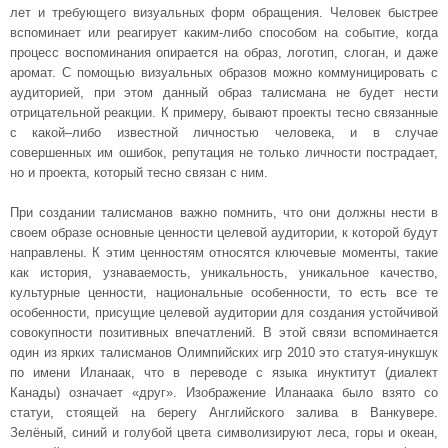
лет и требующего визуальных форм обращения. Человек быстрее
вспоминает или реагирует каким-либо способом на событие, когда
процесс воспоминания опирается на образ, логотип, слоган, и даже
аромат. С помощью визуальных образов можно коммуницировать с
аудиторией, при этом данный образ талисмана не будет нести
отрицательной реакции. К примеру, бывают проекты тесно связанные
с какой–либо известной личностью человека, и в случае
совершенных им ошибок, репутация не только личности пострадает,
но и проекта, который тесно связан с ним.
При создании талисманов важно помнить, что они должны нести в
своем образе основные ценности целевой аудитории, к которой будут
направлены. К этим ценностям относятся ключевые моменты, такие
как история, узнаваемость, уникальность, уникальное качество,
культурные ценности, национальные особенности, то есть все те
особенности, присущие целевой аудитории для создания устойчивой
совокупности позитивных впечатлений. В этой связи вспоминается
один из ярких талисманов Олимпийских игр 2010 это статуя-инукшук
по имени Иланаак, что в переводе с языка инуктитут (диалект
Канады) означает «друг». Изображение Иланаака было взято со
статуи, стоящей на берегу Английского залива в Ванкувере.
Зелёный, синий и голубой цвета символизируют леса, горы и океан,