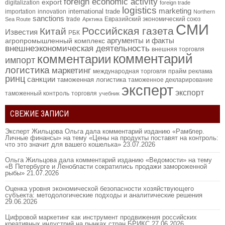
foreign economic activity
export
digitalization
foreign trade
logistics
marketing
international trade
importation
innovation
Northern
sanctions
trade
Евразийский экономический союз
Sea Route
Арктика
СМИ
Российская газета
Китай
Известия
РБК
аргументы и факты
агропромышленный комплекс
внешнеэкономическая деятельность
внешняя торговля
комментарий
комментарии
импорт
логистика
маркетинг
международная торговля
прайм
реклама
ринц
санкции
таможенная логистика
таможенное декларирование
эксперт
экспорт
таможенный контроль
торговля
учебник
СВЕЖИЕ ЗАПИСИ
Эксперт Жильцова Ольга дала комментарий изданию «Рамблер.
Личные финансы» на тему «Цены на продукты поставят на контроль:
что это значит для вашего кошелька»
23.07.2026
Ольга Жильцова дала комментарий изданию «Ведомости» на тему
«В Петербурге и Ленобласти сократились продажи замороженной
рыбы»
21.07.2026
Оценка уровня экономической безопасности хозяйствующего
субъекта: методологические подходы и аналитические решения
29.06.2026
Цифровой маркетинг как инструмент продвижения российских
креативных индустрий на рынках стран БРИКС
27.06.2026