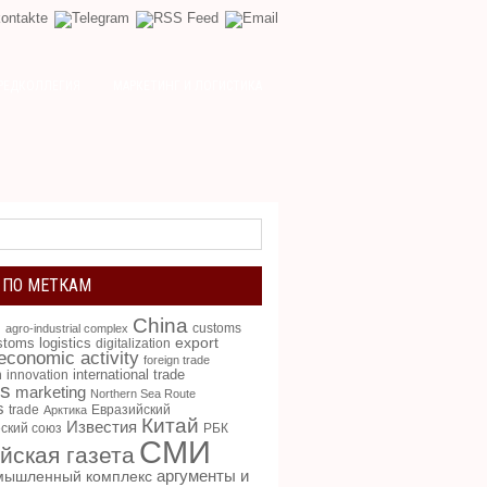
РЕДКОЛЛЕГИЯ
МАРКЕТИНГ И ЛОГИСТИКА
 ПО МЕТКАМ
China
g
customs
agro-industrial complex
toms logistics
export
digitalization
 economic activity
foreign trade
international trade
n
innovation
cs
marketing
Northern Sea Route
s
trade
Евразийский
Арктика
Китай
Известия
ский союз
РБК
СМИ
йская газета
аргументы и
мышленный комплекс