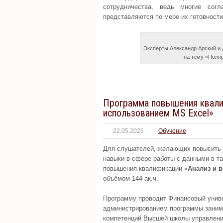
сотрудничества, ведь многие сог
представляются по мере их готовности
Эксперты Александр Арский и
на тему «Поля
Программа повышения квалиф
использованием MS Excel»
22.05.2026
Обучение
Для слушателей, желающих повысить 
навыки в сфере работы с данными в та
повышения квалификации «
Анализ и 
объёмом 144 ак.ч.
Программу проводит Финансовый униве
администрированием программы заним
компетенций Высшей школы управлен