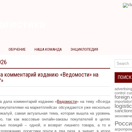
огистика
 2026 г.
ОБУЧЕНИЕ
НАША КОМАНДА
ЭНЦИКЛОПЕДИЯ
026
ла комментарий изданию «Ведомости» на
ПОИСК
?»
advertisin
cus
control
foreign
ва дала комментарий изданию «
Ведомости
» на тему «Всегда
importatio
logisti
 покупателями на маркетплейсах обсуждаются уже несколько
sanction
ожалуй, самая актуальная тема, которая вышла на уровень
экономиче
о, так как массовые онлайн-заказы покупателей в целях
Росси
ных позиций – одной, и возврат лишнего товара, а то и
агропро
удорожанию логистики почти в два раза, а значит, в итоге