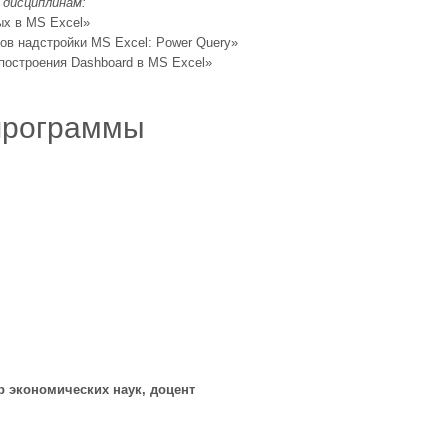
 дисциплинам:
ых в MS Excel»
ов надстройки MS Excel: Power Query»
построения Dashboard в MS Excel»
программы
р экономических наук, доцент