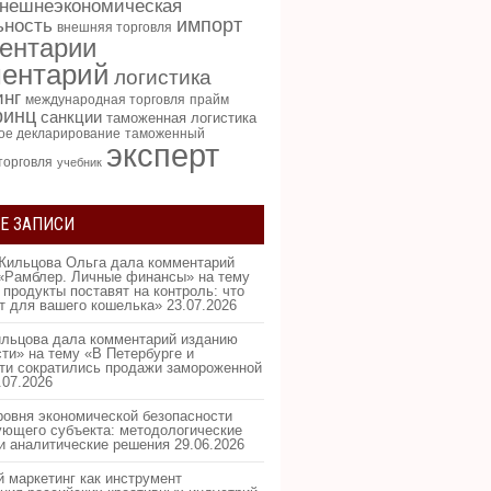
нешнеэкономическая
импорт
ьность
внешняя торговля
ентарии
ентарий
логистика
инг
международная торговля
прайм
ринц
санкции
таможенная логистика
ое декларирование
таможенный
эксперт
торговля
учебник
Е ЗАПИСИ
Жильцова Ольга дала комментарий
«Рамблер. Личные финансы» на тему
 продукты поставят на контроль: что
ит для вашего кошелька»
23.07.2026
льцова дала комментарий изданию
ти» на тему «В Петербурге и
ти сократились продажи замороженной
.07.2026
ровня экономической безопасности
ующего субъекта: методологические
и аналитические решения
29.06.2026
 маркетинг как инструмент