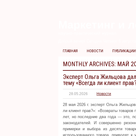
Маркетинг и л
научно-практический журнал
Добрый вечер! Сегодня
Четверг 6 августа
ГЛАВНАЯ
НОВОСТИ
ПУБЛИКАЦИИ
MONTHLY ARCHIVES:
МАЙ 2
Эксперт Ольга Жильцова да
тему «Всегда ли клиент прав
28.05.2026
Новости
28 мая 2026 г. эксперт Ольга Жильцо
ли клиент прав?»: «Возвраты товаров
лет, но последние два года — это, п
законодателей. И совершенно резонн
примерки и выбора из десяти товар
использованного товара, приводят к 