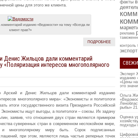
в
факты
нечной цены для этого же клиента.
деятел
комм
комм
 комментарий изданию «Ведомости» на тему «Всегда ли
маркет
клиент прав?»
реклама
таможенн
ПОДРОБНЕЕ
контроль
экспорт
 и Денис Жильцов дали комментарий
СВЕЖИ
у «Поляризация интересов многополярного
Эксперт 
изданию 
«Цены на
это знач
др Арский и Денис Жильцов дали комментарий изданию
Ольга Жи
нтересов многополярного мира»: «Экономисты и политологи
«Ведомос
Леноблас
ать итоги государственного визита Президента Российской
рыбы»
21
 Экономисты ищут выгоды, а политологи – союзы. Их задачу
Оценка у
пин, заявив, что отношения двух стран являются примером
хозяйств
чества суверенных стран в современном неспокойном мире,
подходы 
 и многополярному миру быть. Сорок подписанных
Цифровой
глашений, при этом, являются лишь частью реперных точек