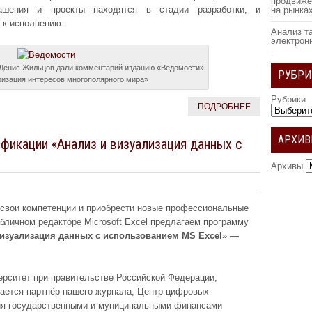
продвиже
лашения и проекты находятся в стадии разработки, и
на рынка
 к исполнению.
Анализ т
электрон
 Денис Жильцов дали комментарий изданию «Ведомости»
РУБРИ
ризация интересов многополярного мира»
Рубрики
ПОДРОБНЕЕ
АРХИ
икации «Анализ и визуализация данных с
Архивы
свои компетенции и приобрести новые профессиональные
бличном редакторе Microsoft Excel предлагаем программу
визуализация данных с использованием MS Excel
» —
рситет при правительстве Российской Федерации,
ается партнёр нашего журнала, Центр цифровых
ия государственными и муниципальными финансами