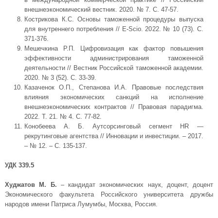
внешнеэкономический вестник. 2020. № 7. С. 47-57.
Кострикова К.С. Основы таможенной процедуры выпуска
для внутреннего потребления // E-Scio. 2022. № 10 (73). С.
371-376.
Мешечкина Р.П. Цифровизация как фактор повышения
эффективности администрирования таможенной
деятельности // Вестник Российской таможенной академии.
2020. № 3 (52). С. 33-39.
Казаченок О.П., Степанова И.А. Правовые последствия
влияния экономических санкций на исполнение
внешнеэкономических контрактов // Правовая парадигма.
2022. Т. 21. № 4. С. 77-82.
Конобеева А. Б. Аутсорсинговый сегмент HR —
рекрутинговые агентства // Инновации и инвестиции. – 2017.
– № 12. – С. 135-137.
УДК 339.5
Худжатов М. Б.
– кандидат экономических наук, доцент, доцент
Экономического факультета Российского университета дружбы
народов имени Патриса Лумумбы, Москва, Россия.