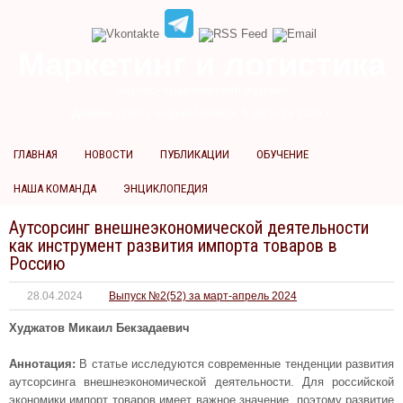
Маркетинг и логистика
научно-практический журнал
Доброе утро! Сегодня
Четверг 6 августа 2026 г.
ГЛАВНАЯ
НОВОСТИ
ПУБЛИКАЦИИ
ОБУЧЕНИЕ
НАША КОМАНДА
ЭНЦИКЛОПЕДИЯ
Аутсорсинг внешнеэкономической деятельности
как инструмент развития импорта товаров в
Россию
28.04.2024
Выпуск №2(52) за март-апрель 2024
Худжатов Микаил Бекзадаевич
Аннотация:
В статье исследуются современные тенденции развития
аутсорсинга внешнеэкономической деятельности. Для российской
экономики импорт товаров имеет важное значение, поэтому развитие