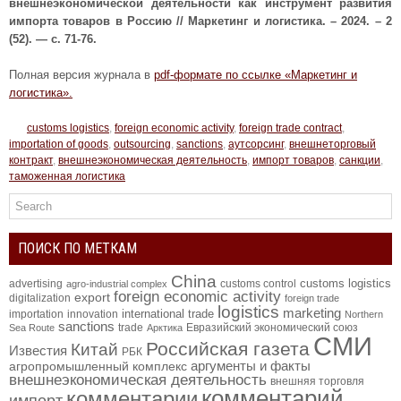
внешнеэкономической деятельности как инструмент развития
импорта товаров в Россию // Маркетинг и логистика. – 2024. – 2
(52). — с. 71-76.
Полная версия журнала в
pdf-формате по ссылке «Маркетинг и
логистика».
customs logistics
,
foreign economic activity
,
foreign trade contract
,
importation of goods
,
outsourcing
,
sanctions
,
аутсорсинг
,
внешнеторговый
контракт
,
внешнеэкономическая деятельность
,
импорт товаров
,
санкции
,
таможенная логистика
ПОИСК ПО МЕТКАМ
China
customs logistics
advertising
customs control
agro-industrial complex
foreign economic activity
export
digitalization
foreign trade
logistics
marketing
international trade
importation
innovation
Northern
sanctions
trade
Евразийский экономический союз
Sea Route
Арктика
СМИ
Российская газета
Китай
Известия
РБК
аргументы и факты
агропромышленный комплекс
внешнеэкономическая деятельность
внешняя торговля
комментарий
комментарии
импорт