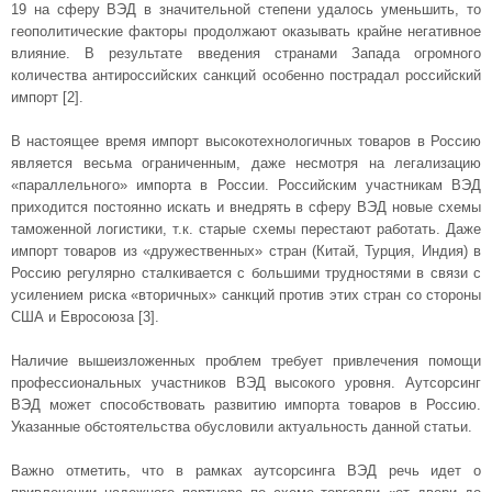
19 на сферу ВЭД в значительной степени удалось уменьшить, то
геополитические факторы продолжают оказывать крайне негативное
влияние. В результате введения странами Запада огромного
количества антироссийских санкций особенно пострадал российский
импорт [2].
В настоящее время импорт высокотехнологичных товаров в Россию
является весьма ограниченным, даже несмотря на легализацию
«параллельного» импорта в России. Российским участникам ВЭД
приходится постоянно искать и внедрять в сферу ВЭД новые схемы
таможенной логистики, т.к. старые схемы перестают работать. Даже
импорт товаров из «дружественных» стран (Китай, Турция, Индия) в
Россию регулярно сталкивается с большими трудностями в связи с
усилением риска «вторичных» санкций против этих стран со стороны
США и Евросоюза [3].
Наличие вышеизложенных проблем требует привлечения помощи
профессиональных участников ВЭД высокого уровня. Аутсорсинг
ВЭД может способствовать развитию импорта товаров в Россию.
Указанные обстоятельства обусловили актуальность данной статьи.
Важно отметить, что в рамках аутсорсинга ВЭД речь идет о