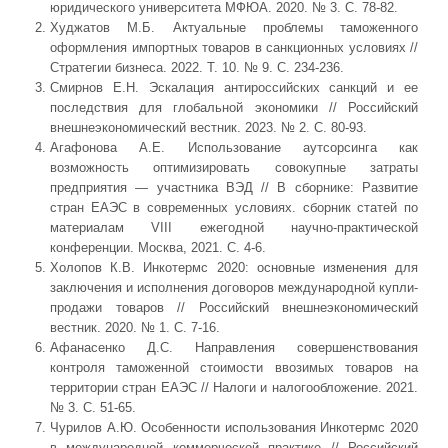
юридического университета МФЮА. 2020. № 3. С. 78-82.
Худжатов М.Б. Актуальные проблемы таможенного
оформления импортных товаров в санкционных условиях //
Стратегии бизнеса. 2022. Т. 10. № 9. С. 234-236.
Смирнов Е.Н. Эскалация антироссийских санкций и ее
последствия для глобальной экономики // Российский
внешнеэкономический вестник. 2023. № 2. С. 80-93.
Агафонова А.Е. Использование аутсорсинга как
возможность оптимизировать совокупные затраты
предприятия — участника ВЭД // В сборнике: Развитие
стран ЕАЭС в современных условиях. сборник статей по
материалам VIII ежегодной научно-практической
конференции. Москва, 2021. С. 4-6.
Холопов К.В. Инкотермс 2020: основные изменения для
заключения и исполнения договоров международной купли-
продажи товаров // Российский внешнеэкономический
вестник. 2020. № 1. С. 7-16.
Афанасенко Д.С. Направления совершенствования
контроля таможенной стоимости ввозимых товаров на
территории стран ЕАЭС // Налоги и налогообложение. 2021.
№ 3. С. 51-65.
Чурилов А.Ю. Особенности использования Инкотермс 2020
в международной коммерческой практике // Российский