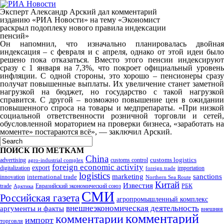
Эксперт Александр Арский дал комментарий
изданию «РИА Новости» на тему «Экономист
раскрыл подоплеку нового правила индексации
пенсий»
Он напомнил, что изначально планировалась двойная
индексация – с февраля и с апреля, однако от этой идеи было
решено пока отказаться. Вместо этого пенсии индексируют
сразу с 1 января на 7,3%, что покроет официальный уровень
инфляции. С одной стороны, это хорошо – пенсионеры сразу
получат повышенные выплаты. Их увеличение станет заметной
нагрузкой на бюджет, но государство с такой нагрузкой
справится. С другой – возможно повышение цен в ожидании
повышенного спроса на товары и медпрепараты. «При низкой
социальной ответственности розничной торговли и сетей,
обусловленной мораторием на проверки бизнеса, «заработать на
моменте» постараются всё», — заключил Арский.
ПОИСК ПО МЕТКАМ
China
customs logistics
advertising
customs control
agro-industrial complex
foreign economic activity
export
digitalization
importation
foreign trade
logistics
marketing
sanctions
innovation
international trade
Northern Sea Route
Китай
Известия
trade
Евразийский экономический союз
РБК
Арктика
СМИ
Российская газета
агропромышленный комплекс
внешнеэкономическая деятельность
аргументы и факты
внешняя
комментарий
комментарии
импорт
торговля