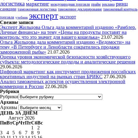
логистика
ринц
маркетинг
международная торговля
прайм
реклама
санкции
таможенная логистика
таможенное декларирование
таможенный контроль
эксперт
экспорт
торговля
учебник
Свежие записи
Эксперт Жильцова Ольга дала комментарий изданию «Рамблер.
Личные финансы» на тему «Цены на продукты поставят на
контроль: что это значит для вашего кошелька»
23.07.2026
Ольга Жильцова дала комментарий изданию «Ведомости» на
тему «В Петербурге и Ленобласти сократились продажи
замороженной рыбы»
21.07.2026
Оценка уровня экономической безопасности хозяйствующего
субъекта: методологические подходы и аналитические решения
29.06.2026
Цифровой маркетинг как инструмент продвижения российских
креативных индустрий на рынках стран БРИКС
27.06.2026
Анализ таможенных аспектов осуществления электронной
коммерции в России
22.06.2026
Рубрики
Рубрики
Архивы
Архивы
ДЕНЬ ЗА ДНЁМ
Август 2026
Пн
Вт
Ср
Чт
Пт
Сб
Вс
1
2
3
4
5
6
7
8
9
10
11
12
13
14
15
16