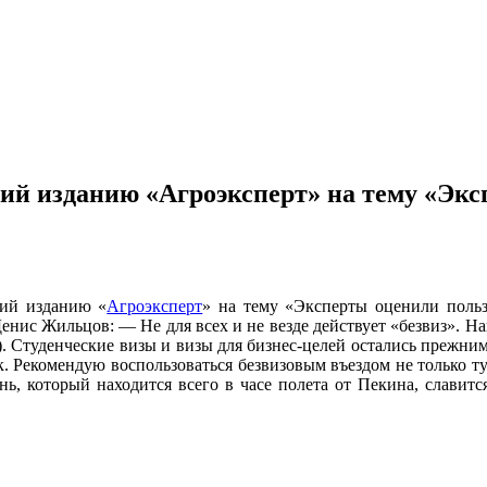
й изданию «Агроэксперт» на тему «Эксп
рий изданию «
Агроэксперт
» на тему «Эксперты оценили польз
нис Жильцов: — Не для всех и не везде действует «безвиз». Нап
. Студенческие визы и визы для бизнес-целей остались прежними
к. Рекомендую воспользоваться безвизовым въездом не только ту
янь, который находится всего в часе полета от Пекина, слави