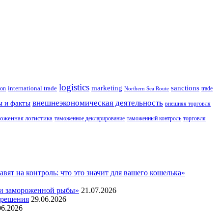
logistics
marketing
sanctions
ion
international trade
trade
Northern Sea Route
внешнеэкономическая деятельность
ы и факты
внешняя торговля
оженная логистика
таможенное декларирование
таможенный контроль
торговля
т на контроль: что это значит для вашего кошелька»
жи замороженной рыбы»
21.07.2026
 решения
29.06.2026
06.2026