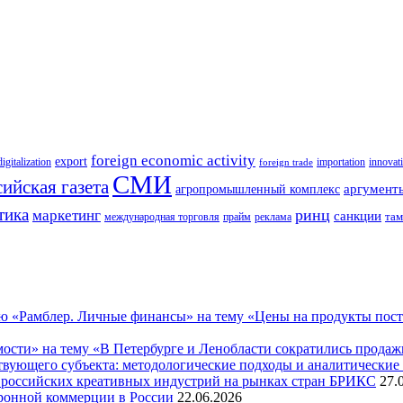
foreign economic activity
export
innovat
digitalization
importation
foreign trade
СМИ
ийская газета
аргумент
агропромышленный комплекс
тика
ринц
маркетинг
санкции
там
международная торговля
прайм
реклама
 «Рамблер. Личные финансы» на тему «Цены на продукты поставя
ости» на тему «В Петербурге и Ленобласти сократились прода
твующего субъекта: методологические подходы и аналитические
 российских креативных индустрий на рынках стран БРИКС
27.
ронной коммерции в России
22.06.2026