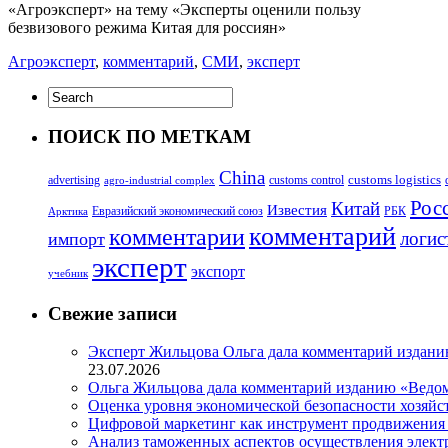
«Агроэксперт» на тему «Эксперты оценили пользу
безвизового режима Китая для россиян»
Агроэксперт
,
комментарий
,
СМИ
,
эксперт
ПОИСК ПО МЕТКАМ
China
customs logistics
advertising
customs control
agro-industrial complex
Росс
Китай
Известия
Евразийский экономический союз
РБК
Арктика
комментарий
комментарии
логис
импорт
эксперт
экспорт
учебник
Свежие записи
Эксперт Жильцова Ольга дала комментарий изданию
23.07.2026
Ольга Жильцова дала комментарий изданию «Ведом
Оценка уровня экономической безопасности хозяйс
Цифровой маркетинг как инструмент продвижения
Анализ таможенных аспектов осуществления элект