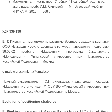
Маркетинг для магистров: Учебник / Под общей ред. д-ра
экон. наук, проф. И.М. Синяевой. — М.: Вузовский учебник:
ИНФРА-М, 2015. — 368 с.
УДК 339.138
Е. Г. Пимкина
– менеджер по развитию брендов Бакарди в компании
ООО «Бакарди Рус», студентка 5-го курса направления подготовки
38.03.02 профиль «Маркетинг», программа бакалавриата
«Менеджмент», Финансовый университет при Правительстве
Российской̆ Федерации, г. Москва.
e-mail: elena.pimkina@gmail.com
Научный руководитель – О.Н. Жильцова, к.э.н., доцент кафедры
«Маркетинг и Логистика», ФГОБУ ВО «Финансовый̆ университет при
Правительстве Российской̆ Федерации», г. Москва.
Evolution of positioning strategies
E. Pimkina
– development Manager-Bacardi brands LLC «Bacardi Rus»,