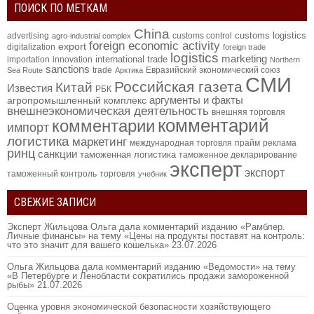
ПОИСК ПО МЕТКАМ
China
customs logistics
advertising
customs control
agro-industrial complex
foreign economic activity
export
digitalization
foreign trade
logistics
marketing
international trade
importation
innovation
Northern
sanctions
trade
Евразийский экономический союз
Sea Route
Арктика
СМИ
Российская газета
Китай
Известия
РБК
аргументы и факты
агропромышленный комплекс
внешнеэкономическая деятельность
внешняя торговля
комментарий
комментарии
импорт
логистика
маркетинг
международная торговля
прайм
реклама
ринц
санкции
таможенная логистика
таможенное декларирование
эксперт
экспорт
таможенный контроль
торговля
учебник
СВЕЖИЕ ЗАПИСИ
Эксперт Жильцова Ольга дала комментарий изданию «Рамблер.
Личные финансы» на тему «Цены на продукты поставят на контроль:
что это значит для вашего кошелька»
23.07.2026
Ольга Жильцова дала комментарий изданию «Ведомости» на тему
«В Петербурге и Ленобласти сократились продажи замороженной
рыбы»
21.07.2026
Оценка уровня экономической безопасности хозяйствующего