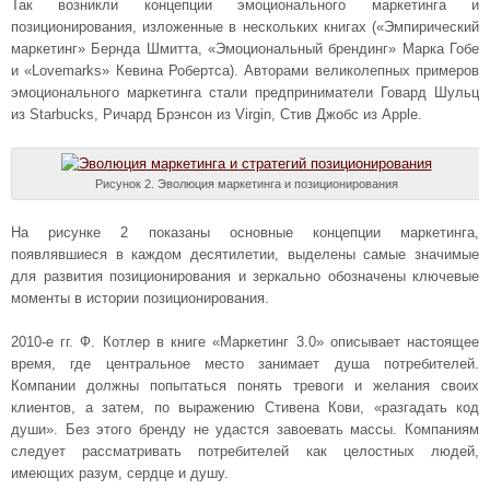
Так возникли концепции эмоционального маркетинга и
позиционирования, изложенные в нескольких книгах («Эмпирический
маркетинг» Бернда Шмитта, «Эмоциональный брендинг» Марка Гобе
и «Lovemarks» Кевина Робертса). Авторами великолепных примеров
эмоционального маркетинга стали предприниматели Говард Шульц
из Starbucks, Ричард Брэнсон из Virgin, Стив Джобс из Apple.
Рисунок 2. Эволюция маркетинга и позиционирования
На рисунке 2 показаны основные концепции маркетинга,
появлявшиеся в каждом десятилетии, выделены самые значимые
для развития позиционирования и зеркально обозначены ключевые
моменты в истории позиционирования.
2010-е гг. Ф. Котлер в книге «Маркетинг 3.0» описывает настоящее
время, где центральное место занимает душа потребителей.
Компании должны попытаться понять тревоги и желания своих
клиентов, а затем, по выражению Стивена Кови, «разгадать код
души». Без этого бренду не удастся завоевать массы. Компаниям
следует рассматривать потребителей как целостных людей,
имеющих разум, сердце и душу.