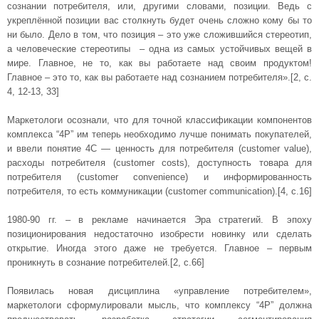
сознании потребителя, или, другими словами, позиции. Ведь с
укреплённой позиции вас столкнуть будет очень сложно кому бы то
ни было. Дело в том, что позиция – это уже сложившийся стереотип,
а человеческие стереотипы – одна из самых устойчивых вещей в
мире. Главное, не то, как вы работаете над своим продуктом!
Главное – это то, как вы работаете над сознанием потребителя».[2, с.
4, 12-13, 33]
Маркетологи осознали, что для точной классификации компонентов
комплекса “4Р” им теперь необходимо лучше понимать покупателей,
и ввели понятие 4С — ценность для потребителя (customer value),
расходы потребителя (customer costs), доступность товара для
потребителя (customer convenience) и информированность
потребителя, то есть коммуникации (customer communication).[4, с.16]
1980-90 гг. – в рекламе начинается Эра стратегий. В эпоху
позиционирования недостаточно изобрести новинку или сделать
открытие. Иногда этого даже не требуется. Главное – первым
проникнуть в сознание потребителей.[2, с.66]
Появилась новая дисциплина «управление потребителем»,
маркетологи сформулировали мысль, что комплексу “4Р” должна