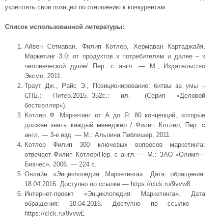
укреплять свои позиции по отношению к конкурентам.
Список использованной литературы:
Айвен Сетиаван, Филип Котлер, Хермаван Картаджайя,
Маркетинг 3.0: от продуктов к потребителям и далее – к
человеческой душе/ Пер. с англ. — М., Издательство
Эксмо, 2011.
Траут Дж., Райс Э., Позиционирование: битвы за умы –
СПБ.: Питер.2015.–352с.: ил.– (Серия «Деловой
бестселлер»).
Котлер Ф. Маркетинг от А до Я: 80 концепций, которые
должен знать каждый менеджер / Филип Котлер; Пер. с
англ. — 3-е изд. — М.: Альпина Паблишер, 2011.
Котлер Филип 300 ключевых вопросов маркетинга:
отвечает Филип Котлер/Пер. с англ. — М.: ЗАО «Олимп—
Бизнес», 2006. — 224 с.
Онлайн «Энциклопедия Маркетинга». Дата обращения:
18.04.2016. Доступно по ссылке — https://clck.ru/9vvw8
Интернет-проект «Энциклопедия Маркетинга». Дата
обращения: 10.04.2016. Доступно по ссылке —
https://clck.ru/9vvwE