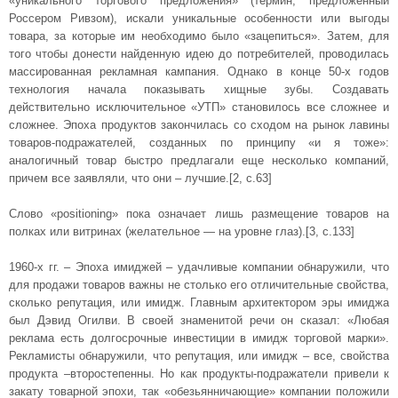
«уникального торгового предложения» (термин, предложенный
Россером Ривзом), искали уникальные особенности или выгоды
товара, за которые им необходимо было «зацепиться». Затем, для
того чтобы донести найденную идею до потребителей, проводилась
массированная рекламная кампания. Однако в конце 50-х годов
технология начала показывать хищные зубы. Создавать
действительно исключительное «УТП» становилось все сложнее и
сложнее. Эпоха продуктов закончилась со сходом на рынок лавины
товаров-подражателей, созданных по принципу «и я тоже»:
аналогичный товар быстро предлагали еще несколько компаний,
причем все заявляли, что они – лучшие.[2, с.63]
Слово «positioning» пока означает лишь размещение товаров на
полках или витринах (желательное — на уровне глаз).[3, с.133]
1960-х гг. – Эпоха имиджей – удачливые компании обнаружили, что
для продажи товаров важны не столько его отличительные свойства,
сколько репутация, или имидж. Главным архитектором эры имиджа
был Дэвид Огилви. В своей знаменитой речи он сказал: «Любая
реклама есть долгосрочные инвестиции в имидж торговой марки».
Рекламисты обнаружили, что репутация, или имидж – все, свойства
продукта –второстепенны. Но как продукты-подражатели привели к
закату товарной эпохи, так «обезьянничающие» компании положили