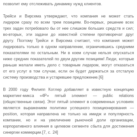
позволит ему отслеживать динамику нужд клиентов.
Трейси и Вирсема утверждают, что компания не может стать
лидером сразу по всем трем позициям. Во-первых, решение всех
трех задач потребовало бы от нее слишком больших средств и сил;
во-вторых, эти задачи до известной степени противоречат друг
другу. Поэтому Трейси и Вирсема считают, что компания может
лидировать только в одном направлении, ограничившись средними
показателями по остальным. Ни в коем случае нельзя опускаться
ниже средних показателей по двум другим позициям! Люди, которые
раньше желали иметь дело с товарным лидером, могут отказаться
от его услуг в том случае, если он будет держаться за отсталую
систему производства и устаревшее предложение.[6]
В 2000 году Филипп Котлер добавляет в известную концепцию
маркетинг-микса «4P» пятый элемент — public relations
(общественные связи). Этот пятый элемент в современных условиях
является выражением политики успешного позиционирования —
position, которая направлена не только на имидж и популярность
компании, но и на увеличение рыночной доли организации,
корпоративного влияния в целевом сегменте сбыта для достижения
синергии коммерции.[7, с. 24]