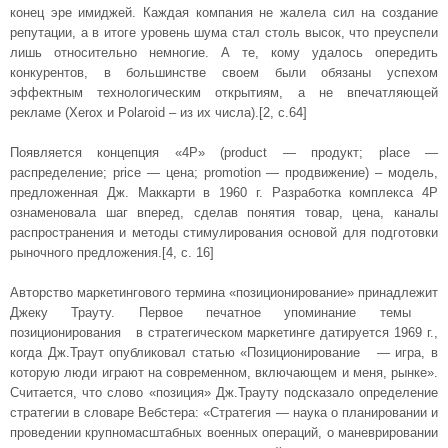
конец эре имиджей. Каждая компания не жалела сил на создание
репутации, а в итоге уровень шума стал столь высок, что преуспели
лишь относительно немногие. А те, кому удалось опередить
конкурентов, в большинстве своем были обязаны успехом
эффектным технологическим открытиям, а не впечатляющей
рекламе (Xerox и Polaroid – из их числа).[2, с.64]
Появляется концепция «4P» (product — продукт; place —
распределение; price — цена; promotion — продвижение) – модель,
предложенная Дж. Маккарти в 1960 г. Разработка комплекса 4Р
ознаменовала шаг вперед, сделав понятия товар, цена, каналы
распространения и методы стимулирования основой для подготовки
рыночного предложения.[4, с. 16]
Авторство маркетингового термина «позиционирование» принадлежит
Джеку Трауту. Первое печатное упоминание темы
позиционирования в стратегическом маркетинге датируется 1969 г.,
когда Дж.Траут опубликовал статью «Позиционирование — игра, в
которую люди играют на современном, включающем и меня, рынке».
Считается, что слово «позиция» Дж.Трауту подсказало определение
стратегии в словаре Вебстера: «Стратегия — наука о планировании и
проведении крупномасштабных военных операций, о маневрировании