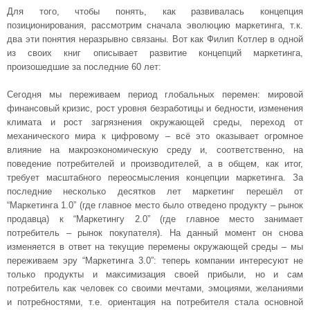
Для того, чтобы понять, как развивалась концепция
позиционирования, рассмотрим сначала эволюцию маркетинга, т.к.
два эти понятия неразрывно связаны. Вот как Филип Котлер в одной
из своих книг описывает развитие концепций маркетинга,
произошедшие за последние 60 лет:
Сегодня мы переживаем период глобальных перемен: мировой
финансовый кризис, рост уровня безработицы и бедности, изменения
климата и рост загрязнения окружающей среды, переход от
механического мира к цифровому – всё это оказывает огромное
влияние на макроэкономическую среду и, соответственно, на
поведение потребителей и производителей, а в общем, как итог,
требует масштабного переосмысления концепции маркетинга. За
последние несколько десятков лет маркетинг перешёл от
“Маркетинга 1.0” (где главное место было отведено продукту – рынок
продавца) к “Маркетингу 2.0” (где главное место занимает
потребитель – рынок покупателя). На данный момент он снова
изменяется в ответ на текущие перемены окружающей среды – мы
переживаем эру “Маркетинга 3.0”: теперь компании интересуют не
только продукты и максимизация своей прибыли, но и сам
потребитель как человек со своими мечтами, эмоциями, желаниями
и потребностями, т.е. ориентация на потребителя стала основной