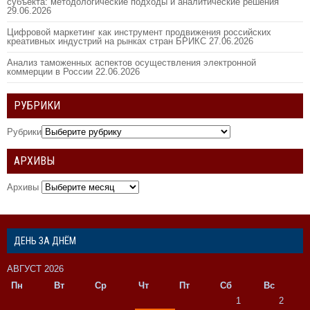
субъекта: методологические подходы и аналитические решения
29.06.2026
Цифровой маркетинг как инструмент продвижения российских
креативных индустрий на рынках стран БРИКС
27.06.2026
Анализ таможенных аспектов осуществления электронной
коммерции в России
22.06.2026
РУБРИКИ
Рубрики
АРХИВЫ
Архивы
ДЕНЬ ЗА ДНЁМ
АВГУСТ 2026
Пн
Вт
Ср
Чт
Пт
Сб
Вс
1
2