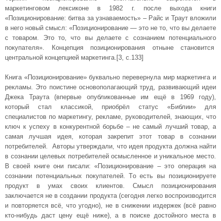
маркетинговом лексиконе в 1982 г. после выхода книги
«Позиционирование: битва за узнаваемость» – Райс и Траут вложили
в него новый смысл: «Позиционирование — это не то, что вы делаете
с товаром. Это то, что вы делаете с сознанием потенциального
покупателя». Концепция позиционирования отныне становится
центральной концепцией маркетинга.[3, с.133]
Книга «Позиционирование» буквально перевернула мир маркетинга и
рекламы. Это поистине основополагающий труд, развивающий идеи
Джека Траута (впервые опубликованные им ещё в 1969 году),
который стал классикой, приобрёл статус «Библии» для
специалистов по маркетингу, рекламе, руководителей, знающих, что
ключ к успеху в конкурентной борьбе – не самый лучший товар, а
самая лучшая идея, которая закрепит этот товар в сознании
потребителей. Авторы утверждали, что идея продукта должна найти
в сознании целевых потребителей осмысленное и уникальное место.
В своей книге они писали: «Позиционирование – это операция на
сознании потенциальных покупателей. То есть вы позиционируете
продукт в умах своих клиентов. Смысл позиционирования
заключается не в создании продукта (сегодня легко воспроизводится
и повторяется всё, что угодно), не в снижении издержек (всё равно
кто-нибудь даст цену ещё ниже), а в поиске достойного места в