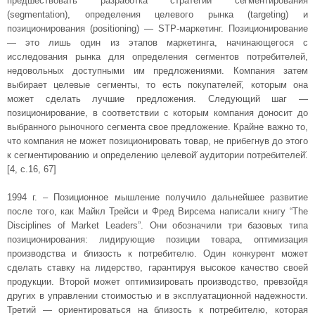
предшествовать разработка стратегии сегментирования
(segmentation), определения целевого рынка (targeting) и
позиционирования (positioning) — STP-маркетинг. Позиционирование
— это лишь один из этапов маркетинга, начинающегося с
исследования рынка для определения сегментов потребителей,
недовольных доступными им предложениями. Компания затем
выбирает целевые сегменты, то есть покупателей̆, которым она
может сделать лучшие предложения. Следующий шаг —
позиционирование, в соответствии с которым компания доносит до
выбранного рыночного сегмента свое предложение. Крайне важно то,
что компания не может позиционировать товар, не прибегнув до этого
к сегментированию и определению целевой̆ аудитории потребителей̆.
[4, с.16, 67]
1994 г. – Позиционное мышление получило дальнейшее развитие
после того, как Майкл Трейси и Фред Вирсема написали книгу “The
Disciplines of Market Leaders”. Они обозначили три базовых типа
позиционирования: лидирующие позиции товара, оптимизация
производства и близость к потребителю. Один конкурент может
сделать ставку на лидерство, гарантируя высокое качество своей
продукции. Второй может оптимизировать производство, превзойдя
других в управлении стоимостью и в эксплуатационной надежности.
Третий — ориентироваться на близость к потребителю, которая