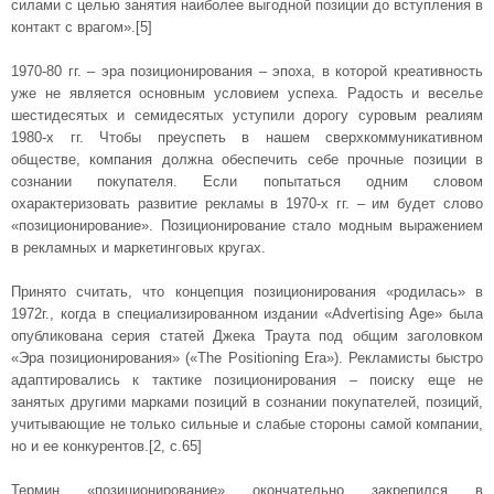
силами с целью занятия наиболее выгодной позиции до вступления в
контакт с врагом».[5]
1970-80 гг. – эра позиционирования – эпоха, в которой креативность
уже не является основным условием успеха. Радость и веселье
шестидесятых и семидесятых уступили дорогу суровым реалиям
1980-х гг. Чтобы преуспеть в нашем сверхкоммуникативном
обществе, компания должна обеспечить себе прочные позиции в
сознании покупателя. Если попытаться одним словом
охарактеризовать развитие рекламы в 1970-х гг. – им будет слово
«позиционирование». Позиционирование стало модным выражением
в рекламных и маркетинговых кругах.
Принято считать, что концепция позиционирования «родилась» в
1972г., когда в специализированном издании «Advertising Age» была
опубликована серия статей Джека Траута под общим заголовком
«Эра позиционирования» («The Positioning Era»). Рекламисты быстро
адаптировались к тактике позиционирования – поиску еще не
занятых другими марками позиций в сознании покупателей, позиций,
учитывающие не только сильные и слабые стороны самой компании,
но и ее конкурентов.[2, с.65]
Термин «позиционирование» окончательно закрепился в