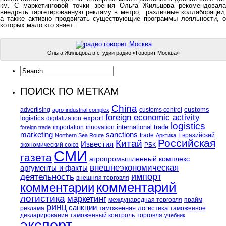
км. С маркетинговой точки зрения Ольга Жильцова рекомендовала
внедрять таргетированную рекламу в метро, различные коллаборации,
а также активно продвигать существующие программы лояльности, о
которых мало кто знает.
Ольга Жильцова в студии радио «Говорит Москва»
ПОИСК ПО МЕТКАМ
China
customs
advertising
customs control
agro-industrial complex
foreign economic activity
logistics
export
digitalization
logistics
international trade
importation
innovation
foreign trade
marketing
sanctions
trade
Евразийский
Northern Sea Route
Арктика
Российская
Китай
Известия
экономический союз
РБК
СМИ
газета
агропромышленный комплекс
внешнеэкономическая
аргументы и факты
импорт
деятельность
внешняя торговля
комментарий
комментарии
логистика
маркетинг
международная торговля
прайм
ринц
санкции
таможенная логистика
реклама
таможенное
декларирование
таможенный контроль
торговля
учебник
эксперт