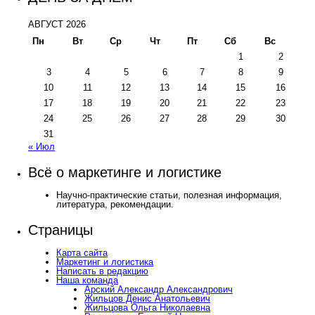
АВГУСТ 2026
Пн
Вт
Ср
Чт
Пт
Сб
Вс
1
2
3
4
5
6
7
8
9
10
11
12
13
14
15
16
17
18
19
20
21
22
23
24
25
26
27
28
29
30
31
« Июл
Всё о маркетинге и логистике
Научно-практические статьи, полезная информация,
литература, рекомендации.
Страницы
Карта сайта
Маркетинг и логистика
Написать в редакцию
Наша команда
Арский Александр Александрович
Жильцов Денис Анатольевич
Жильцова Ольга Николаевна