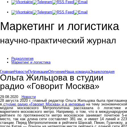
Маркетинг и логистика
научно-практический журнал
Доброй ночи! Сегодня
Понедельник 10 августа 2026 г.
Редколлегия
Маркетинг и логистика
Главная
Новости
Публикации
Обучение
Наша команда
Энциклопедия
Ольга Жильцова в студии
радио «Говорит Москва»
29.08.2020
Новости
28 августа 2020 г. главный редактор Ольга Жильцова была приглашена
в
студию радио «Говорит Москва» и в интервью
на тему экономическо
модели московского Метрополитена рассказала о логистике и
маркетинге московского метро. Например, о том, что в международном
рейтинге по протяженности метро московское занимает почетное 5-е
место, так как длина сети составляет 381 км, и имеет 14 линий и 223
станции. Перед Метрополитеном в рейтинге Шанхай, Пекин, Гуанчжоу, а
после Китая — Лондон на четвертом месте рейтинга с длиной сети 402