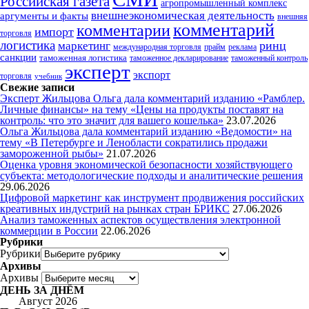
Российская газета
агропромышленный комплекс
внешнеэкономическая деятельность
аргументы и факты
внешняя
комментарий
комментарии
импорт
торговля
логистика
ринц
маркетинг
международная торговля
прайм
реклама
санкции
таможенная логистика
таможенное декларирование
таможенный контроль
эксперт
экспорт
торговля
учебник
Свежие записи
Эксперт Жильцова Ольга дала комментарий изданию «Рамблер.
Личные финансы» на тему «Цены на продукты поставят на
контроль: что это значит для вашего кошелька»
23.07.2026
Ольга Жильцова дала комментарий изданию «Ведомости» на
тему «В Петербурге и Ленобласти сократились продажи
замороженной рыбы»
21.07.2026
Оценка уровня экономической безопасности хозяйствующего
субъекта: методологические подходы и аналитические решения
29.06.2026
Цифровой маркетинг как инструмент продвижения российских
креативных индустрий на рынках стран БРИКС
27.06.2026
Анализ таможенных аспектов осуществления электронной
коммерции в России
22.06.2026
Рубрики
Рубрики
Архивы
Архивы
ДЕНЬ ЗА ДНЁМ
Август 2026