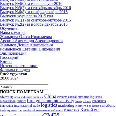
Выпуск №4(6) за июль-август 2016
Выпуск №5(7) за сентябрь-октябрь 2016
Выпуск №6(8) за ноябрь-декабрь 2016
Выпуски журнала за 2015 год
Выпуск №1(1) за сентябрь-октябрь 2015
Выпуск №2(2) за ноябрь-декабрь 2015
Обучение
Наша команда
Жильцова Ольга Николаевна
Арский Александр Александрович
Жильцов Денис Анатольевич
Романенков Евгений Николаевич
Энциклопедия
Глоссарий
Книги
Интернет-источники
Фильмы и видео
Рис2 худжатов
28.08.2024
ПОИСК ПО МЕТКАМ
China
customs logistics
advertising
customs control
agro-industrial complex
foreign economic activity
export
digitalization
importation
foreign trade
logistics
marketing
sanctions
innovation
international trade
Northern Sea Route
Китай
Известия
trade
Евразийский экономический союз
РБК
Арктика
СМИ