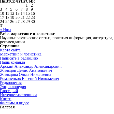
Пн
Вт
Ср
Чт
Пт
Сб
Вс
1
2
3
4
5
6
7
8
9
10
11
12
13
14
15
16
17
18
19
20
21
22
23
24
25
26
27
28
29
30
31
« Июл
Всё о маркетинге и логистике
Научно-практические статьи, полезная информация, литература,
рекомендации.
Страницы
Карта сайта
Маркетинг и логистика
Написать в редакцию
Наша команда
Арский Александр Александрович
Жильцов Денис Анатольевич
Жильцова Ольга Николаевна
Романенков Евгений Николаевич
Редколлегия
Энциклопедия
Глоссарий
Интернет-источники
Книги
Фильмы и видео
Галерея