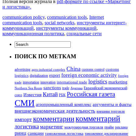
Полная версия журнала в
pdf-формате по ссылке «Маркетинг
и логистика».
communication policy
,
communication tools
,
Internet
communication tools
,
social networks
,
инструменты интернет-
коммуникаций
,
инструменты коммуникаций
,
коммуникационная политика
,
социальные сети
ПОИСК ПО МЕТКАМ
China
customs
advertising
customs control
agro-industrial complex
foreign economic activity
logistics
export
digitalization
foreign
logistics
marketing
innovation
international trade
importation
trade
sanctions
trade
Евразийский экономический
Northern Sea Route
Арктика
Российская газета
Китай
Известия
союз
РБК
СМИ
аргументы и факты
агропромышленный комплекс
внешнеэкономическая деятельность
внешняя торговля
комментарий
комментарии
импорт
логистика
маркетинг
международная торговля
прайм
реклама
ринц
санкции
таможенная логистика
таможенное декларирование