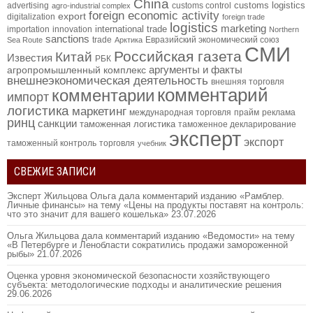
China
customs logistics
advertising
customs control
agro-industrial complex
foreign economic activity
export
digitalization
foreign trade
logistics
marketing
international trade
importation
innovation
Northern
sanctions
trade
Евразийский экономический союз
Sea Route
Арктика
СМИ
Российская газета
Китай
Известия
РБК
аргументы и факты
агропромышленный комплекс
внешнеэкономическая деятельность
внешняя торговля
комментарий
комментарии
импорт
логистика
маркетинг
международная торговля
прайм
реклама
ринц
санкции
таможенная логистика
таможенное декларирование
эксперт
экспорт
таможенный контроль
торговля
учебник
СВЕЖИЕ ЗАПИСИ
Эксперт Жильцова Ольга дала комментарий изданию «Рамблер.
Личные финансы» на тему «Цены на продукты поставят на контроль:
что это значит для вашего кошелька»
23.07.2026
Ольга Жильцова дала комментарий изданию «Ведомости» на тему
«В Петербурге и Ленобласти сократились продажи замороженной
рыбы»
21.07.2026
Оценка уровня экономической безопасности хозяйствующего
субъекта: методологические подходы и аналитические решения
29.06.2026