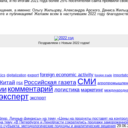
ала, и по итогам 2021 года более 25% посетителей сайта проявили сво
ещения, а именно: Ольгу Жильцову, Александра Арского, Дениса Жильц
те и публикациям! Желаем всем в наступившем 2022 году благоденств
Поздравляем с Новым 2022 годом!
foreign economic activity
tics
export
digitalization
importati
foreign trade
СМИ
Российская газета
Китай
агропромышлен
РБК
комментарий
ии
логистика
маркетинг
международна
эксперт
экспорт
ер. Личные финансы» на тему «Цены на продукты поставят на контроль
а тему «В Петербурге и Ленобласти сократились продажи замороженно
о субъекта: методологические подходы и аналитические решения
29.06.