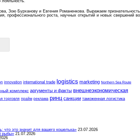
ю лояльность.
ова, Зою Бурханову и Евгения Романенкова. Выражаем признательность
ия, профессионального роста, научных открытий и новых свершений во
logistics
marketing
international trade
on
innovation
Northern Sea Route
внешнеэкономическая
аргументы и факты
ный комплекс
ринц
санкции
таможенная логистика
я торговля
прайм
реклама
: что это значит для вашего кошелька»
23.07.2026
й рыбы»
21.07.2026
2026