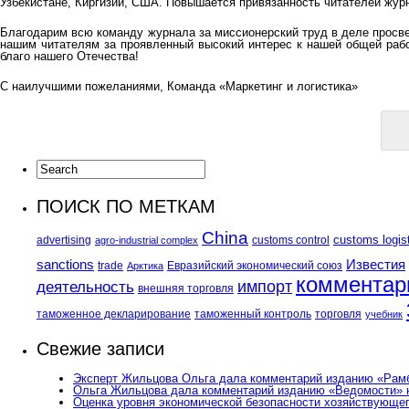
Узбекистане, Киргизии, США. Повышается привязанность читателей журн
Благодарим всю команду журнала за миссионерский труд в деле просв
нашим читателям за проявленный высокий интерес к нашей общей рабо
благо нашего Отечества!
С наилучшими пожеланиями, Команда «Маркетинг и логистика»
ПОИСК ПО МЕТКАМ
China
customs logis
advertising
customs control
agro-industrial complex
sanctions
Известия
trade
Евразийский экономический союз
Арктика
комментар
импорт
деятельность
внешняя торговля
таможенное декларирование
таможенный контроль
торговля
учебник
Свежие записи
Эксперт Жильцова Ольга дала комментарий изданию «Рамбл
Ольга Жильцова дала комментарий изданию «Ведомости» н
Оценка уровня экономической безопасности хозяйствующег