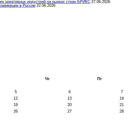
их креативных индустрий на рынках стран БРИКС
27.06.2026
коммерции в России
22.06.2026
Чт
Пт
5
6
7
12
13
14
19
20
21
26
27
28