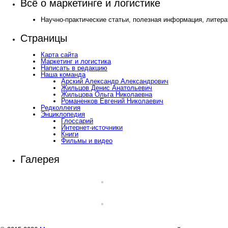
Всё о маркетинге и логистике
Научно-практические статьи, полезная информация, литера
Страницы
Карта сайта
Маркетинг и логистика
Написать в редакцию
Наша команда
Арский Александр Александрович
Жильцов Денис Анатольевич
Жильцова Ольга Николаевна
Романенков Евгений Николаевич
Редколлегия
Энциклопедия
Глоссарий
Интернет-источники
Книги
Фильмы и видео
Галерея