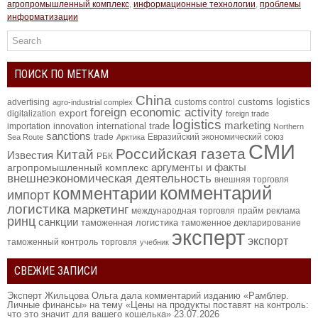
агропромышленный комплекс
,
информационные технологии
,
проблемы
информатизации
ПОИСК ПО МЕТКАМ
China
customs logistics
advertising
customs control
agro-industrial complex
foreign economic activity
export
digitalization
foreign trade
logistics
marketing
international trade
importation
innovation
Northern
sanctions
trade
Евразийский экономический союз
Sea Route
Арктика
СМИ
Российская газета
Китай
Известия
РБК
аргументы и факты
агропромышленный комплекс
внешнеэкономическая деятельность
внешняя торговля
комментарий
комментарии
импорт
логистика
маркетинг
международная торговля
прайм
реклама
ринц
санкции
таможенная логистика
таможенное декларирование
эксперт
экспорт
таможенный контроль
торговля
учебник
СВЕЖИЕ ЗАПИСИ
Эксперт Жильцова Ольга дала комментарий изданию «Рамблер.
Личные финансы» на тему «Цены на продукты поставят на контроль:
что это значит для вашего кошелька»
23.07.2026