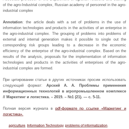
of the agro-Industrial complex, Russian academy of personnel in the agro-
industrial complex
Annotation
: the article deals with a set of problems in the use of
information technologies and products in the activities of an enterprise in
the agro-industrial complex. The grouping of problems into problems of
external and internal generation makes it possible to single out the
corresponding risk groups leading to a decrease in the economic
efficiency of the enterprise of the agro-industrial complex. Based on the
results of the analysis, proposals for the implementation of information
technologies and products in the activities of enterprises of the agro-
industrial complex are formed.
При цитировании статьи в других источниках просим использовать
следующий формат:
Арский А. А. Проблемы применения
информационных технологий в агропромышленном комплексе
// Маркетинг и логистика. – 2019. – №1 (21). — с. 5-11.
Полная версия журнала в
pdf-формате по ссылке «Маркетинг и
логистика».
agriculture
,
Information Technology
,
problems of informatization
,