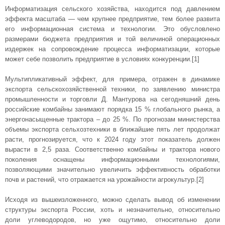
Информатизация сельского хозяйства, находится под давлением
эффекта масштаба — чем крупнее предприятие, тем более развита
его информационная система и технологии. Это обусловлено
размерами бюджета предприятия и той величиной операционных
издержек на сопровождение процесса информатизации, которые
может себе позволить предприятие в условиях конкуренции.[1]
Мультипликативный эффект, для примера, отражен в динамике
экспорта сельскохозяйственной техники, по заявлению министра
промышленности и торговли Д. Мантурова на сегодняшний день
российские комбайны занимают порядка 15 % глобального рынка, а
энергонасыщенные трактора – до 25 %. По прогнозам министерства
объемы экспорта сельхозтехники в ближайшие пять лет продолжат
расти, прогнозируется, что к 2024 году этот показатель должен
вырасти в 2,5 раза. Соответственно комбайны и трактора нового
поколения оснащены информационными технологиями,
позволяющими значительно увеличить эффективность обработки
почв и растений, что отражается на урожайности агрокультур.[2]
Исходя из вышеизложенного, можно сделать вывод об изменении
структуры экспорта России, хоть и незначительно, относительно
доли углеводородов, но уже ощутимо, относительно доли