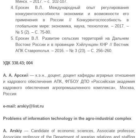
Минск. – 2017. – с. 102-107.
Ерохин В.Л. Международный опыт регулирования
конкурентоспособности экономики и возможности его
применения в России // Конкурентоспособность в
глобальном мире: экономика, наука, технологии. – 2017. –
№ 5 (2). – С. 75-80.
Ерохин В.Л. Развитие сельских территорий на Дальнем
Востоке России и в провинции Хэйлунцзян КНР // Вестник
АПК Ставрополья. – 2016. – № 3 (23). – С. 256–260.
УДК 338.43; 004
А. А. Арски
й — к.э.н., доцент, доцент кафедры аграрных отношения
и кадрового обеспечения АПК, ФГБОУ ДПО «Российская академия
кадрового обеспечения агропромышленного комплекса», Москва,
Россия
e-mail: arskiy@list.ru
Problems of information technology in the agro-industrial complex
А. Arskiy
— Candidate of economic sciences, Associate professor,
Associate professor of the Department of agrarian relations and staffing