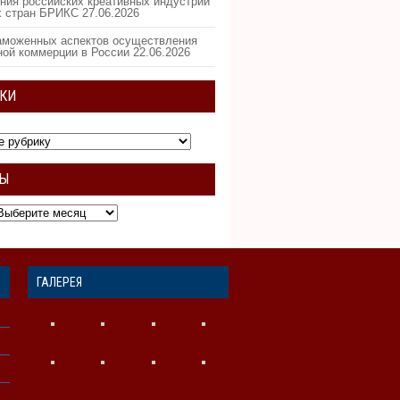
ния российских креативных индустрий
х стран БРИКС
27.06.2026
аможенных аспектов осуществления
ной коммерции в России
22.06.2026
КИ
ВЫ
ГАЛЕРЕЯ