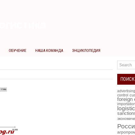
огистика
 2026 г.
ОБУЧЕНИЕ
НАША КОМАНДА
ЭНЦИКЛОПЕДИЯ
ПОИСК
advertisin
cus
control
foreign
importatio
logisti
sanction
экономиче
Росси
агропро