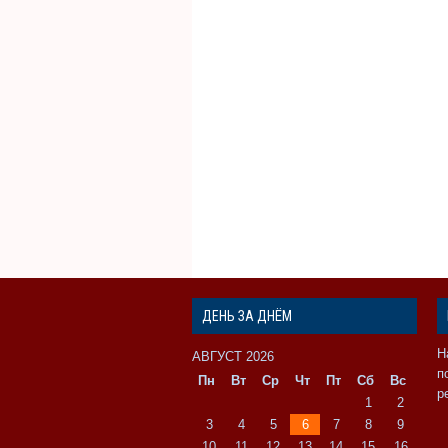
ДЕНЬ ЗА ДНЁМ
Н
АВГУСТ 2026
п
Пн
Вт
Ср
Чт
Пт
Сб
Вс
р
1
2
3
4
5
6
7
8
9
10
11
12
13
14
15
16