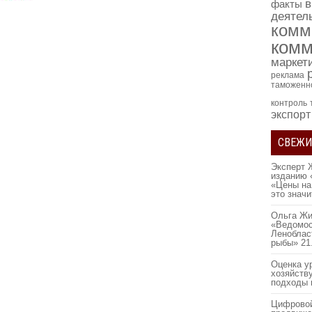
в
факты
деятел
комм
комм
маркет
реклама
таможенн
контроль
экспорт
СВЕЖИ
Эксперт 
изданию 
«Цены на
это знач
Ольга Жи
«Ведомос
Леноблас
рыбы»
21
Оценка у
хозяйств
подходы 
Цифровой