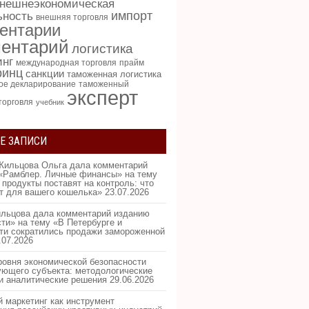
нешнеэкономическая
импорт
ьность
внешняя торговля
ентарии
ентарий
логистика
инг
международная торговля
прайм
ринц
санкции
таможенная логистика
ое декларирование
таможенный
эксперт
торговля
учебник
Е ЗАПИСИ
Жильцова Ольга дала комментарий
«Рамблер. Личные финансы» на тему
 продукты поставят на контроль: что
ит для вашего кошелька»
23.07.2026
льцова дала комментарий изданию
ти» на тему «В Петербурге и
ти сократились продажи замороженной
.07.2026
ровня экономической безопасности
ующего субъекта: методологические
и аналитические решения
29.06.2026
 маркетинг как инструмент