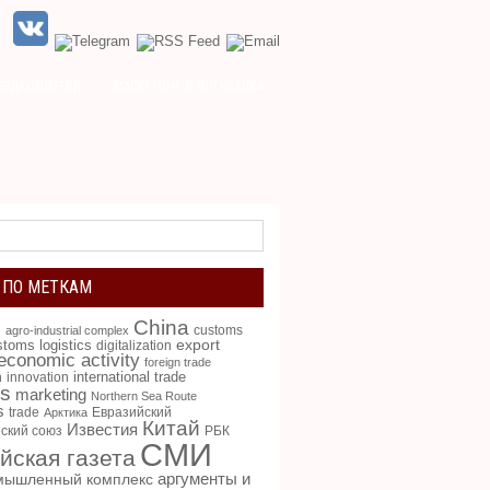
РЕДКОЛЛЕГИЯ
МАРКЕТИНГ И ЛОГИСТИКА
 ПО МЕТКАМ
China
g
customs
agro-industrial complex
toms logistics
export
digitalization
 economic activity
foreign trade
international trade
n
innovation
cs
marketing
Northern Sea Route
s
trade
Евразийский
Арктика
Китай
Известия
ский союз
РБК
СМИ
йская газета
аргументы и
мышленный комплекс