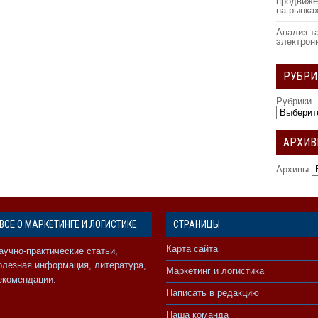
продвиже
на рынка
Анализ т
электрон
РУБРИ
Рубрики
АРХИ
Архивы
ВСЁ О МАРКЕТИНГЕ И ЛОГИСТИКЕ
СТРАНИЦЫ
Карта сайта
аучно-практические статьи,
олезная информация, литература,
Маркетинг и логистика
екомендации.
Написать в редакцию
Наша команда