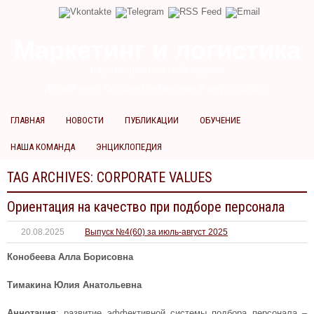
Маркетинг и логистика
научно-практический журнал
Доброй ночи! Сегодня
Воскресенье 9 августа 2026 г.
ГЛАВНАЯ
НОВОСТИ
ПУБЛИКАЦИИ
ОБУЧЕНИЕ
НАША КОМАНДА
ЭНЦИКЛОПЕДИЯ
TAG ARCHIVES:
CORPORATE VALUES
Ориентация на качество при подборе персонала
20.08.2025
Выпуск №4(60) за июль-август 2025
Конобеева Алла Борисовна
Тимакина Юлия Анатольевна
Аннотация
: развитие эффективной системы подбора персонала –