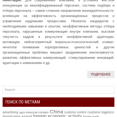
Аннотация:
для современных компаний, в условиях жесткой
конкуренции за квалифицированный персонал, система подбора и
отбора персонала – самое сложное направление жизнедеятельности,
влияющее на эффективность организационных процессов и
управления кадровыми процессами. Нехватка кандидатов с
необходимыми навыками и опытом, неэффективные методы отбора
персонала, нарушенные коммуникации внутри компании, высокая
текучесть кадров в результате неэффективной адаптации,
мотивации, неблагоприятный морально-психологический климат,
нечеткое понимание корпоративных ценностей и другие
организационные проблемы мешают продвижению инклюзивности,
развитию эффективных коммуникаций, стимулированию инноваций,
адаптации к изменениям и др.
ПОДРОБНЕЕ
ПОИСК ПО МЕТКАМ
China
customs logistics
advertising
customs control
agro-industrial complex
foreign economic activity
export
digitalization
foreign trade