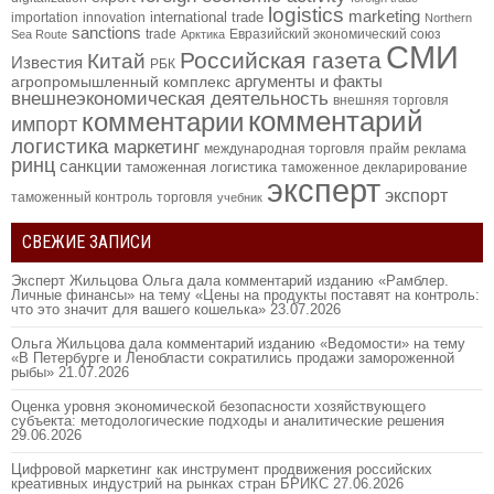
logistics
marketing
international trade
importation
innovation
Northern
sanctions
trade
Евразийский экономический союз
Sea Route
Арктика
СМИ
Российская газета
Китай
Известия
РБК
аргументы и факты
агропромышленный комплекс
внешнеэкономическая деятельность
внешняя торговля
комментарий
комментарии
импорт
логистика
маркетинг
международная торговля
прайм
реклама
ринц
санкции
таможенная логистика
таможенное декларирование
эксперт
экспорт
таможенный контроль
торговля
учебник
СВЕЖИЕ ЗАПИСИ
Эксперт Жильцова Ольга дала комментарий изданию «Рамблер.
Личные финансы» на тему «Цены на продукты поставят на контроль:
что это значит для вашего кошелька»
23.07.2026
Ольга Жильцова дала комментарий изданию «Ведомости» на тему
«В Петербурге и Ленобласти сократились продажи замороженной
рыбы»
21.07.2026
Оценка уровня экономической безопасности хозяйствующего
субъекта: методологические подходы и аналитические решения
29.06.2026
Цифровой маркетинг как инструмент продвижения российских
креативных индустрий на рынках стран БРИКС
27.06.2026