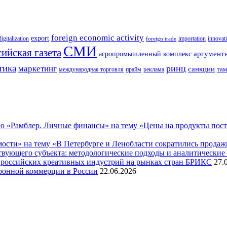
foreign economic activity
export
innovat
digitalization
importation
foreign trade
СМИ
ийская газета
аргумент
агропромышленный комплекс
тика
ринц
маркетинг
санкции
там
международная торговля
прайм
реклама
 «Рамблер. Личные финансы» на тему «Цены на продукты поставя
ости» на тему «В Петербурге и Ленобласти сократились прода
твующего субъекта: методологические подходы и аналитические
 российских креативных индустрий на рынках стран БРИКС
27.
ронной коммерции в России
22.06.2026