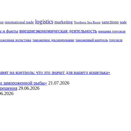
logistics
marketing
sanctions
ion
international trade
trade
Northern Sea Route
внешнеэкономическая деятельность
ы и факты
внешняя торговля
оженная логистика
таможенное декларирование
таможенный контроль
торговля
т на контроль: что это значит для вашего кошелька»
жи замороженной рыбы»
21.07.2026
 решения
29.06.2026
06.2026