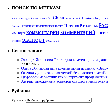
ПОИСК ПО МЕТКАМ
China
customs logistics
advertising
customs control
agro-industrial complex
Росс
Китай
Известия
Евразийский экономический союз
РБК
Арктика
комментарий
комментарии
логис
импорт
эксперт
экспорт
учебник
Свежие записи
Эксперт Жильцова Ольга дала комментарий изданию
23.07.2026
Ольга Жильцова дала комментарий изданию «Ведом
Оценка уровня экономической безопасности хозяйс
Цифровой маркетинг как инструмент продвижения
Анализ таможенных аспектов осуществления элект
Рубрики
Рубрики