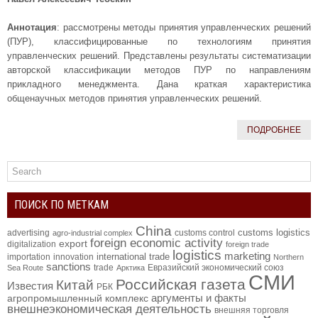
Аннотация
: рассмотрены методы принятия управленческих решений
(ПУР), классифицированные по технологиям принятия
управленческих решений. Представлены результаты систематизации
авторской классификации методов ПУР по направлениям
прикладного менеджмента. Дана краткая характеристика
общенаучных методов принятия управленческих решений.
ПОДРОБНЕЕ
ПОИСК ПО МЕТКАМ
China
customs logistics
advertising
customs control
agro-industrial complex
foreign economic activity
export
digitalization
foreign trade
logistics
marketing
international trade
importation
innovation
Northern
sanctions
trade
Евразийский экономический союз
Sea Route
Арктика
СМИ
Российская газета
Китай
Известия
РБК
аргументы и факты
агропромышленный комплекс
внешнеэкономическая деятельность
внешняя торговля