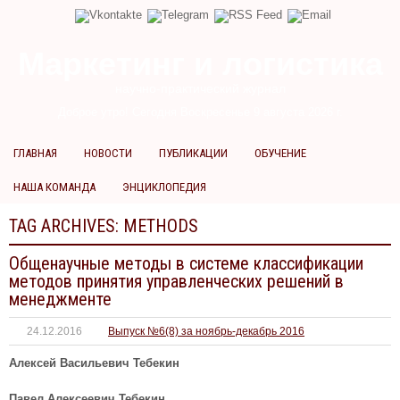
Маркетинг и логистика
научно-практический журнал
Доброе утро! Сегодня
Воскресенье 9 августа 2026 г.
ГЛАВНАЯ
НОВОСТИ
ПУБЛИКАЦИИ
ОБУЧЕНИЕ
НАША КОМАНДА
ЭНЦИКЛОПЕДИЯ
TAG ARCHIVES:
METHODS
Общенаучные методы в системе классификации
методов принятия управленческих решений в
менеджменте
24.12.2016
Выпуск №6(8) за ноябрь-декабрь 2016
Алексей Васильевич Тебекин
Павел Алексеевич Тебекин