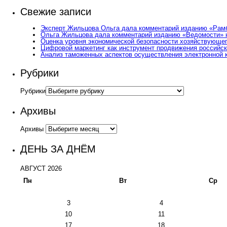
Свежие записи
Эксперт Жильцова Ольга дала комментарий изданию «Рамбл
Ольга Жильцова дала комментарий изданию «Ведомости» н
Оценка уровня экономической безопасности хозяйствующег
Цифровой маркетинг как инструмент продвижения российск
Анализ таможенных аспектов осуществления электронной 
Рубрики
Рубрики
Архивы
Архивы
ДЕНЬ ЗА ДНЁМ
АВГУСТ 2026
Пн
Вт
Ср
3
4
10
11
17
18