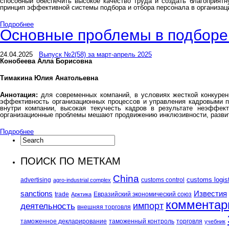
способный обеспечить высокое качество труда и создать благоприят
принцип эффективной системы подбора и отбора персонала в организац
Подробнее
Основные проблемы в подборе 
24.04.2025
Выпуск №2(58) за март-апрель 2025
Конобеева Алла Борисовна
Тимакина Юлия Анатольевна
Аннотация:
для современных компаний, в условиях жесткой конкурен
эффективность организационных процессов и управления кадровыми 
внутри компании, высокая текучесть кадров в результате неэффект
организационные проблемы мешают продвижению инклюзивности, развит
Подробнее
ПОИСК ПО МЕТКАМ
China
customs logis
advertising
customs control
agro-industrial complex
sanctions
Известия
trade
Евразийский экономический союз
Арктика
комментар
импорт
деятельность
внешняя торговля
таможенное декларирование
таможенный контроль
торговля
учебник