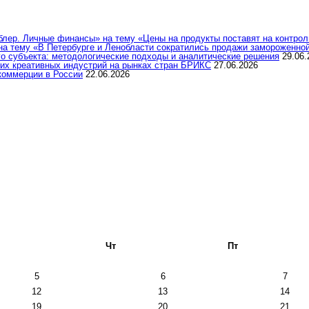
ер. Личные финансы» на тему «Цены на продукты поставят на контроль
а тему «В Петербурге и Ленобласти сократились продажи замороженно
о субъекта: методологические подходы и аналитические решения
29.06.
их креативных индустрий на рынках стран БРИКС
27.06.2026
коммерции в России
22.06.2026
Чт
Пт
5
6
7
12
13
14
19
20
21