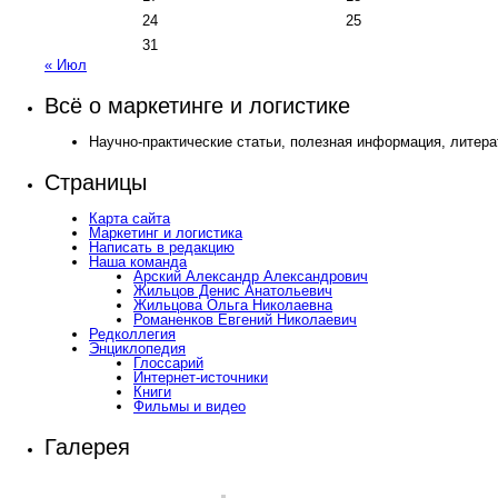
24
25
31
« Июл
Всё о маркетинге и логистике
Научно-практические статьи, полезная информация, литера
Страницы
Карта сайта
Маркетинг и логистика
Написать в редакцию
Наша команда
Арский Александр Александрович
Жильцов Денис Анатольевич
Жильцова Ольга Николаевна
Романенков Евгений Николаевич
Редколлегия
Энциклопедия
Глоссарий
Интернет-источники
Книги
Фильмы и видео
Галерея