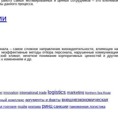
а работу самых мотивированных и ценных сотрудников – это ключевой
пы данного процесса.
ии
онала – самое сложное направление жизнедеятельности, влияющее на
, неэффективные методы отбора персонала, нарушенные коммуникации
ский климат, нечеткое понимание корпоративных ценностей и другие
к изменениям и др.
logistics
marketing
international trade
on
innovation
Northern Sea Route
внешнеэкономическая
аргументы и факты
ный комплекс
ринц
санкции
таможенная логистика
я торговля
прайм
реклама