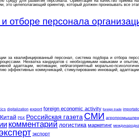
ную среду для развития персонала. Ориентация на качество приема н
ии, это целеполагающий ориентир, который должен пронизывать все эта
и отборе персонала организац
ции за квалифицированный персонал, система подбора и отбора перс
процессами. Нехватка кандидатов с необходимыми навыками и опытом
ивной адаптации, мотивации, неблагоприятный морально-психологиче
ию эффективных коммуникаций, стимулированию инноваций, адаптации 
foreign economic activity
tics
export
digitalization
importati
foreign trade
СМИ
Российская газета
Китай
агропромышлен
РБК
комментарий
ии
логистика
маркетинг
международна
эксперт
экспорт