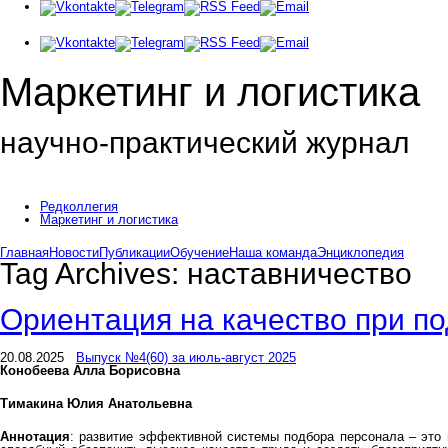
Маркетинг и логистика
научно-практический журнал
Доброе утро! Сегодня
Пятница 7 августа 2026 г.
Редколлегия
Маркетинг и логистика
Главная
Новости
Публикации
Обучение
Наша команда
Энциклопедия
Tag Archives:
наставничество
Ориентация на качество при п
20.08.2025
Выпуск №4(60) за июль-август 2025
Конобеева Алла Борисовна
Тимакина Юлия Анатольевна
Аннотация
: развитие эффективной системы подбора персонала – это