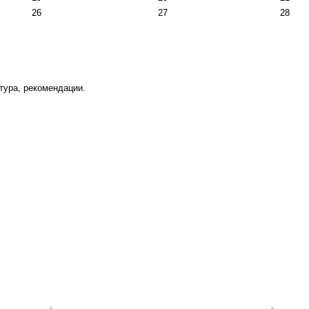
26
27
28
тура, рекомендации.