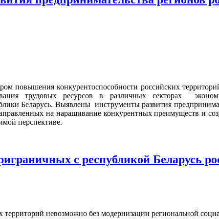
ом повышения конкурентоспособности российских территорий.
зования трудовых ресурсов в различных секторах эконом
блики Беларусь. Выявлены инструменты развития предпринимате
 направленных на наращивание конкурентных преимуществ и соз
римой перспективе.
риграничных с республикой Беларусь ро
их территорий невозможно без модернизации региональной соц