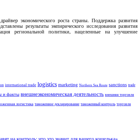
драйвер экономического роста страны. Поддержка развития
дставлены результаты эмпирического исследования развития
зация региональной политики, нацеленные на улучшение
.
logistics
marketing
sanctions
ion
international trade
trade
Northern Sea Route
внешнеэкономическая деятельность
ы и факты
внешняя торговля
оженная логистика
таможенное декларирование
таможенный контроль
торговля
т на контроль: что это значит для вашего кошелька»