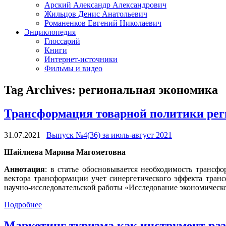
Арский Александр Александрович
Жильцов Денис Анатольевич
Романенков Евгений Николаевич
Энциклопедия
Глоссарий
Книги
Интернет-источники
Фильмы и видео
Tag Archives:
региональная экономика
Трансформация товарной политики рег
31.07.2021
Выпуск №4(36) за июль-август 2021
Шайлиева Марина Магометовна
Аннотация
: в статье обосновывается необходимость транс
вектора трансформации учет синергетического эффекта тран
научно-исследовательской работы «Исследование экономическо
Подробнее
Маркетинг туризма как инструмент раз