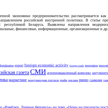
енной экономики предпринимательство рассматривается как 
аправлением российской внутренней политики. В статье пре
 с республикой Беларусь. Выявлены направления модерни
ональные, финансовые, информационные, организационные и др
foreign economic activity
export
innovat
digitalization
importation
foreign trade
СМИ
ийская газета
аргумент
агропромышленный комплекс
тика
ринц
маркетинг
санкции
там
международная торговля
прайм
реклама
 «Рамблер. Личные финансы» на тему «Цены на продукты поставя