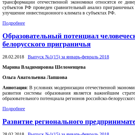
трансформации отечественной экономики относятся ее диве
субъектов РФ проведен сравнительный анализ приграничных 
улучшение инвестиционного климата в субъектах РФ.
Подробнее
Образовательный потенциал человеческ
белорусского приграничья
28.02.2018
Выпуск №1(15) за январь-февраль 2018
Марина Владимировна Шеломенцева
Ольга Анатольевна Лапшова
Аннотация
: В условиях модернизации отечественной экономи
развития системы образования является важнейшим страте
образовательного потенциала регионов российско-белорусског
Подробнее
Развитие регионального предпринимате
28.02.2018
Выпуск №1(15) за январь-февраль 2018