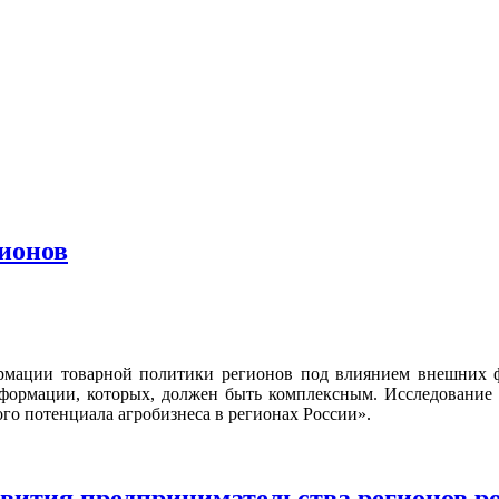
ионов
формации товарной политики регионов под влиянием внешних 
сформации, которых, должен быть комплексным. Исследование 
го потенциала агробизнеса в регионах России».
вития предпринимательства регионов р