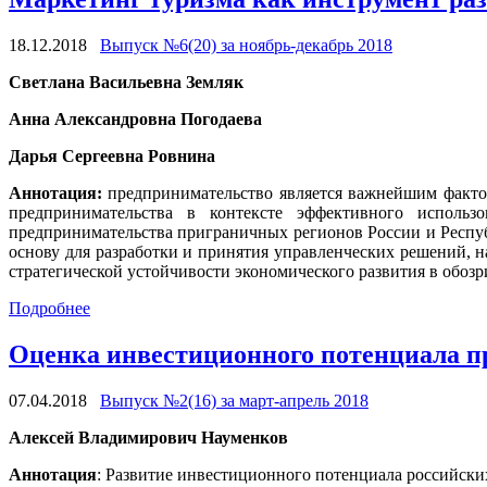
18.12.2018
Выпуск №6(20) за ноябрь-декабрь 2018
Светлана Васильевна Земляк
Анна Александровна Погодаева
Дарья Сергеевна Ровнина
Аннотация:
предпринимательство является важнейшим фактор
предпринимательства в контексте эффективного исполь
предпринимательства приграничных регионов России и Респу
основу для разработки и принятия управленческих решений,
стратегической устойчивости экономического развития в обоз
Подробнее
Оценка инвестиционного потенциала п
07.04.2018
Выпуск №2(16) за март-апрель 2018
Алексей Владимирович Науменков
Аннотация
: Развитие инвестиционного потенциала российск