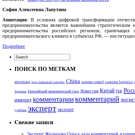
София Алексеевна Лапутина
Аннотация
: В условиях цифровой трансформации отечеств
предпринимательства является важнейшим стратегическим н
предпринимательства российских регионов, граничащих
предпринимательского климата в субъектах РФ, — институци
Подробнее
ПОИСК ПО МЕТКАМ
China
customs logistics
advertising
customs control
agro-industrial complex
Росс
Китай
Известия
Евразийский экономический союз
РБК
Арктика
комментарий
комментарии
логис
импорт
эксперт
экспорт
учебник
Свежие записи
Эксперт Жильцова Ольга дала комментарий изданию