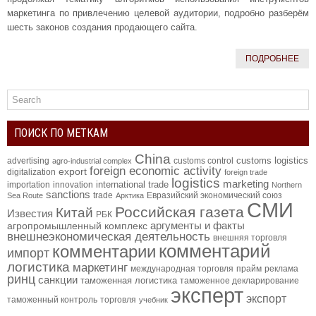
маркетинга по привлечению целевой аудитории, подробно разберём
шесть законов создания продающего сайта.
ПОДРОБНЕЕ
ПОИСК ПО МЕТКАМ
China
customs logistics
advertising
customs control
agro-industrial complex
foreign economic activity
export
digitalization
foreign trade
logistics
marketing
international trade
importation
innovation
Northern
sanctions
trade
Евразийский экономический союз
Sea Route
Арктика
СМИ
Российская газета
Китай
Известия
РБК
аргументы и факты
агропромышленный комплекс
внешнеэкономическая деятельность
внешняя торговля
комментарий
комментарии
импорт
логистика
маркетинг
международная торговля
прайм
реклама
ринц
санкции
таможенная логистика
таможенное декларирование
эксперт
экспорт
таможенный контроль
торговля
учебник