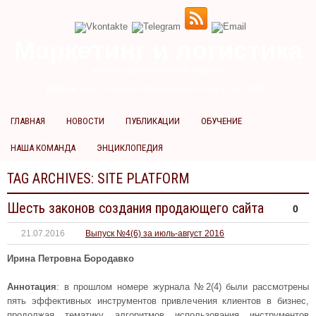
Маркетинг и логистика
научно-практический журнал
Доброе утро! Сегодня
Воскресенье 9 августа 2026 г.
ГЛАВНАЯ
НОВОСТИ
ПУБЛИКАЦИИ
ОБУЧЕНИЕ
НАША КОМАНДА
ЭНЦИКЛОПЕДИЯ
TAG ARCHIVES:
SITE PLATFORM
Шесть законов создания продающего сайта
0
21.07.2016
Выпуск №4(6) за июль-август 2016
Ирина Петровна Бородавко
Аннотация
: в прошлом номере журнала №2(4) были рассмотрены
пять эффективных инструментов привлечения клиентов в бизнес,
продолжая тематику алгоритмов использования инструментов