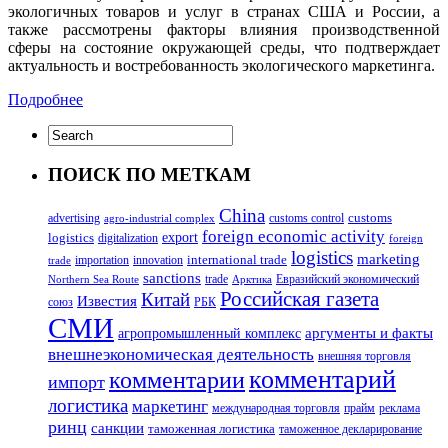
экологичных товаров и услуг в странах США и России, а
также рассмотрены факторы влияния производственной
сферы на состояние окружающей среды, что подтверждает
актуальность и востребованность экологического маркетинга.
Подробнее
ПОИСК ПО МЕТКАМ
China
customs
advertising
customs control
agro-industrial complex
foreign economic activity
logistics
export
digitalization
foreign
logistics
marketing
innovation
international trade
importation
trade
sanctions
trade
Евразийский экономический
Northern Sea Route
Арктика
Российская газета
Китай
Известия
союз
РБК
СМИ
аргументы и факты
агропромышленный комплекс
внешнеэкономическая деятельность
внешняя торговля
комментарий
комментарии
импорт
логистика
маркетинг
международная торговля
прайм
реклама
ринц
санкции
таможенная логистика
таможенное декларирование