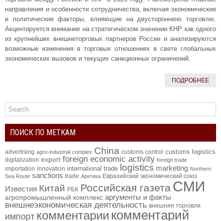
направления и особенности сотрудничества, включая экономические
и политические факторы, влияющие на двустороннюю торговлю.
Акцентируется внимание на стратегическом значении КНР как одного
из крупнейших внешнеторговых партнеров России и анализируются
возможные изменения в торговых отношениях в свете глобальных
экономических вызовов и текущих санкционных ограничений.
ПОДРОБНЕЕ
ПОИСК ПО МЕТКАМ
China
customs logistics
advertising
customs control
agro-industrial complex
foreign economic activity
export
digitalization
foreign trade
logistics
marketing
international trade
importation
innovation
Northern
sanctions
trade
Евразийский экономический союз
Sea Route
Арктика
СМИ
Российская газета
Китай
Известия
РБК
аргументы и факты
агропромышленный комплекс
внешнеэкономическая деятельность
внешняя торговля
комментарий
комментарии
импорт