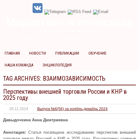
Маркетинг и логистика
научно-практический журнал
Доброй ночи! Сегодня
Воскресенье 9 августа 2026 г.
ГЛАВНАЯ
НОВОСТИ
ПУБЛИКАЦИИ
ОБУЧЕНИЕ
НАША КОМАНДА
ЭНЦИКЛОПЕДИЯ
TAG ARCHIVES:
ВЗАИМОЗАВИСИМОСТЬ
Перспективы внешней торговли России и КНР в
2025 году
28.11.2024
Выпуск №6(56) за ноябрь-декабрь 2024
Давыдочкина Анна Дмитриевна
Аннотация:
Статья посвящена исследованию перспектив внешней
торговли между Россией и КНР в 2025 году. Рассмотрены главные